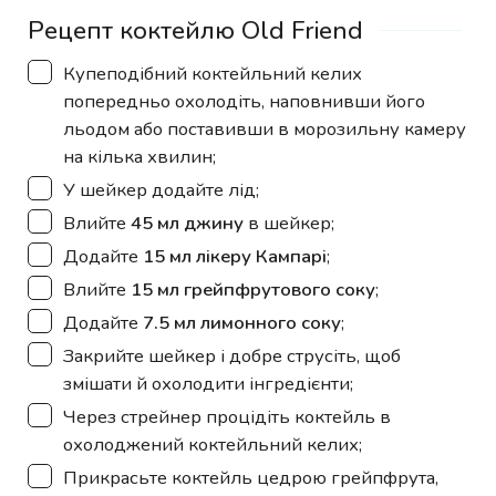
Рецепт коктейлю Old Friend
▢
Купеподібний коктейльний келих
попередньо охолодіть, наповнивши його
льодом або поставивши в морозильну камеру
на кілька хвилин;
▢
У шейкер додайте лід;
▢
Влийте
45 мл джину
в шейкер;
▢
Додайте
15 мл лікеру Кампарі
;
▢
Влийте
15 мл грейпфрутового соку
;
▢
Додайте
7.5 мл лимонного соку
;
▢
Закрийте шейкер і добре струсіть, щоб
змішати й охолодити інгредієнти;
▢
Через стрейнер процідіть коктейль в
охолоджений коктейльний келих;
▢
Прикрасьте коктейль цедрою грейпфрута,