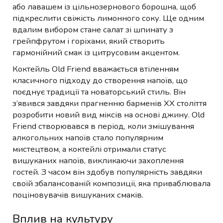
або лавашем із цільнозернового борошна, щоб
підкреслити свіжість лимонного соку. Ще одним
вдалим вибором стане салат зі шпинату з
грейпфрутом і горіхами, який створить
гармонійний смак із цитрусовим акцентом.
Коктейль Old Friend вважається втіленням
класичного підходу до створення напоїв, що
поєднує традиції та новаторський стиль. Він
з’явився завдяки прагненню барменів XX століття
розробити новий вид міксів на основі джину. Old
Friend створювався в період, коли змішування
алкогольних напоїв стало популярним
мистецтвом, а коктейлі отримали статус
вишуканих напоїв, викликаючи захоплення
гостей. З часом він здобув популярність завдяки
своїй збалансованій композиції, яка приваблювала
поціновувачів вишуканих смаків.
Вплив на культуру