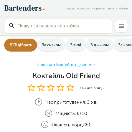
Перейти
База перевірених рецептів коктейлів
до
вмісту
Пошук
Mai
для:
Men
Підібрати
За смаком
З віскі
З джином
За кол
Головна
»
Коктейлі з джином
»
Коктейль Old Friend
Кількість
Залиште відгук
Час приготування:
3 хв.
Міцність:
6/10
Кількість порцій:
1