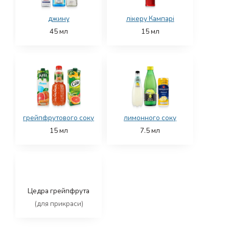
джину
лікеру Кампарі
45
мл
15
мл
грейпфрутового соку
лимонного соку
15
мл
7.5
мл
Цедра грейпфрута
(для прикраси)