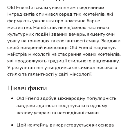
Old Friend зі своїм унікальним поєднанням
інгредієнтів опинився серед тих коктейлів, які
формують уявлення про класичне барне
мистецтво. Напій став невід’ємною частиною
культурних подій і званих вечерь, акцентуючи
увагу на тонкощах та елегантності смаку. Завдяки
своїй вивіреній композиції Old Friend надихнув
майстрів міксології на створення нових коктейлів,
які продовжують традиції стильного відпочинку.
У результаті він утвердився як символ високого
стилю та галантності у світі міксології.
Цікаві факти
Old Friend здобув міжнародну популярність
завдяки здатності поєднувати в одному
келиху яскраві та несподівані смаки.
Цей коктейль використовується як основа