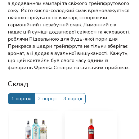
з додаванням кампарі та свіжого грейпфрутового
соку. Його кисло-солодкий смак врівноважується
ніжною гіркуватістю кампарі, створюючи
гармонійний і незабутній смак. Лимонний сік
надає цій суміші додаткової свіжості та яскравості,
роблячи її ідеальною для будь-якої пори дня.
Прикраса з цедри грейпфрута не тільки зберігає
аромат, а й додає візуальної вишуканості. Кажуть,
що цей коктейль був свого часу одним із
фаворитів Френка Сінатри на світських прийомах.
Склад
1 порція
2 порції
3 порції