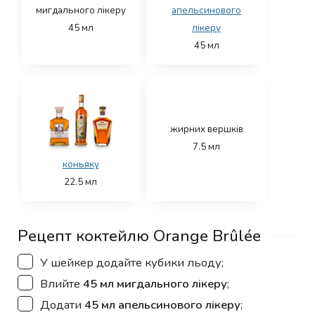
мигдального лікеру
апельсинового
45
мл
лікеру
45
мл
жирних вершків
7.5
мл
коньяку
22.5
мл
Рецепт коктейлю Orange Brûlée
▢
У шейкер додайте кубики льоду;
▢
Влийте
45 мл мигдального лікеру
;
▢
Додати
45 мл апельсинового лікеру
;