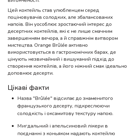
витонченості.
Цей коктейль став улюбленцем серед
поціновувачів солодких, але збалансованих
напоїв. Він уособлює зростаючий інтерес до
десертних коктейлів, які є не лише смачним
завершенням вечора, а й справжнім витвором
мистецтва. Orange Brûlée активно
використовується в гастрономічних барах, де
цінують незвичайний і вишуканий підхід до
створення коктейлів, а його ніжний смак ідеально
доповнює десерти.
Цікаві факти
Назва "Brûlée" відсилає до знаменитого
французького десерту, підкреслюючи
солодкість і оксамитову текстуру напою.
Мигдальний і апельсиновий лікери в
поєднанні з коньяком надають коктейлю