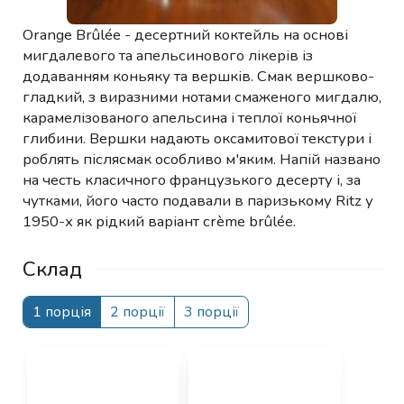
Orange Brûlée - десертний коктейль на основі
мигдалевого та апельсинового лікерів із
додаванням коньяку та вершків. Смак вершково-
гладкий, з виразними нотами смаженого мигдалю,
карамелізованого апельсина і теплої коньячної
глибини. Вершки надають оксамитової текстури і
роблять післясмак особливо м'яким. Напій названо
на честь класичного французького десерту і, за
чутками, його часто подавали в паризькому Ritz у
1950-х як рідкий варіант crème brûlée.
Склад
1 порція
2 порції
3 порції