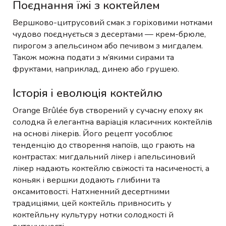
Поєднання їжі з коктейлем
Вершково-цитрусовий смак з горіховими нотками
чудово поєднується з десертами — крем-брюле,
пирогом з апельсином або печивом з мигдалем.
Також можна подати з м’якими сирами та
фруктами, наприклад, динею або грушею.
Історія і еволюція коктейлю
Orange Brûlée був створений у сучасну епоху як
солодка й елегантна варіація класичних коктейлів
на основі лікерів. Його рецепт уособлює
тенденцію до створення напоїв, що грають на
контрастах: мигдальний лікер і апельсиновий
лікер надають коктейлю свіжості та насиченості, а
коньяк і вершки додають глибини та
оксамитовості. Натхненний десертними
традиціями, цей коктейль привносить у
коктейльну культуру нотки солодкості й