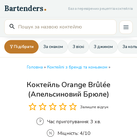
Перейти
База перевірених рецептів коктейлів
до
вмісту
Пошук
Mai
для:
Men
Підібрати
За смаком
З віскі
З джином
За кол
Головна
»
Коктейлі з бренді та коньяком
»
Коктейль Orange Brûlée
Кількість
(Апельсиновий Брюле)
Залиште відгук
Час приготування:
3 хв.
Міцність:
4/10