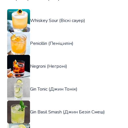
Whiskey Sour (Віскі сауер)
Penicillin (Пеніцилін)
Negroni (Негроні)
Gin Tonic (Джин Тонік)
Gin Basil Smash (Джин Безіл Смеш)