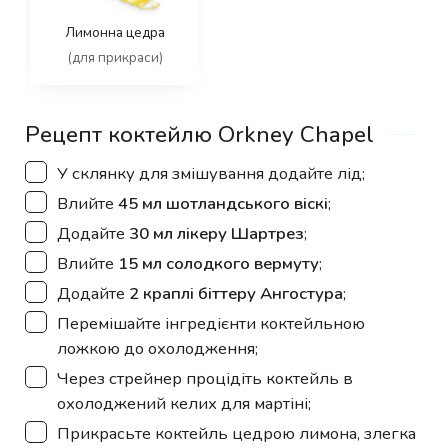
Лимонна цедра
(для прикраси)
Рецепт коктейлю Orkney Chapel
▢
У склянку для змішування додайте лід;
▢
Влийте
45 мл шотландського віскі
;
▢
Додайте
30 мл лікеру Шартрез
;
▢
Влийте
15 мл солодкого вермуту
;
▢
Додайте
2 краплі біттеру Ангостура
;
▢
Перемішайте інгредієнти коктейльною
ложкою до охолодження;
▢
Через стрейнер процідіть коктейль в
охолоджений келих для мартіні;
▢
Прикрасьте коктейль цедрою лимона, злегка