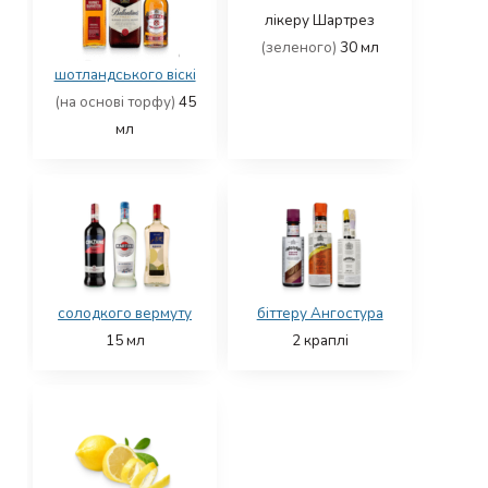
лікеру Шартрез
(зеленого)
30
мл
шотландського віскі
(на основі торфу)
45
мл
солодкого вермуту
біттеру Ангостура
15
мл
2
краплі