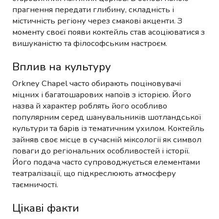
прагнення передати глибину, складність і
містичність регіону через смакові акценти. З
моменту своєї появи коктейль став асоціюватися з
вишуканістю та філософським настроєм.
Вплив на культуру
Orkney Chapel часто обирають поціновувачі
міцних і багатошарових напоїв з історією. Його
назва й характер роблять його особливо
популярним серед шанувальників шотландської
культури та барів із тематичним ухилом. Коктейль
зайняв своє місце в сучасній міксології як символ
поваги до регіональних особливостей і історії.
Його подача часто супроводжується елементами
театралізації, що підкреслюють атмосферу
таємничості.
Цікаві факти