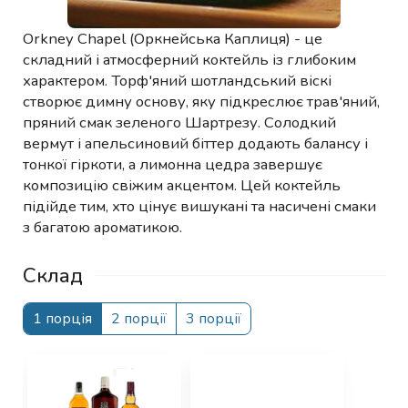
Orkney Chapel (Оркнейська Каплиця) - це
складний і атмосферний коктейль із глибоким
характером. Торф'яний шотландський віскі
створює димну основу, яку підкреслює трав'яний,
пряний смак зеленого Шартрезу. Солодкий
вермут і апельсиновий біттер додають балансу і
тонкої гіркоти, а лимонна цедра завершує
композицію свіжим акцентом. Цей коктейль
підійде тим, хто цінує вишукані та насичені смаки
з багатою ароматикою.
Склад
1 порція
2 порції
3 порції