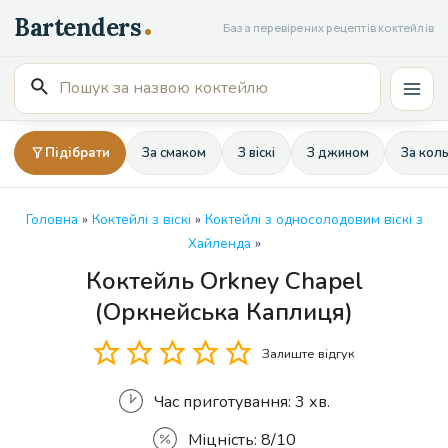
Перейти
База перевірених рецептів коктейлів
до
вмісту
Пошук
Mai
для:
Men
Підібрати
За смаком
З віскі
З джином
За кол
Головна
»
Коктейлі з віскі
»
Коктейлі з односолодовим віскі з
Хайленда
»
Коктейль Orkney Chapel
Кількість
(Оркнейська Каплиця)
Залиште відгук
Час приготування:
3 хв.
Міцність:
8/10