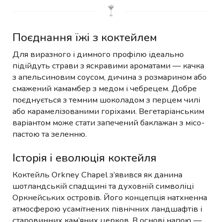
Поєднання їжі з коктейлем
Для виразного і димного профілю ідеально
підійдуть страви з яскравими ароматами — качка
з апельсиновим соусом, дичина з розмарином або
смажений камамбер з медом і чебрецем. Добре
поєднується з темним шоколадом з перцем чилі
або карамелізованими горіхами. Вегетаріанським
варіантом може стати запечений баклажан з місо-
пастою та зеленню.
Історія і еволюція коктейля
Коктейль Orkney Chapel з’явився як данина
шотландській спадщині та духовній символіці
Оркнейських островів. Його концепція натхненна
атмосферою усамітнених північних ландшафтів і
старовинних кам’яних церков. В основі напою —