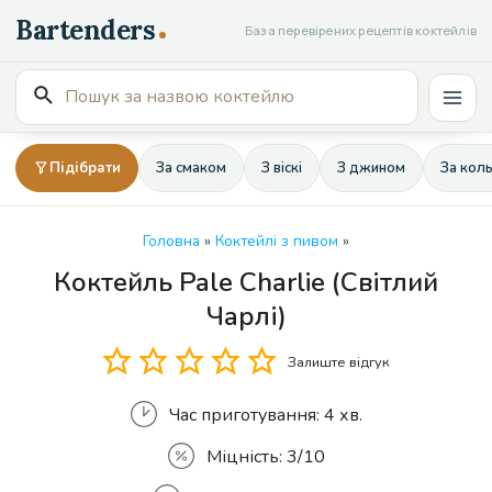
Перейти
База перевірених рецептів коктейлів
до
вмісту
Пошук
Mai
для:
Men
Підібрати
За смаком
З віскі
З джином
За кол
Головна
»
Коктейлі з пивом
»
Коктейль Pale Charlie (Світлий
Кількість
Чарлі)
Залиште відгук
Час приготування:
4 хв.
Міцність:
3/10