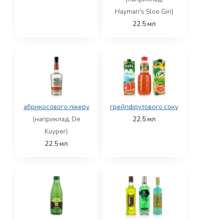
Hayman's Sloe Gin)
22.5
мл
абрикосового лікеру
грейпфрутового соку
(наприклад, De
22.5
мл
Kuyper)
22.5
мл