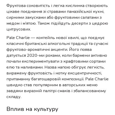
Фруктова соковитість і легка кислинка створюють
цікаве поєднання зі стравами паназійської кухні,
сирними закусками або фруктовими салатами з
медом і м’ятою. Також підійдуть десерти з цедрою
цитрусових.
Pale Charlie — коктейль нової хвилі, що поєднує
класичні британські алкогольні традиції та сучасні
фруктово-ароматичні акценти. Його поява
датується 2020-ми роками, коли бармени активно
почали експериментувати з крафтовими сортами
елю та наливками. Назва напою обігрує легкість,
виражену фруктовість і нотку ексцентричності,
притаманну багатошаровій композиції. Pale Charlie
швидко став популярним в авторських меню
завдяки виразній палітрі смаків і збалансованому
складу.
Вплив на культуру