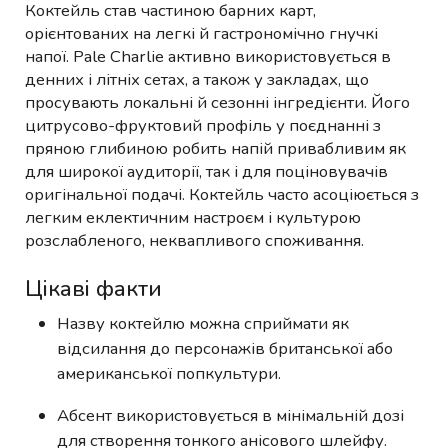
Коктейль став частиною барних карт,
орієнтованих на легкі й гастрономічно гнучкі
напої. Pale Charlie активно використовується в
денних і літніх сетах, а також у закладах, що
просувають локальні й сезонні інгредієнти. Його
цитрусово-фруктовий профіль у поєднанні з
пряною глибиною робить напій привабливим як
для широкої аудиторії, так і для поціновувачів
оригінальної подачі. Коктейль часто асоціюється з
легким еклектичним настроєм і культурою
розслабленого, неквапливого споживання.
Цікаві факти
Назву коктейлю можна сприймати як
відсилання до персонажів британської або
американської попкультури.
Абсент використовується в мінімальній дозі
для створення тонкого анісового шлейфу.