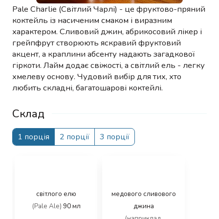
Pale Charlie (Світлий Чарлі) - це фруктово-пряний
коктейль із насиченим смаком і виразним
характером. Сливовий джин, абрикосовий лікер і
грейпфрут створюють яскравий фруктовий
акцент, а краплини абсенту надають загадкової
гіркоти. Лайм додає свіжості, а світлий ель - легку
хмелеву основу. Чудовий вибір для тих, хто
любить складні, багатошарові коктейлі.
Склад
1 порція
2 порції
3 порції
світлого елю
медового сливового
(Pale Ale)
90
мл
джина
(наприклад,