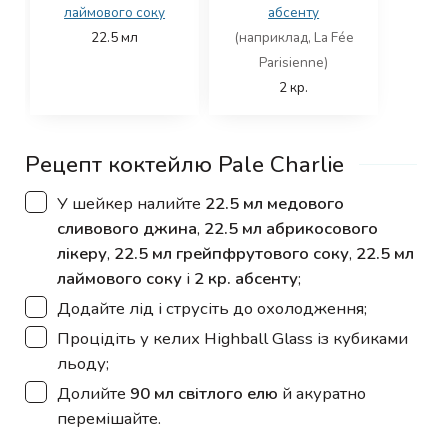
лаймового соку
абсенту
22.5
мл
(наприклад, La Fée
Parisienne)
2
кр.
Рецепт коктейлю Pale Charlie
▢
У шейкер налийте
22.5 мл медового
сливового джина
,
22.5 мл абрикосового
лікеру
,
22.5 мл грейпфрутового соку
,
22.5 мл
лаймового соку
і
2 кр. абсенту
;
▢
Додайте лід і струсіть до охолодження;
▢
Процідіть у келих Highball Glass із кубиками
льоду;
▢
Долийте
90 мл світлого елю
й акуратно
перемішайте.