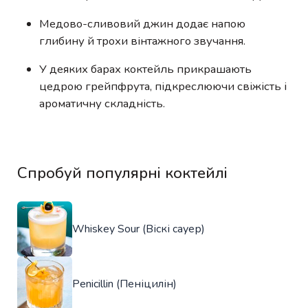
Медово-сливовий джин додає напою
глибину й трохи вінтажного звучання.
У деяких барах коктейль прикрашають
цедрою грейпфрута, підкреслюючи свіжість і
ароматичну складність.
Спробуй популярні коктейлі
Whiskey Sour (Віскі сауер)
Penicillin (Пеніцилін)