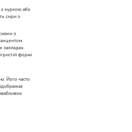
 з куркою або
ть сири з
 смаки з
 акцентом.
х закладах.
ігристій формі.
ю. Його часто
відображає
ривабливих