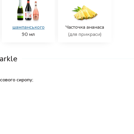
шампанського
Часточка ананаса
90
мл
(для прикраси)
arkle
осового сиропу
;