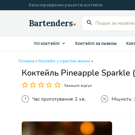
Перейти
База перевірених рецептів коктейлів
до
вмісту
Пошук
для:
Усі коктейлі
Коктейлі за смаком
Кокт
Головна
»
Коктейлі з ігристим вином
»
Коктейль Pineapple Sparkle 
Залиште відгук
Час приготування:
2 хв.
Міцність: