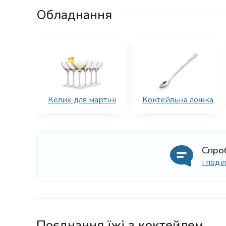
Обладнання
Келих для мартіні
Коктейльна ложка
Спро
і под
Поєднання їжі з коктейлем