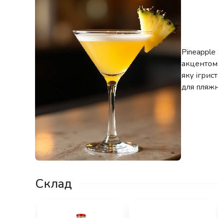
Pineapple
акцентом.
яку ігрис
для пляжн
Склад