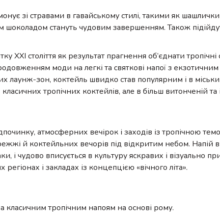
онує зі стравами в гавайському стилі, такими як шашлички
им шоколадом стануть чудовим завершенням. Також підійду
тку XXI століття як результат прагнення об’єднати тропічні
одовженням моди на легкі та святкові напої з екзотичним
их лаунж-зон, коктейль швидко став популярним і в міськи
класичних тропічних коктейлів, але в більш витонченій та 
ідпочинку, атмосферних вечірок і заходів із тропічною темо
ережжі й коктейльних вечорів під відкритим небом. Напій 
аки, і чудово вписується в культуру яскравих і візуально п
 регіонах і закладах із концепцією «вічного літа».
а класичним тропічним напоям на основі рому.