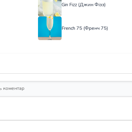
Gin Fizz (Джин Фізз)
French 75 (Френч 75)