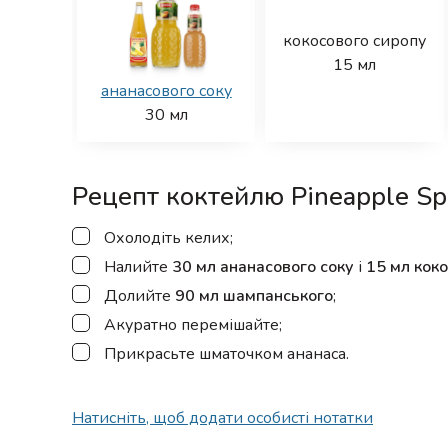
кокосового сиропу
15
мл
ананасового соку
30
мл
Рецепт коктейлю Pineapple Sp
▢
Охолодіть келих;
▢
Налийте
30 мл ананасового соку
і
15 мл кок
▢
Долийте
90 мл шампанського
;
▢
Акуратно перемішайте;
▢
Прикрасьте шматочком ананаса.
Натисніть, щоб додати особисті нотатки