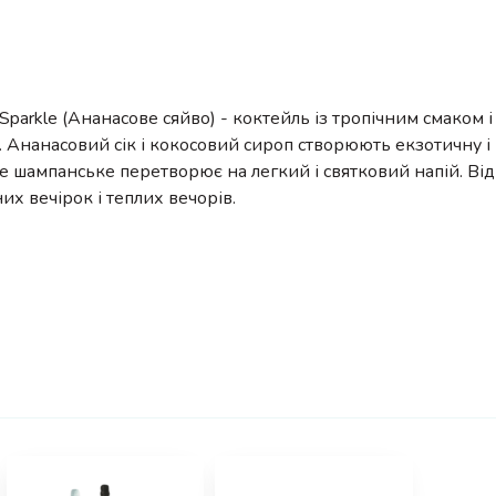
 Sparkle (Ананасове сяйво) - коктейль із тропічним смаком
 Ананасовий сік і кокосовий сироп створюють екзотичну і м
те шампанське перетворює на легкий і святковий напій. Ві
их вечірок і теплих вечорів.