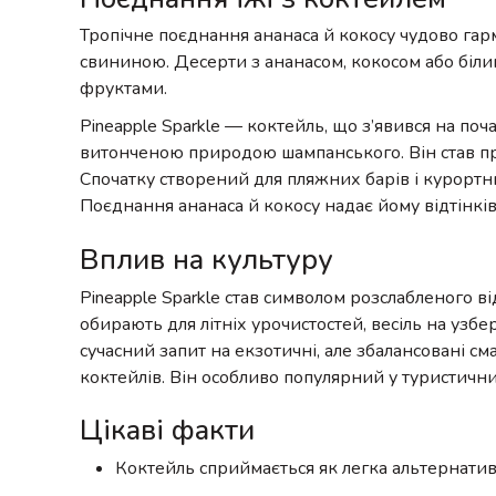
Тропічне поєднання ананаса й кокосу чудово гарм
свининою. Десерти з ананасом, кокосом або біл
фруктами.
Pineapple Sparkle — коктейль, що з’явився на поча
витонченою природою шампанського. Він став пр
Спочатку створений для пляжних барів і курортн
Поєднання ананаса й кокосу надає йому відтінків 
Вплив на культуру
Pineapple Sparkle став символом розслабленого в
обирають для літніх урочистостей, весіль на узб
сучасний запит на екзотичні, але збалансовані см
коктейлів. Він особливо популярний у туристичних
Цікаві факти
Коктейль сприймається як легка альтернатив