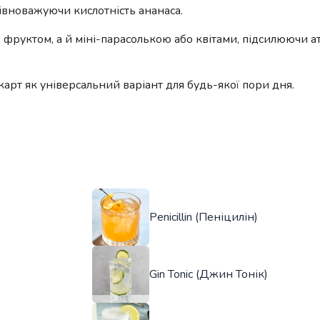
івноважуючи кислотність ананаса.
е фруктом, а й міні-парасолькою або квітами, підсилюючи 
арт як універсальний варіант для будь-якої пори дня.
Penicillin (Пеніцилін)
Gin Tonic (Джин Тонік)