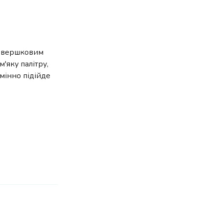
 і вершковим
'яку палітру,
дмінно підійде