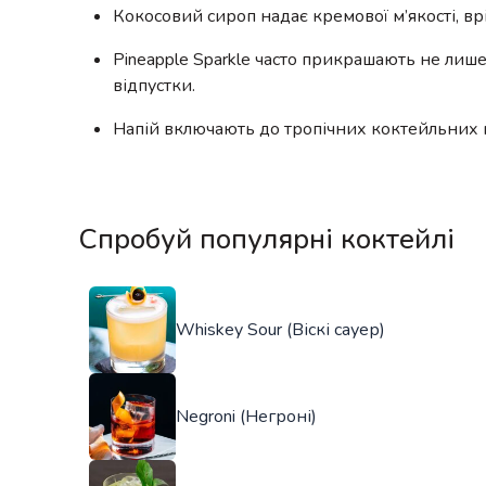
Кокосовий сироп надає кремової м’якості, вр
Pineapple Sparkle часто прикрашають не лиш
відпустки.
Напій включають до тропічних коктейльних к
Спробуй популярні коктейлі
Whiskey Sour (Віскі сауер)
Negroni (Негроні)