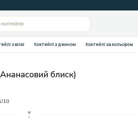
ейлі з віскі
Коктейлі з джином
Коктейлі за кольором
(Ананасовий блиск)
1/10