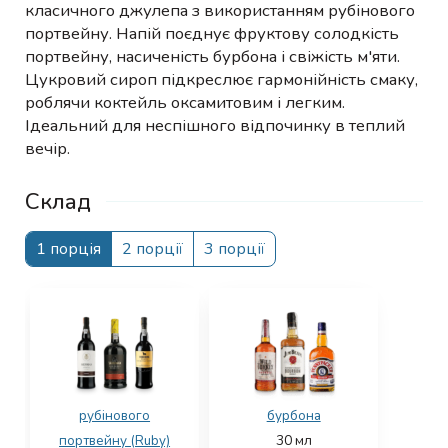
класичного джулепа з використанням рубінового
портвейну. Напій поєднує фруктову солодкість
портвейну, насиченість бурбона і свіжість м'яти.
Цукровий сироп підкреслює гармонійність смаку,
роблячи коктейль оксамитовим і легким.
Ідеальний для неспішного відпочинку в теплий
вечір.
Склад
1 порція
2 порції
3 порції
рубінового
бурбона
портвейну (Ruby)
30
мл