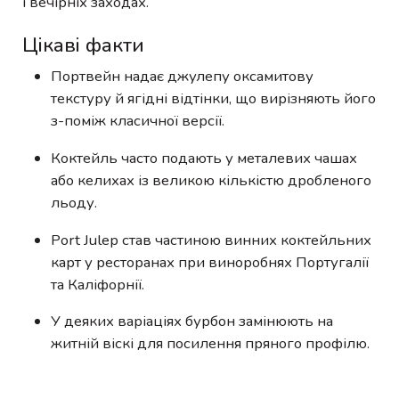
і вечірніх заходах.
Цікаві факти
Портвейн надає джулепу оксамитову
текстуру й ягідні відтінки, що вирізняють його
з-поміж класичної версії.
Коктейль часто подають у металевих чашах
або келихах із великою кількістю дробленого
льоду.
Port Julep став частиною винних коктейльних
карт у ресторанах при виноробнях Португалії
та Каліфорнії.
У деяких варіаціях бурбон замінюють на
житній віскі для посилення пряного профілю.