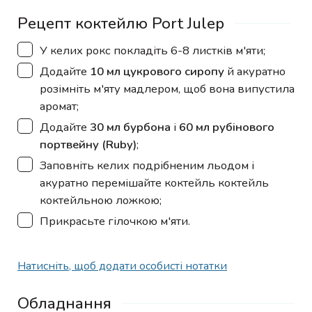
Рецепт коктейлю Port Julep
▢
У келих рокс покладіть 6-8 листків м'яти;
▢
Додайте
10 мл цукрового сиропу
й акуратно
розімніть м'яту мадлером, щоб вона випустила
аромат;
▢
Додайте
30 мл бурбона
і
60 мл рубінового
портвейну (Ruby)
;
▢
Заповніть келих подрібненим льодом і
акуратно перемішайте коктейль коктейль
коктейльною ложкою;
▢
Прикрасьте гілочкою м'яти.
Натисніть, щоб додати особисті нотатки
Обладнання