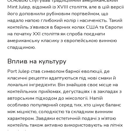
Основою слугував традиційний американський
Mint Julep, відомий із XVIII століття, але в цій версії
його доповнили рубіновим портвейном, що
надало напою глибокий колір і насиченість. Такий
коктейль з’явився в барних колах США та Європи
на початку XXI століття як спроба поєднати
американську класику з європейською винною
спадщиною.
Вплив на культуру
Port Julep став символом барної еволюції, де
класичні рецепти адаптуються під нові смаки й
локальні інгредієнти. Він знайшов своє місце на
коктейльних прийомах, дегустаціях і в закладах з
авторським підходом до міксології. Напій
особливо популярний серед тих, хто цінує баланс
між міцністю, солодкістю та складним винним
характером. Завдяки естетичній подачі з м’ятою
коктейль також активно використовують на літніх