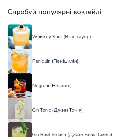
Спробуй популярні коктейлі
Whiskey Sour (Віскі сауер)
Penicillin (Пеніцилін)
Negroni (Негроні)
Gin Tonic (Джин Тонік)
Gin Basil Smash (Джин Безіл Смеш)