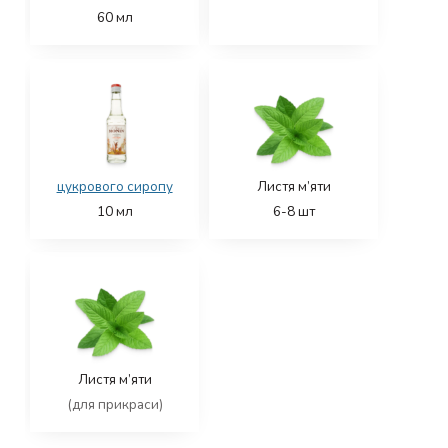
60
мл
цукрового сиропу
Листя м’яти
10
мл
6-8
шт
Листя м’яти
(для прикраси)