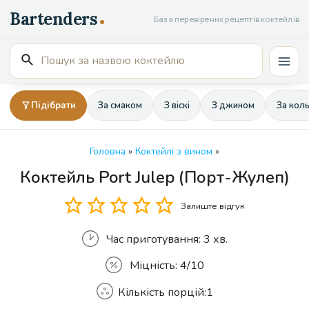
Перейти
База перевірених рецептів коктейлів
до
вмісту
Пошук
Mai
для:
Men
Підібрати
За смаком
З віскі
З джином
За кол
Головна
»
Коктейлі з вином
»
Коктейль Port Julep (Порт-Жулеп)
Кількість
Залиште відгук
Час приготування:
3 хв.
Міцність:
4/10
Кількість порцій:
1