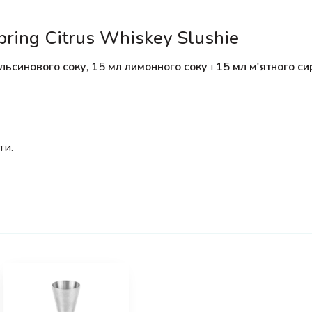
ring Citrus Whiskey Slushie
льсинового соку
,
15 мл лимонного соку
і
15 мл м'ятного си
ти.