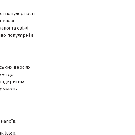
ої популярності
 точках
пої та свіжі
иво популярні в
ських версіях
ння до
д відкритим
формують
напоїв.
 Julep.