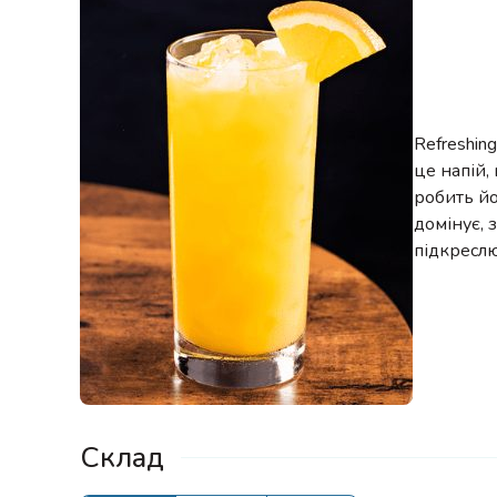
Refreshin
це напій,
робить йо
домінує, 
підкресл
Склад