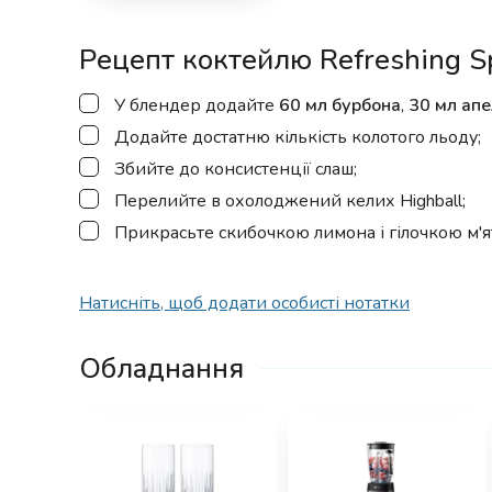
Рецепт коктейлю Refreshing Sp
▢
У блендер додайте
60 мл бурбона
,
30 мл апе
▢
Додайте достатню кількість колотого льоду;
▢
Збийте до консистенції слаш;
▢
Перелийте в охолоджений келих Highball;
▢
Прикрасьте скибочкою лимона і гілочкою м'я
Натисніть, щоб додати особисті нотатки
Обладнання