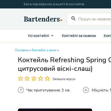
Перейти
База перевірених рецептів коктейлів
до
вмісту
Пошук
для:
Усі коктейлі
Коктейлі за смаком
Кокт
Головна
»
Коктейлі з віскі
»
Коктейль Refreshing Spring 
цитрусовий віскі-слаш)
Залиште відгук
Час приготування:
3 хв.
Міцність: