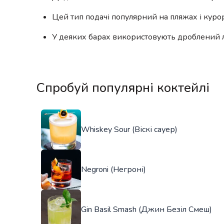
Цей тип подачі популярний на пляжах і курор
У деяких барах використовують дроблений лі
Спробуй популярні коктейлі
Whiskey Sour (Віскі сауер)
Negroni (Негроні)
Gin Basil Smash (Джин Безіл Смеш)