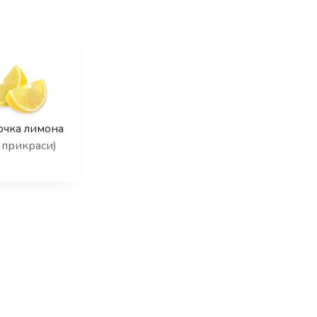
очка лимона
 прикраси)