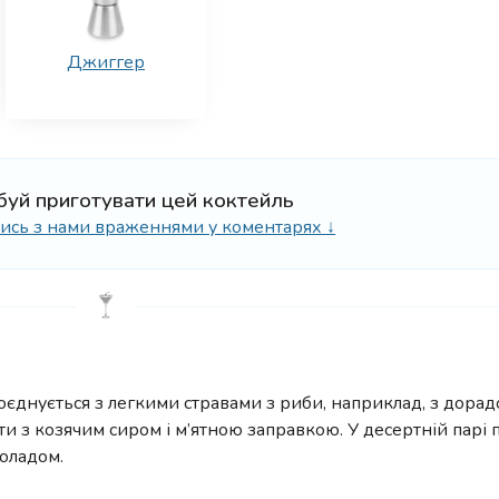
Джиггер
буй приготувати цей коктейль
ілись з нами враженнями у коментарях ↓
оєднується з легкими стравами з риби, наприклад, з дорад
ти з козячим сиром і м’ятною заправкою. У десертній парі 
коладом.