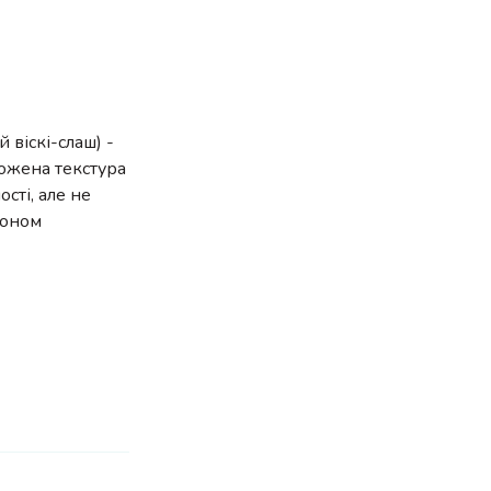
 віскі-слаш) -
рожена текстура
сті, але не
моном