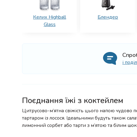
Келих Highball
Блендер
Glass
Спро
і под
Поєднання їжі з коктейлем
Цитрусово-м’ятна свіжість цього напою чудово п
тартаром із лосося. Ідеальними будуть також сала
лимонний сорбет або тарти з м’ятою та білим шо