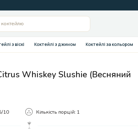
ейлі з віскі
Коктейлі з джином
Коктейлі за кольором
Citrus Whiskey Slushie (Весняний
Кількість
5/10
Кількість порцій:
1