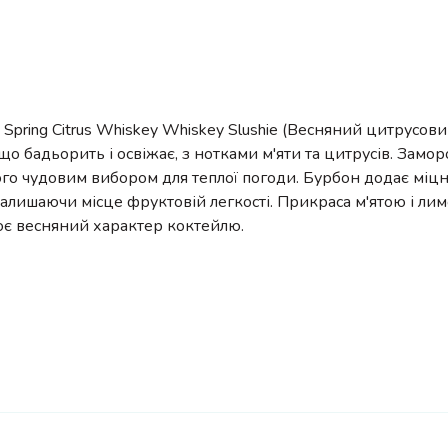
g Spring Citrus Whiskey Whiskey Slushie (Весняний цитрусовий
 що бадьорить і освіжає, з нотками м'яти та цитрусів. Замо
го чудовим вибором для теплої погоди. Бурбон додає міцно
залишаючи місце фруктовій легкості. Прикраса м'ятою і ли
ює весняний характер коктейлю.