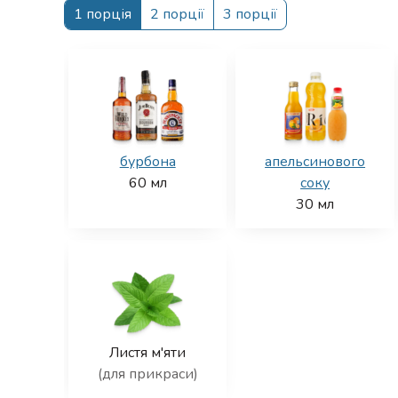
1 порція
2 порції
3 порції
бурбона
апельсинового
60
мл
соку
30
мл
Листя м'яти
(для прикраси)