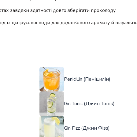
тах завдяки здатності довго зберігати прохолоду.
д із цитрусової води для додаткового аромату й візуально
Penicillin (Пеніцилін)
Gin Tonic (Джин Тонік)
Gin Fizz (Джин Фізз)