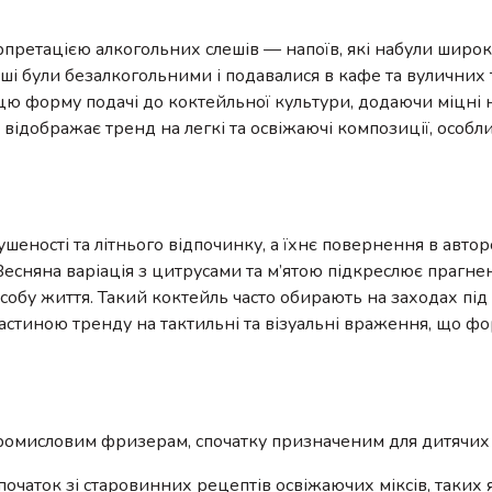
рпретацією алкогольних слешів — напоїв, які набули широк
леші були безалкогольними і подавалися в кафе та вуличних
ю форму подачі до коктейльної культури, додаючи міцні на
 відображає тренд на легкі та освіжаючі композиції, особл
шеності та літнього відпочинку, а їхнє повернення в автор
. Весняна варіація з цитрусами та м’ятою підкреслює прагне
пособу життя. Такий коктейль часто обирають на заходах пі
 частиною тренду на тактильні та візуальні враження, що 
омисловим фризерам, спочатку призначеним для дитячих 
очаток зі старовинних рецептів освіжаючих міксів, таких як