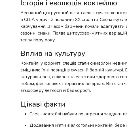
Історія і еволюція коктейлю
Весняний цитрусовий віскі-слеш є сучасною інте
в США у другій половині XX століття. Спочатку с
харчування. З часом бармени почали адаптувати ц
сезонні смаки. Поява цитрусово-м’ятних варіацій
теплу пору року.
Вплив на культуру
Коктейлі у форматі слешів стали символом невиму
зміцнило їхні позиції в сучасній барній культурі
натуральності, свіжості та естетики здорового с
небом, фестивалях і терасних вечірках. Він став
атмосферу легкості й бадьорості.
Цікаві факти
Слеш-коктейлі набули поширення завдяки пр
Додавання м’яти в алкогольні коктейлі бере п