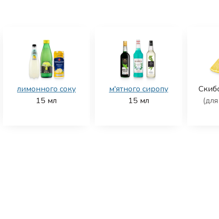
лимонного соку
м'ятного сиропу
Скиб
15
мл
15
мл
(для