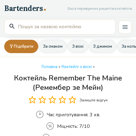
Перейти
База перевірених рецептів коктейлів
до
вмісту
Пошук
Mai
для:
Men
Підібрати
За смаком
З віскі
З джином
За кол
Головна
»
Коктейлі з віскі
»
Коктейль Remember The Maine
Кількість
(Ремембер зе Мейн)
Залиште відгук
Час приготування:
3 хв.
Міцність:
7/10