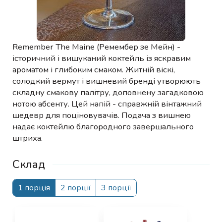
Remember The Maine (Ремембер зе Мейн) -
історичний і вишуканий коктейль із яскравим
ароматом і глибоким смаком. Житній віскі,
солодкий вермут і вишневий бренді утворюють
складну смакову палітру, доповнену загадковою
нотою абсенту. Цей напій - справжній вінтажний
шедевр для поціновувачів. Подача з вишнею
надає коктейлю благородного завершального
штриха.
Склад
1 порція
2 порції
3 порції