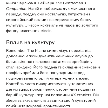
книзі Чарльза Х. Бейкера
The Gentleman’s
Companion
. Напій відображає дух міжвоєнного
періоду, поєднуючи ностальгію, патріотизм і
європейський вплив на американську барну
культуру. З часом коктейль увійшов до золотого
фонду класичних міксів.
Вплив на культуру
Remember The Maine символізує перехід від
довоєнної епохи джентльменських клубів до
більш вільної післявоєнної атмосфери барів у
стилі ар-деко. Його подача та складний смаковий
профіль зробили його популярним серед
поціновувачів історії й літературних алюзій.
Коктейль часто використовують у тематичних
дегустаціях, присвячених історичним подіям та
барній культурі першої половини XX століття. Він
зберігає актуальність завдяки своїй культурній
глибині та яскравій ароматичності.