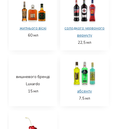
житнього віскі
солодкого червоного
60
мл
вермуту
22,5
мл
вишневого бренді
Luxardo
15
мл
абсенту
7,5
мл