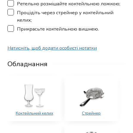
▢
Ретельно розмішайте коктейльною ложкою;
▢
Процідіть через стрейнер у коктейльний
келих;
▢
Прикрасьте коктейльною вишнею.
Натисніть, щоб додати особисті нотатки
Обладнання
Коктейльний келих
Стрейнер