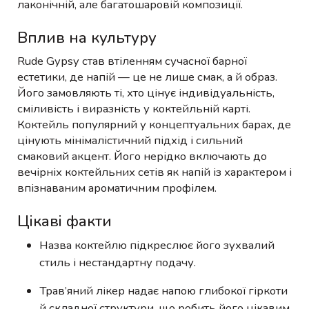
лаконічній, але багатошаровій композиції.
Вплив на культуру
Rude Gypsy став втіленням сучасної барної
естетики, де напій — це не лише смак, а й образ.
Його замовляють ті, хто цінує індивідуальність,
сміливість і виразність у коктейльній карті.
Коктейль популярний у концептуальних барах, де
цінують мінімалістичний підхід і сильний
смаковий акцент. Його нерідко включають до
вечірніх коктейльних сетів як напій із характером і
впізнаваним ароматичним профілем.
Цікаві факти
Назва коктейлю підкреслює його зухвалий
стиль і нестандартну подачу.
Трав’яний лікер надає напою глибокої гіркоти
й складної структури, що робить його цікавим