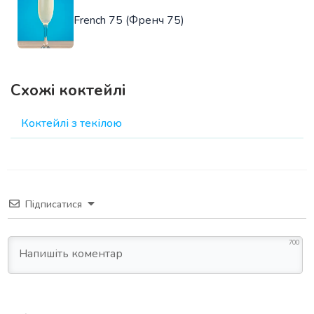
French 75 (Френч 75)
Схожі коктейлі
Коктейлі з текілою
Підписатися
700