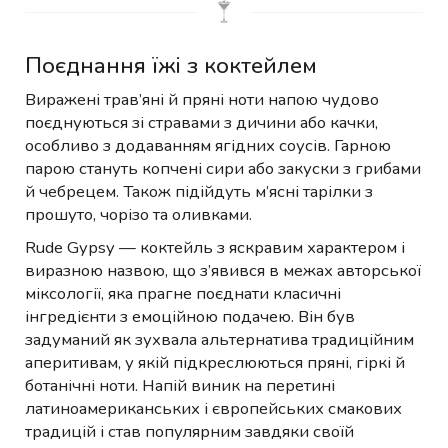
Поєднання їжі з коктейлем
Виражені трав’яні й пряні ноти напою чудово
поєднуються зі стравами з дичини або качки,
особливо з додаванням ягідних соусів. Гарною
парою стануть копчені сири або закуски з грибами
й чебрецем. Також підійдуть м’ясні тарілки з
прошуто, чорізо та оливками.
Rude Gypsy — коктейль з яскравим характером і
виразною назвою, що з’явився в межах авторської
міксології, яка прагне поєднати класичні
інгредієнти з емоційною подачею. Він був
задуманий як зухвала альтернатива традиційним
аперитивам, у якій підкреслюються пряні, гіркі й
ботанічні ноти. Напій виник на перетині
латиноамериканських і європейських смакових
традицій і став популярним завдяки своїй