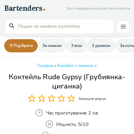
Перейти
База перевірених рецептів коктейлів
до
вмісту
Пошук
Mai
для:
Men
Підібрати
За смаком
З віскі
З джином
За кол
Головна
»
Коктейлі з текілою
»
Коктейль Rude Gypsy (Грубиянка-
Кількість
циганка)
Залиште відгук
Час приготування:
2 хв.
Міцність:
5/10