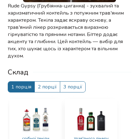
Rude Gypsy (Грубіянка-циганка) - зухвалий та
харизматичний коктейль з потужним трав'яним
характером. Текіла задає яскраву основу, а
трав'яний лікер розкривається виразною
гіркуватістю та пряними нотами. Біттер додає
акценту та глибини. Цей коктейль — вибір для
тих, хто шукає щось із характером та вільним
духом.
Склад
1 порція
2 порції
3 порції
срібної текіли
трав'яного лікеру