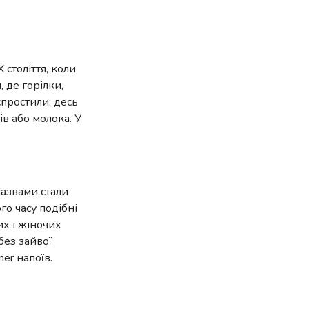
 століття, коли
 де горілки,
спростили: десь
ів або молока. У
назвами стали
го часу подібні
их і жіночих
без зайвої
er напоїв.