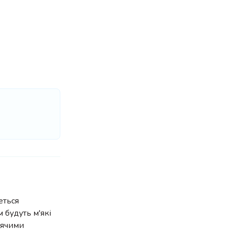
еться
 будуть м'які
рячими