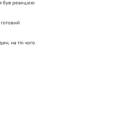
я був реакцією
 готовий
чі, на тлі чого