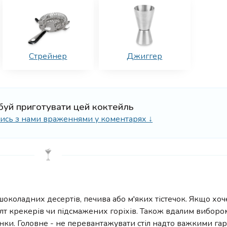
Стрейнер
Джиггер
буй приготувати цей коктейль
ілись з нами враженнями у коментарях ↓
околадних десертів, печива або м'яких тістечок. Якщо хоч
лт крекерів чи підсмажених горіхів. Також вдалим вибором
инки. Головне - не перевантажувати стіл надто важкими га