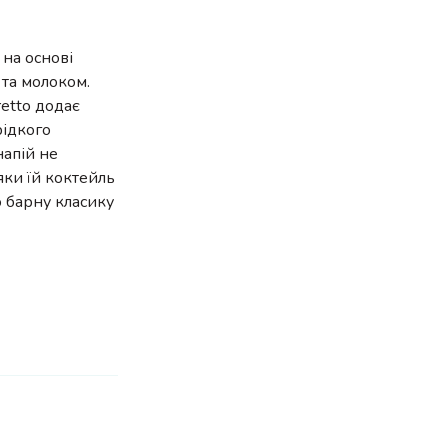
 на основі
 та молоком.
retto додає
рідкого
напій не
яки їй коктейль
о барну класику