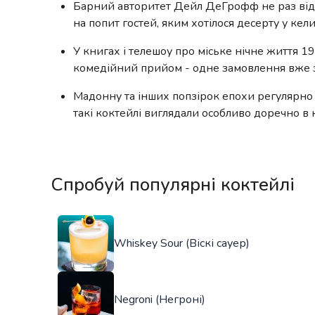
Барний авторитет Дейл ДеГрофф не раз відзн
на попит гостей, яким хотілося десерту у кели
У книгах і телешоу про міське нічне життя 1
комедійний прийом - одне замовлення вже з
Мадонну та інших попзірок епохи регулярно п
такі коктейлі виглядали особливо доречно в
Спробуй популярні коктейлі
Whiskey Sour (Віскі сауер)
Negroni (Негроні)