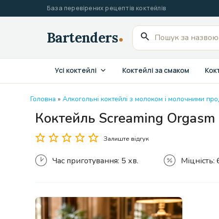
Перейти
База перевірених рецептів коктейлів
до
вмісту
Пошук
для:
Усі коктейлі
Коктейлі за смаком
Кокт
Головна
»
Алкогольні коктейлі з молоком і молочними пр
Коктейль Screaming Orgasm
Залиште відгук
Час приготування:
5 хв.
Міцність: