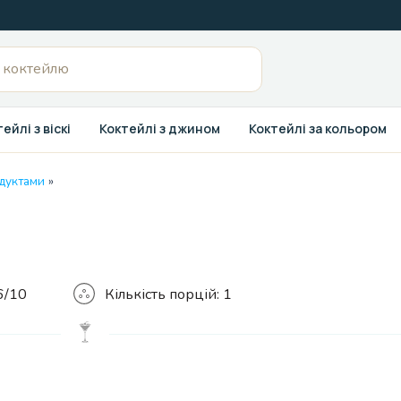
ейлі з віскі
Коктейлі з джином
Коктейлі за кольором
одуктами
»
Кількість
6/10
Кількість порцій:
1