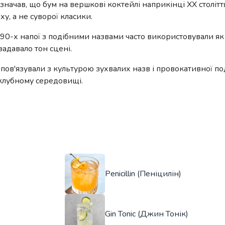
ачав, що бум на вершкові коктейлі наприкінці XX столітт
ху, а не суворої класики.
990-х напої з подібними назвами часто використовували як
адавало тон сцені.
ов'язували з культурою зухвалих назв і провокативної пода
 клубному середовищі.
Penicillin (Пеніцилін)
Gin Tonic (Джин Тонік)