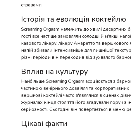
стравами.
Історія та еволюція коктейлю
Screaming Orgasm належить до хвилі десертних ба
гості все частіше замовляли солодші й м'якші нап
кавового лікеру, лікеру Амаретто та вершкового 
напій збивали інтенсивніше для пишнішої текстур
різні періоди він переходив від зухвалого барно
Вплив на культуру
Найбільше Screaming Orgasm асоціюється з барн
частиною вечірнього дозвілля та корпоративних в
вершкові коктейлі часто з'являлися в сценах діви
журналах кінця століття його згадували поруч з 
серйозності. Сьогодні він повертається в меню ре
Цікаві факти