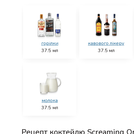
горілки
кавового лікеру
37.5
мл
37.5
мл
молока
37.5
мл
Рецепт коктейлю Screaming O