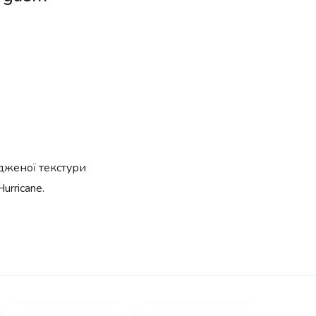
дженої текстури
urricane.