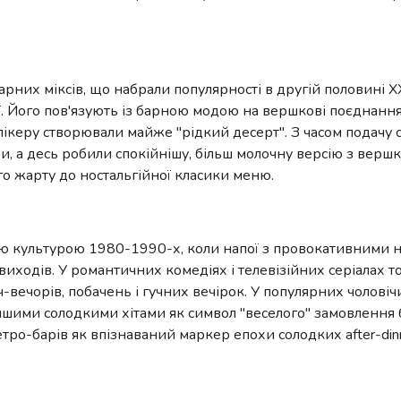
рних міксів, що набрали популярності в другій половині XX
ої. Його пов'язують із барною модою на вершкові поєднання,
лікеру створювали майже "рідкий десерт". З часом подачу 
и, а десь робили спокійнішу, більш молочну версію з вершк
го жарту до ностальгійної класики меню.
ою культурою 1980-1990-х, коли напої з провокативними 
иходів. У романтичних комедіях і телевізійних серіалах то
ч-вечорів, побачень і гучних вечірок. У популярних чоловіч
іншими солодкими хітами як символ "веселого" замовлення 
тро-барів як впізнаваний маркер епохи солодких after-dinn