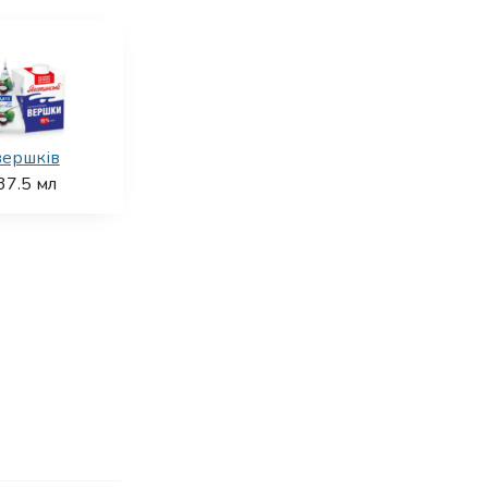
вершків
37.5
мл