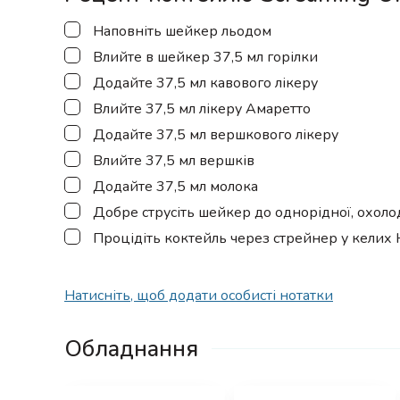
▢
Наповніть шейкер льодом
▢
Влийте в шейкер 37,5 мл горілки
▢
Додайте 37,5 мл кавового лікеру
▢
Влийте 37,5 мл лікеру Амаретто
▢
Додайте 37,5 мл вершкового лікеру
▢
Влийте 37,5 мл вершків
▢
Додайте 37,5 мл молока
▢
Добре струсіть шейкер до однорідної, охоло
▢
Процідіть коктейль через стрейнер у келих H
Натисніть, щоб додати особисті нотатки
Обладнання