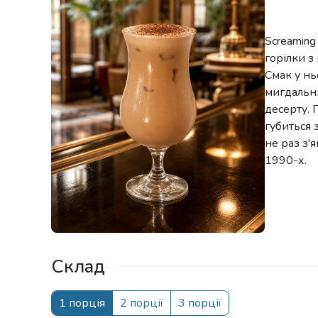
Screaming
горілки з
Смак у нь
мигдальни
десерту. 
губиться 
не раз з'
1990-х.
Склад
1 порція
2 порції
3 порції