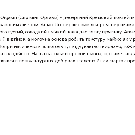
 Orgasm (Скрімінг Оргазм) - десертний кремовий коктейль
 кавовим лікером, Amaretto, вершковим лікером, вершками
ого густий, солодкий і м'який: кава дає легку гірчинку, Ama
й відтінок, а молочна основа робить текстуру майже як у 
Попри насиченість, алкоголь тут відчувається виразно, тож 
за солодкістю. Назва настільки провокативна, що саме завд
являвся в попкультурних добірках і телевізійних жартах пр