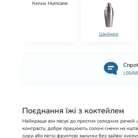
Келих Hurricane
Шейкер
Спро
і под
Поєднання їжі з коктейлем
Найкраще він пасує до простих солодких речей: ш
контрасту, добре працюють солоні снеки на кшта
сири або легкі фруктові закуски без зайвої кисл