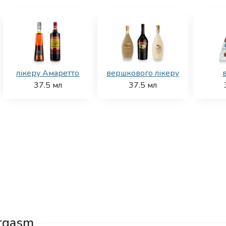
лікеру Амаретто
вершкового лікеру
37.5
мл
37.5
мл
rgasm