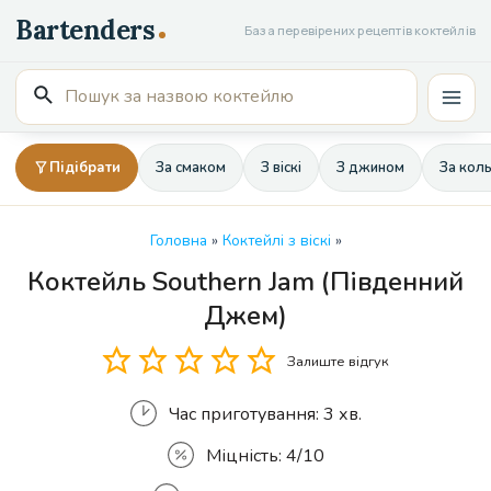
Перейти
База перевірених рецептів коктейлів
до
вмісту
Пошук
Mai
для:
Men
Підібрати
За смаком
З віскі
З джином
За кол
Головна
»
Коктейлі з віскі
»
Коктейль Southern Jam (Південний
Кількість
Джем)
Залиште відгук
Час приготування:
3 хв.
Міцність:
4/10