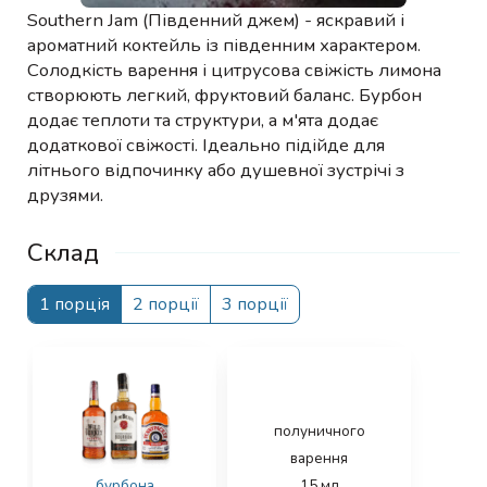
Southern Jam (Південний джем) - яскравий і
ароматний коктейль із південним характером.
Солодкість варення і цитрусова свіжість лимона
створюють легкий, фруктовий баланс. Бурбон
додає теплоти та структури, а м'ята додає
додаткової свіжості. Ідеально підійде для
літнього відпочинку або душевної зустрічі з
друзями.
Склад
1 порція
2 порції
3 порції
полуничного
варення
бурбона
15
мл