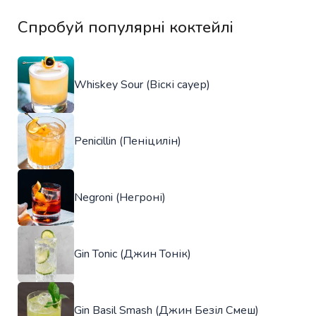
Спробуй популярні коктейлі
Whiskey Sour (Віскі сауер)
Penicillin (Пеніцилін)
Negroni (Негроні)
Gin Tonic (Джин Тонік)
Gin Basil Smash (Джин Безіл Смеш)