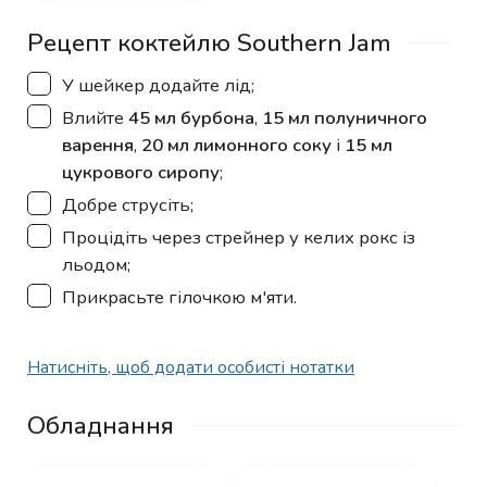
Рецепт коктейлю Southern Jam
▢
У шейкер додайте лід;
▢
Влийте
45 мл бурбона
,
15 мл полуничного
варення
,
20 мл лимонного соку
і
15 мл
цукрового сиропу
;
▢
Добре струсіть;
▢
Процідіть через стрейнер у келих рокс із
льодом;
▢
Прикрасьте гілочкою м'яти.
Натисніть, щоб додати особисті нотатки
Обладнання