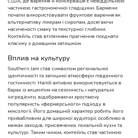
США, де варення й консервація є невіддільною
частиною гастрономічної спадщини. Бармени
почали використовувати фруктове варення як
альтернативу лікерам і сиропам, досягаючи
насиченості смаку та текстурної глибини.
Коктейль став втіленням прагнення поєднати
класику з домашнім затишком.
Вплив на культуру
Southern Jam став символом регіональної
ідентичності та затишної атмосфери південного
гостинності. Напій активно використовується в
барах із акцентом на сезонність і натуральні
інгредієнти, відображаючи зростаючу
популярність «фермерського» підходу в
міксології. Його домашній характер робить його
привабливим для широкої аудиторії, особливо в
межах заходів, присвячених локальній кухні та
культурі. Таким чином, коктейль став частиною