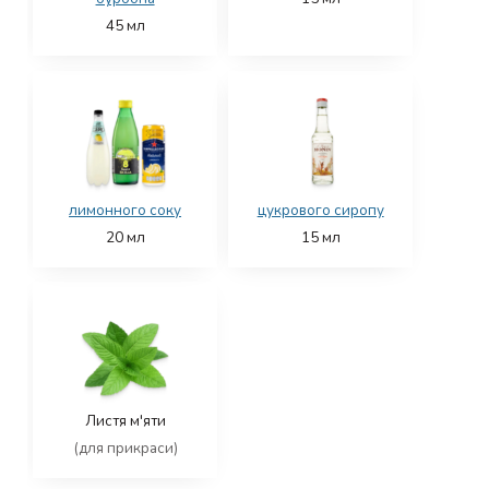
45
мл
лимонного соку
цукрового сиропу
20
мл
15
мл
Листя м'яти
(для прикраси)