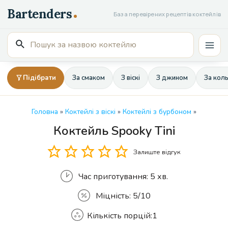
Перейти
База перевірених рецептів коктейлів
до
вмісту
Пошук
Mai
для:
Men
Підібрати
За смаком
З віскі
З джином
За кол
Головна
»
Коктейлі з віскі
»
Коктейлі з бурбоном
»
Коктейль Spooky Tini
Кількість
Залиште відгук
Час приготування:
5 хв.
Міцність:
5/10
Кількість порцій:
1