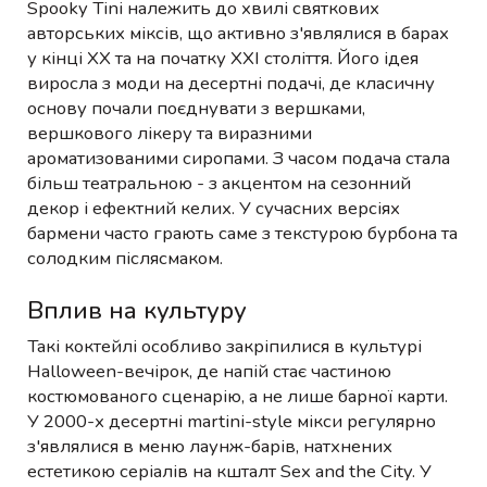
Spooky Tini належить до хвилі святкових
авторських міксів, що активно з'являлися в барах
у кінці XX та на початку XXI століття. Його ідея
виросла з моди на десертні подачі, де класичну
основу почали поєднувати з вершками,
вершкового лікеру та виразними
ароматизованими сиропами. З часом подача стала
більш театральною - з акцентом на сезонний
декор і ефектний келих. У сучасних версіях
бармени часто грають саме з текстурою бурбона та
солодким післясмаком.
Вплив на культуру
Такі коктейлі особливо закріпилися в культурі
Halloween-вечірок, де напій стає частиною
костюмованого сценарію, а не лише барної карти.
У 2000-х десертні martini-style мікси регулярно
з'являлися в меню лаунж-барів, натхнених
естетикою серіалів на кшталт Sex and the City. У