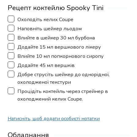
Рецепт коктейлю Spooky Tini
▢
Охолодіть келих Coupe
▢
Наповніть шейкер льодом
▢
Влийте в шейкер 30 мл бурбона
▢
Додайте 15 мл вершкового лікеру
▢
Влийте 10 мл попкорнового сиропу
▢
Додайте 45 мл вершків
▢
Добре струсіть шейкер до однорідної,
охолодженої текстури
▢
Процідіть коктейль через стрейнер в
охолоджений келих Coupe.
Натисніть, щоб додати особисті нотатки
Обладнання