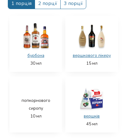
1 порція
2 порції
3 порції
бурбона
вершкового лікеру
30
мл
15
мл
попкорнового
сиропу
10
мл
вершків
45
мл