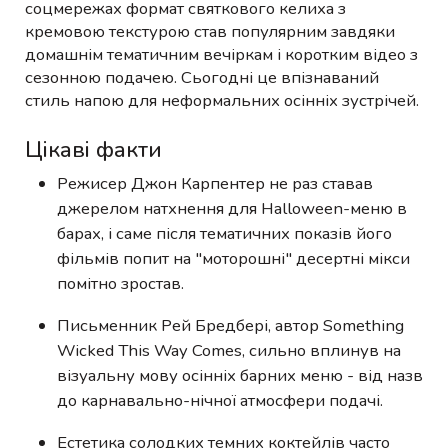
соцмережах формат святкового келиха з
кремовою текстурою став популярним завдяки
домашнім тематичним вечіркам і коротким відео з
сезонною подачею. Сьогодні це впізнаваний
стиль напою для неформальних осінніх зустрічей.
Цікаві факти
Режисер Джон Карпентер не раз ставав
джерелом натхнення для Halloween-меню в
барах, і саме після тематичних показів його
фільмів попит на "моторошні" десертні мікси
помітно зростав.
Письменник Рей Бредбері, автор Something
Wicked This Way Comes, сильно вплинув на
візуальну мову осінніх барних меню - від назв
до карнавально-нічної атмосфери подачі.
Естетика солодких темних коктейлів часто