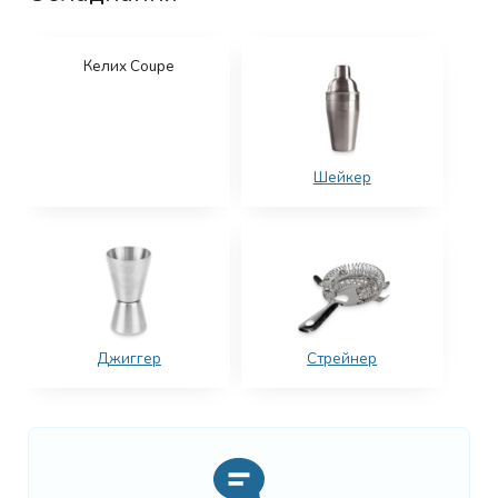
Келих Coupe
Шейкер
Джиггер
Стрейнер