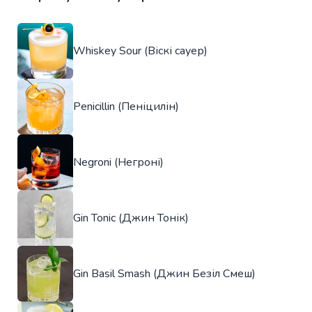
Whiskey Sour (Віскі сауер)
Penicillin (Пеніцилін)
Negroni (Негроні)
Gin Tonic (Джин Тонік)
Gin Basil Smash (Джин Безіл Смеш)