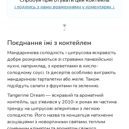
і поділись з нами враженнями у коментарях ↓
Поєднання їжі з коктейлем
Мандаринова солодкість і цитрусова яскравість
добре розкриваються зі стравами паназійської
кухні, наприклад, з креветками в кисло-
солодкому соусі. Із десертів особливо виграють
мандаринові тарталетки або желе. Також
підійдуть салати з фруктами та зеленню.
Tangerine Dream — яскравий та ароматний
коктейль, що з’явився у 2010-х роках як частина
тренду на цитрусові аперитиви з легкою
солодкістю. Його назва та концепція натхненні
асоціаціями з новорічними святами, теплим
сонячним кліматом та ароматом свіжого