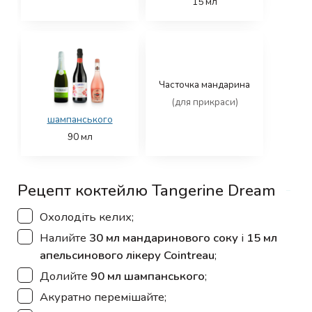
15
мл
Часточка мандарина
(для прикраси)
шампанського
90
мл
Рецепт коктейлю Tangerine Dream
▢
Охолодіть келих;
▢
Налийте
30 мл мандаринового соку
і
15 мл
апельсинового лікеру Cointreau
;
▢
Долийте
90 мл шампанського
;
▢
Акуратно перемішайте;