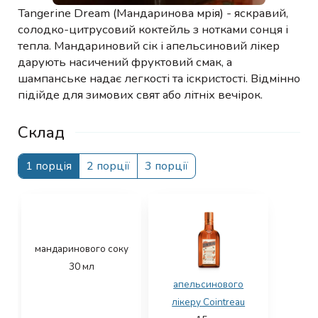
Tangerine Dream (Мандаринова мрія) - яскравий,
солодко-цитрусовий коктейль з нотками сонця і
тепла. Мандариновий сік і апельсиновий лікер
дарують насичений фруктовий смак, а
шампанське надає легкості та іскристості. Відмінно
підійде для зимових свят або літніх вечірок.
Склад
1 порція
2 порції
3 порції
мандаринового соку
30
мл
апельсинового
лікеру Cointreau