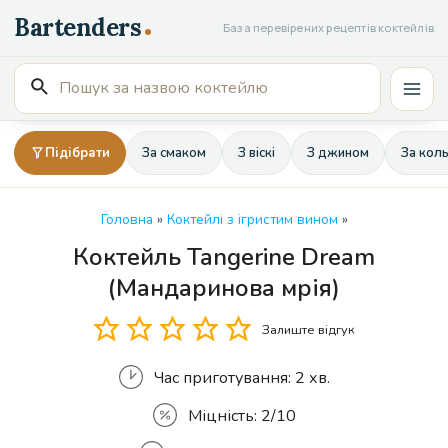
Перейти
База перевірених рецептів коктейлів
до
вмісту
Пошук
Mai
для:
Men
Підібрати
За смаком
З віскі
З джином
За кол
Головна
»
Коктейлі з ігристим вином
»
Коктейль Tangerine Dream
Кількість
(Мандаринова мрія)
Залиште відгук
Час приготування:
2 хв.
Міцність:
2/10