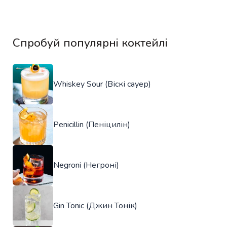
Спробуй популярні коктейлі
Whiskey Sour (Віскі сауер)
Penicillin (Пеніцилін)
Negroni (Негроні)
Gin Tonic (Джин Тонік)