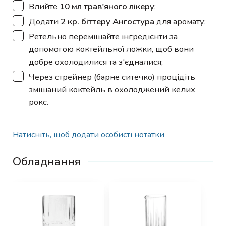
▢
Влийте
10 мл трав'яного лікеру
;
▢
Додати
2 кр. біттеру Ангостура
для аромату;
▢
Ретельно перемішайте інгредієнти за
допомогою коктейльної ложки, щоб вони
добре охолодилися та з'єдналися;
▢
Через стрейнер (барне ситечко) процідіть
змішаний коктейль в охолоджений келих
рокс.
Натисніть, щоб додати особисті нотатки
Обладнання