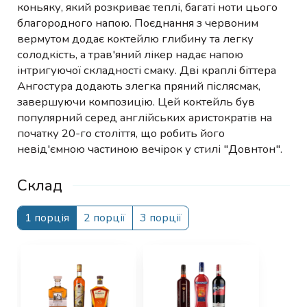
коньяку, який розкриває теплі, багаті ноти цього
благородного напою. Поєднання з червоним
вермутом додає коктейлю глибину та легку
солодкість, а трав'яний лікер надає напою
інтригуючої складності смаку. Дві краплі біттера
Ангостура додають злегка пряний післясмак,
завершуючи композицію. Цей коктейль був
популярний серед англійських аристократів на
початку 20-го століття, що робить його
невід'ємною частиною вечірок у стилі "Довнтон".
Склад
1 порція
2 порції
3 порції