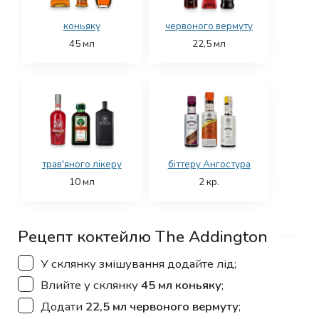
коньяку
червоного вермуту
45
мл
22,5
мл
трав'яного лікеру
біттеру Ангостура
10
мл
2
кр.
Рецепт коктейлю The Addington
▢
У склянку змішування додайте лід;
▢
Влийте у склянку
45 мл коньяку
;
▢
Додати
22,5 мл червоного вермуту
;