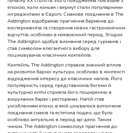
початку XX століття. Його походження пов’язане з
епохою, коли коньяк і вермут стали популярними
інгредієнтами в Європі. Смакове поєднання в The
Addington відображає прагнення барменів до
експериментів та створення нових гастрономічних
відчуттів, особливо в міжвоєнний період. Згодом
The Addington здобув визнання серед гурманів і
став символом елегантного вибору для
поціновувачів класичних коктейлів.
Коктейль The Addington справив значний вплив
на розвиток барної культури, особливо в контексті
відродження інтересу до класичних напоїв. Його
популярність серед представників богеми й
культурної еліти сприяла його поширенню в
вишуканих барах і ресторанах. Напій став
уособленням епохи, в якій цінувалося витончене
поєднання смаків та естетика подачі, що було
особливо актуально в період ар-деко. Таким
чином, The Addington символізує прагнення до