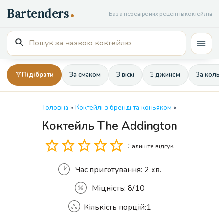
Перейти
База перевірених рецептів коктейлів
до
вмісту
Пошук
Mai
для:
Men
Підібрати
За смаком
З віскі
З джином
За кол
Головна
»
Коктейлі з бренді та коньяком
»
Коктейль The Addington
Кількість
Залиште відгук
Час приготування:
2 хв.
Міцність:
8/10
Кількість порцій:
1