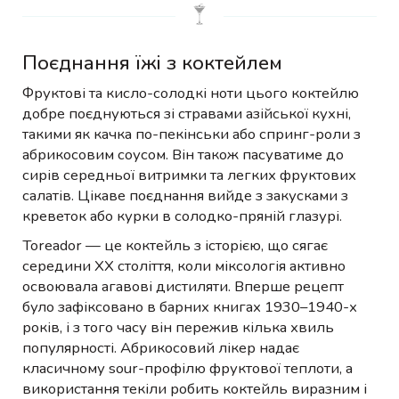
Поєднання їжі з коктейлем
Фруктові та кисло-солодкі ноти цього коктейлю
добре поєднуються зі стравами азійської кухні,
такими як качка по-пекінськи або спринг-роли з
абрикосовим соусом. Він також пасуватиме до
сирів середньої витримки та легких фруктових
салатів. Цікаве поєднання вийде з закусками з
креветок або курки в солодко-пряній глазурі.
Toreador — це коктейль з історією, що сягає
середини XX століття, коли міксологія активно
освоювала агавові дистиляти. Вперше рецепт
було зафіксовано в барних книгах 1930–1940-х
років, і з того часу він пережив кілька хвиль
популярності. Абрикосовий лікер надає
класичному sour-профілю фруктової теплоти, а
використання текіли робить коктейль виразним і