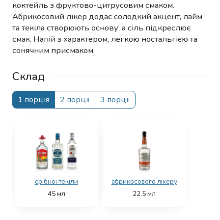
коктейль з фруктово-цитрусовим смаком.
Абрикосовий лікер додає солодкий акцент, лайм
та текіла створюють основу, а сіль підкреслює
смак. Напій з характером, легкою ностальгією та
сонячним присмаком.
Склад
1 порція
2 порції
3 порції
срібної текіли
абрикосового лікеру
45
мл
22.5
мл