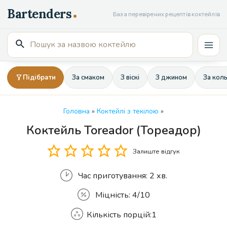
Перейти
База перевірених рецептів коктейлів
до
вмісту
Пошук
Mai
для:
Men
Підібрати
За смаком
З віскі
З джином
За кол
Головна
»
Коктейлі з текілою
»
Коктейль Toreador (Тореадор)
Кількість
Залиште відгук
Час приготування:
2 хв.
Міцність:
4/10
Кількість порцій:
1