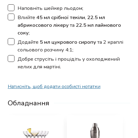
▢
Наповніть шейкер льодом;
▢
Влийте
45 мл срібної текіли
,
22.5 мл
абрикосового лікеру
та
22.5 мл лаймового
соку
;
▢
Додайте
5 мл цукрового сиропу
та 2 краплі
сольового розчину 4:1;
▢
Добре струсіть і процідіть у охолоджений
келих для мартіні.
Натисніть, щоб додати особисті нотатки
Обладнання