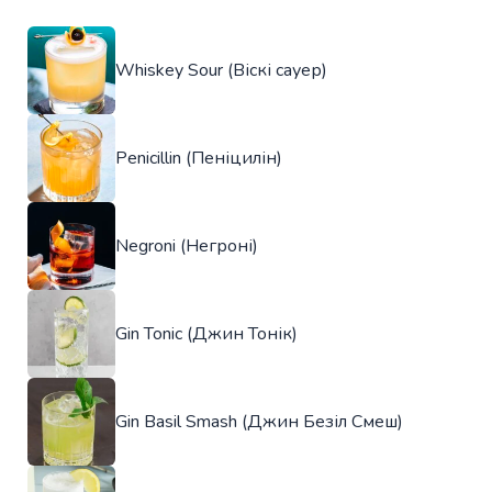
Whiskey Sour (Віскі сауер)
Penicillin (Пеніцилін)
Negroni (Негроні)
Gin Tonic (Джин Тонік)
Gin Basil Smash (Джин Безіл Смеш)