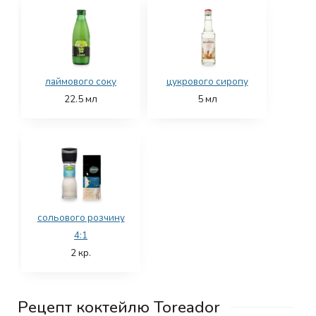
лаймового соку
цукрового сиропу
22.5
мл
5
мл
сольового розчину
4:1
2
кр.
Рецепт коктейлю Toreador