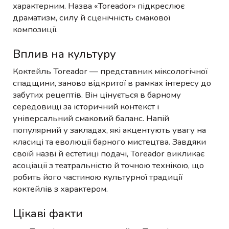
характерним. Назва «Toreador» підкреслює
драматизм, силу й сценічність смакової
композиції.
Вплив на культуру
Коктейль Toreador — представник міксологічної
спадщини, заново відкритої в рамках інтересу до
забутих рецептів. Він цінується в барному
середовищі за історичний контекст і
універсальний смаковий баланс. Напій
популярний у закладах, які акцентують увагу на
класиці та еволюції барного мистецтва. Завдяки
своїй назві й естетиці подачі, Toreador викликає
асоціації з театральністю й точною технікою, що
робить його частиною культурної традиції
коктейлів з характером.
Цікаві факти