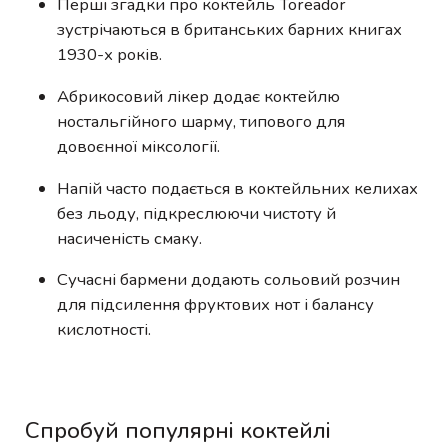
Перші згадки про коктейль Toreador
зустрічаються в британських барних книгах
1930-х років.
Абрикосовий лікер додає коктейлю
ностальгійного шарму, типового для
довоєнної міксології.
Напій часто подається в коктейльних келихах
без льоду, підкреслюючи чистоту й
насиченість смаку.
Сучасні бармени додають сольовий розчин
для підсилення фруктових нот і балансу
кислотності.
Спробуй популярні коктейлі