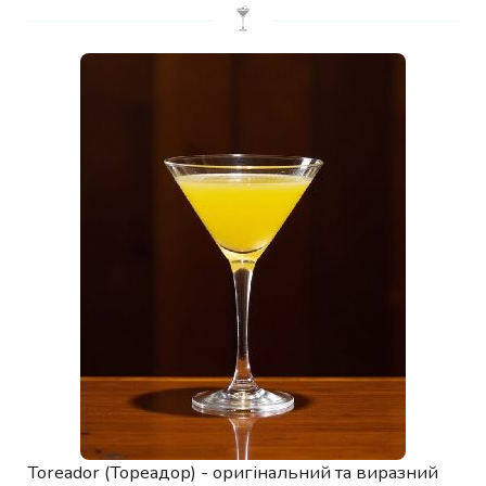
Toreador (Тореадор) - оригінальний та виразний