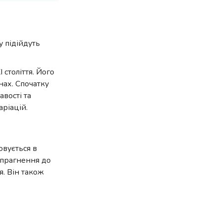
у підійдуть
 століття. Його
нах. Спочатку
авості та
ріацій.
овується в
 прагнення до
я. Він також