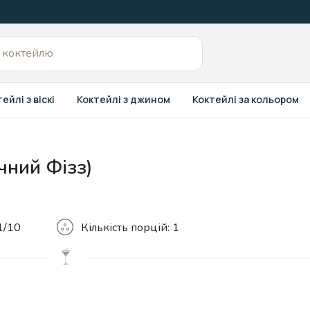
ейлі з віскі
Коктейлі з джином
Коктейлі за кольором
ічний Фізз)
Кількість
1/10
Кількість порцій:
1