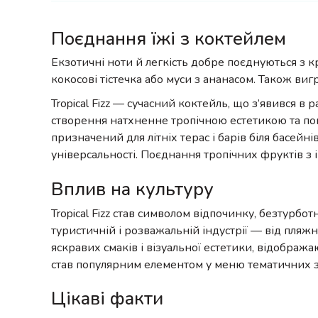
Поєднання їжі з коктейлем
Екзотичні ноти й легкість добре поєднуються з к
кокосові тістечка або муси з ананасом. Також ви
Tropical Fizz — сучасний коктейль, що з’явився в 
створення натхненне тропічною естетикою та поп
призначений для літніх терас і барів біля басейн
універсальності. Поєднання тропічних фруктів з 
Вплив на культуру
Tropical Fizz став символом відпочинку, безтурбо
туристичній і розважальній індустрії — від пля
яскравих смаків і візуальної естетики, відображ
став популярним елементом у меню тематичних за
Цікаві факти