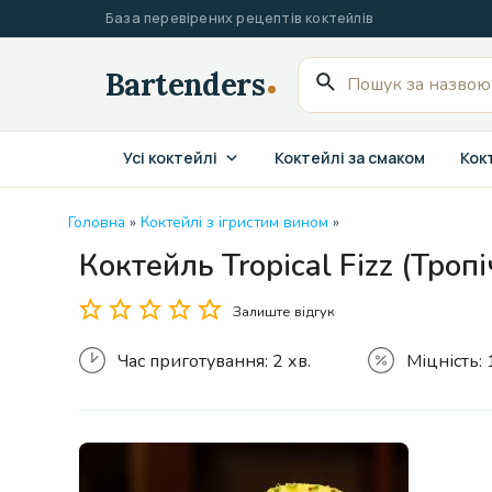
Перейти
База перевірених рецептів коктейлів
до
вмісту
Пошук
для:
Усі коктейлі
Коктейлі за смаком
Кокт
Головна
»
Коктейлі з ігристим вином
»
Коктейль Tropical Fizz (Троп
Залиште відгук
Час приготування:
2 хв.
Міцність: