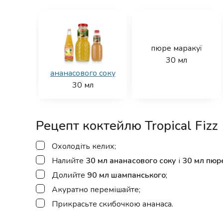
пюре маракуї
30
мл
ананасового соку
30
мл
Рецепт коктейлю Tropical Fizz
▢
Охолодіть келих;
▢
Налийте
30 мл ананасового соку
і
30 мл пюр
▢
Долийте
90 мл шампанського
;
▢
Акуратно перемішайте;
▢
Прикрасьте скибочкою ананаса.