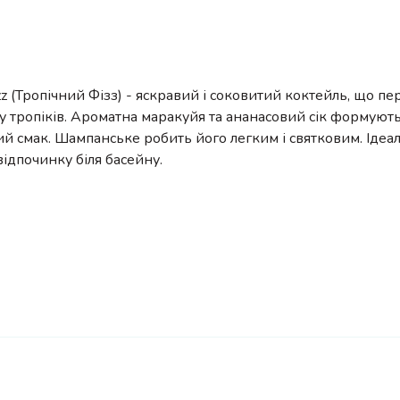
Fizz (Тропічний Фізз) - яскравий і соковитий коктейль, що п
 тропіків. Ароматна маракуйя та ананасовий сік формуют
й смак. Шампанське робить його легким і святковим. Ідеал
 відпочинку біля басейну.