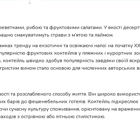
реветками, рибою та фруктовими салатами. У якості десерт
грашно смакуватимуть страви з м’ятою та лаймом.
рамках тренду на екзотичні та освіжаючі напої на початку XXI
улярністю фруктових коктейлів у пляжних і курортних зо
ів, коктейль швидко здобув популярність завдяки своїй яскр
ігристим вином стало основою для численних авторських ва
тності та розслабленого способу життя. Він широко використ
жних барів до фешенебельних готелів. Коктейль підкреслює
аючи сучасну культуру споживання, орієнтовану на враженн
ходів з острівною або літньою стилістикою.