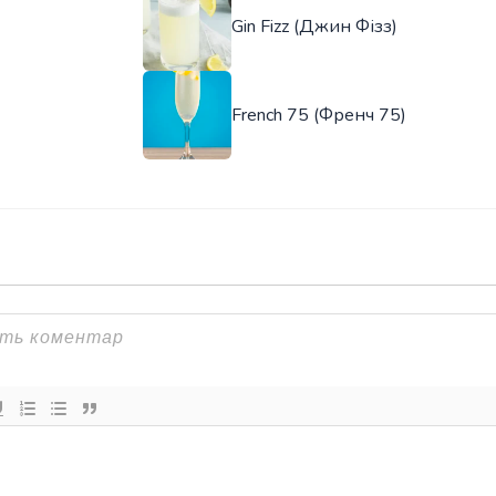
Gin Fizz (Джин Фізз)
French 75 (Френч 75)