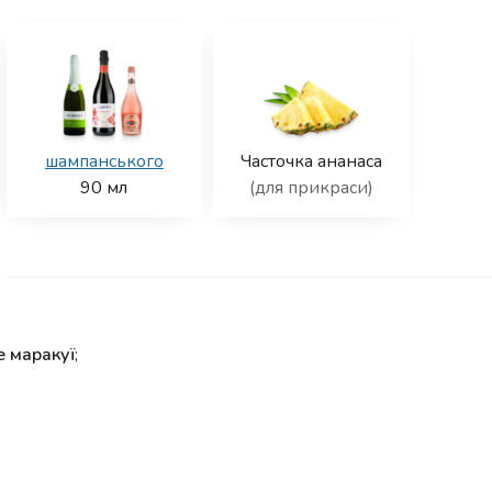
шампанського
Часточка ананаса
90
мл
(для прикраси)
е маракуї
;