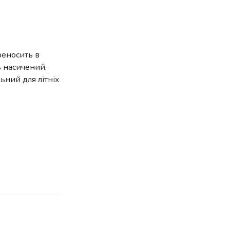
ереносить в
ь насичений,
ьний для літніх