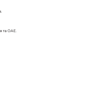
.
я та ОАЕ.