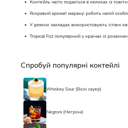
Коктейль часто подається в келихах із товс
Яскравий аромат маракуї робить напій особли
У деяких закладах використовують їстівні кв
Tropical Fizz популярний у країнах із розвин
Спробуй популярні коктейлі
Whiskey Sour (Віскі сауер)
Negroni (Негроні)