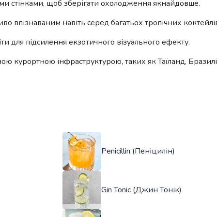
тими стінками, щоб зберігати охолодження якнайдовше.
во впізнаваним навіть серед багатьох тропічних коктейлів
іти для підсилення екзотичного візуального ефекту.
еною курортною інфраструктурою, таких як Таїланд, Бразилі
Penicillin (Пеніцилін)
Gin Tonic (Джин Тонік)