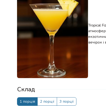
Tropical 
атмосферу
екзотични
вечірок і
Склад
1 порція
2 порції
3 порції