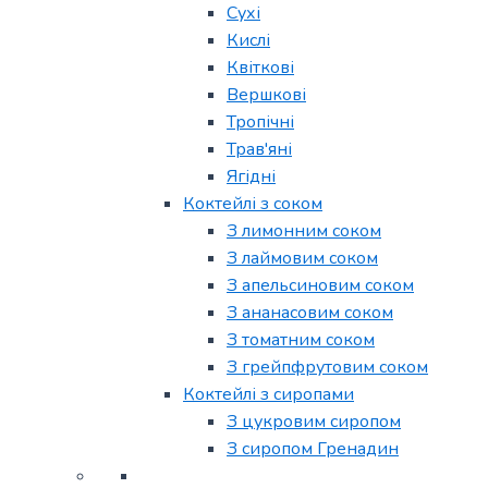
Сухі
Кислі
Квіткові
Вершкові
Тропічні
Трав'яні
Ягідні
Коктейлі з соком
З лимонним соком
З лаймовим соком
З апельсиновим соком
З ананасовим соком
З томатним соком
З грейпфрутовим соком
Коктейлі з сиропами
З цукровим сиропом
З сиропом Гренадин