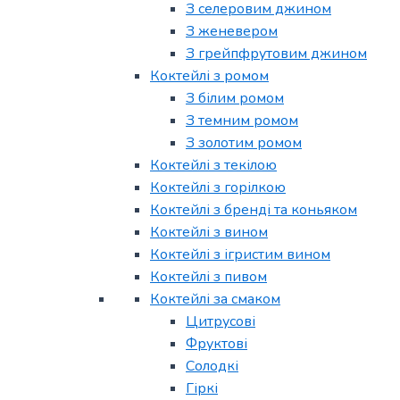
З селеровим джином
З женевером
З грейпфрутовим джином
Коктейлі з ромом
З білим ромом
З темним ромом
З золотим ромом
Коктейлі з текілою
Коктейлі з горілкою
Коктейлі з бренді та коньяком
Коктейлі з вином
Коктейлі з ігристим вином
Коктейлі з пивом
Коктейлі за смаком
Цитрусові
Фруктові
Солодкі
Гіркі