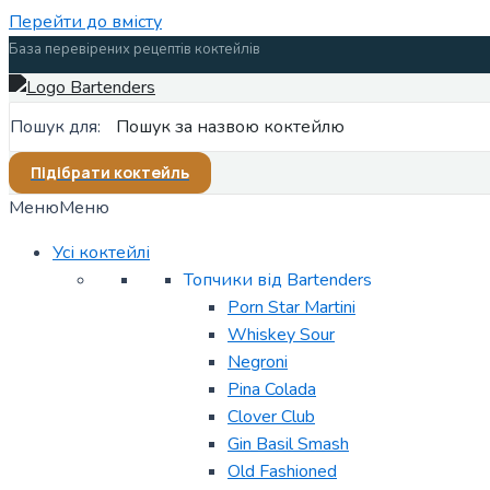
Перейти до вмісту
База перевірених рецептів коктейлів
Пошук для:
Підібрати коктейль
Меню
Меню
Усі коктейлі
Топчики від Bartenders
Porn Star Martini
Whiskey Sour
Negroni
Pina Colada
Clover Club
Gin Basil Smash
Old Fashioned