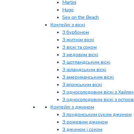
Martini
Hugo
Sex on the Beach
Коктейлі з віскі
З бурбоном
З житнім віскі
З віскі та соком
З медовим віскі
З шотландським віскі
З ірландським віскі
З американським віскі
З японським віскі
З односолодовим віскі з Хайле
З односолодовим віскі з остров
Коктейлі з джином
З лондонським сухим джином
З рожевим джином
З джином і соком