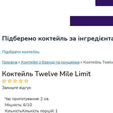
Підберемо коктейль за інгредієнт
Підібрати коктейль
Головна
»
Коктейлі з бренді та коньяком
»
Коктейль Twelve
Коктейль Twelve Mile Limit
Залиште відгук
Час приготування:
2 хв.
Міцність:
6/10
Кількість
Кількість порцій:
1