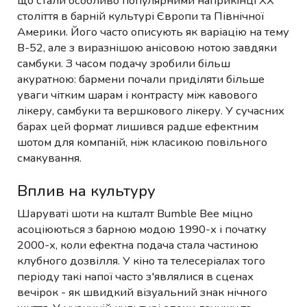
що стали особливо популярними наприкінці XX
століття в барній культурі Європи та Північної
Америки. Його часто описують як варіацію на тему
B-52, але з виразнішою анісовою нотою завдяки
самбуки. З часом подачу зробили більш
акуратною: бармени почали приділяти більше
уваги чітким шарам і контрасту між кавового
лікеру, самбуки та вершкового лікеру. У сучасних
барах цей формат лишився радше ефектним
шотом для компаній, ніж класикою повільного
смакування.
Вплив на культуру
Шаруваті шоти на кшталт Bumble Bee міцно
асоціюються з барною модою 1990-х і початку
2000-х, коли ефектна подача стала частиною
клубного дозвілля. У кіно та телесеріалах того
періоду такі напої часто з'являлися в сценах
вечірок - як швидкий візуальний знак нічного