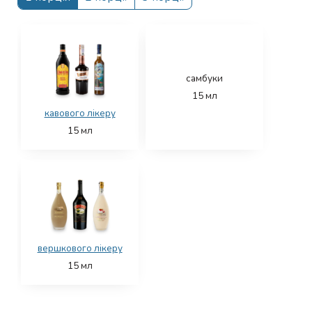
самбуки
15
мл
кавового лікеру
15
мл
вершкового лікеру
15
мл