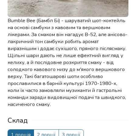
Bumble Bee (Бамбл Бі) - шаруватий шот-коктейль
на основі самбуки з кавовим та вершковим
лікерами. За смаком він нагадує B-52, але анісово-
лакричний тон самбуки робить аромат
виразнішим і додає сухішого, пряного післясмаку.
Щільні шари дають не лише ефектний вигляд у
келиху, а й послідовне розкриття смаку - від
солодкого кавового низу до м'якого вершкового
верху. Такі багатошарові шоти особливо
прославилися в барній культурі 1970-1980-х,
коли їх часто замовляли музиканти й гастрольні
команди заради видовищної подачі та швидкого,
насиченого смаку.
Склад
1 порція
2 порції
3 порції