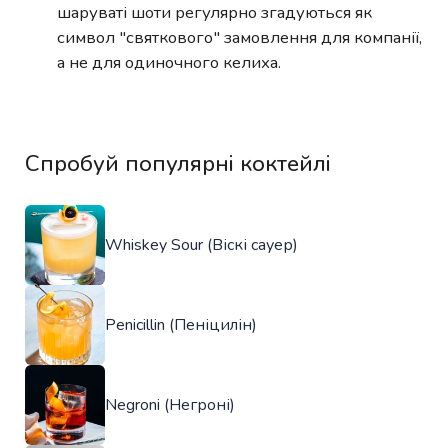
шаруваті шоти регулярно згадуються як
символ "святкового" замовлення для компанії,
а не для одиночного келиха.
Спробуй популярні коктейлі
Whiskey Sour (Віскі сауер)
Penicillin (Пеніцилін)
Negroni (Негроні)