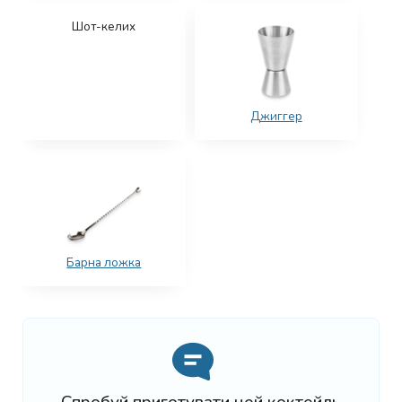
Шот-келих
Джиггер
Барна ложка
Спробуй приготувати цей коктейль