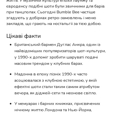
життя. У музичній культурі епохи лаунжу та
євроденсу подібні шоти були звичними для барів
при танцполах. Сьогодні Bumble Bee частіше
згадують у добірках ретро-замовлень і меню
закладів, що грають на ностальгії за тією добою.
Цікаві факти
Британський бармен Дуглас Анкра, один із
найвідоміших популяризаторів шот-культури,
у 1990-х допоміг зробити шаруваті подачі
масовим трендом у клубних барах.
Мадонна в епоху пізніх 1990-х часто
асоціювалася з клубною естетикою, у якій
ефектні шоти стали таким самим атрибутом
вечора, як діджей-сети та неонове світло.
У мемуарах і барних книжках, присвячених
нічному життю Лондона та Нью-Йорка,