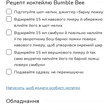
Рецепт коктейлю Bumble Bee
▢
Підготуйте шот-келих, джиггер і барну ложку
▢
Відміряйте 15 мл кавового лікеру й обережно
влийте його в шот-келих
▢
Відміряйте 15 мл самбуки й повільно налийте
її по зворотному боці барної ложки поверх
кавового лікеру, щоб утворився окремий шар
▢
Відміряйте 15 мл вершкового лікеру й так
само акуратно налийте його по барній ложці
поверх самбуки
▢
Подавайте одразу, не перемішуючи.
Натисніть, щоб додати особисті нотатки
Обладнання