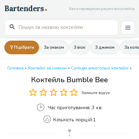
Перейти
База перевірених рецептів коктейлів
до
вмісту
Пошук
Mai
для:
Men
Підібрати
За смаком
З віскі
З джином
За кол
Головна
»
Коктейлі за смаком
»
Солодкі алкогольні коктейлі
»
Коктейль Bumble Bee
Кількість
Залиште відгук
Час приготування:
3 хв.
Кількість порцій:
1