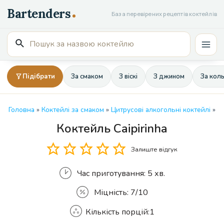
Перейти
База перевірених рецептів коктейлів
до
вмісту
Пошук
Mai
для:
Men
Підібрати
За смаком
З віскі
З джином
За кол
Головна
»
Коктейлі за смаком
»
Цитрусові алкогольні коктейлі
»
Коктейль Caipirinha
Кількість
Залиште відгук
Час приготування:
5 хв.
Міцність:
7/10
Кількість порцій:
1