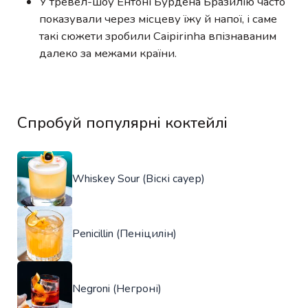
У тревел-шоу Ентоні Бурдена Бразилію часто
показували через місцеву їжу й напої, і саме
такі сюжети зробили Caipirinha впізнаваним
далеко за межами країни.
Спробуй популярні коктейлі
Whiskey Sour (Віскі сауер)
Penicillin (Пеніцилін)
Negroni (Негроні)