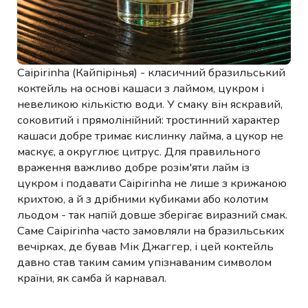
Caipirinha (Кайпірінья) - класичний бразильський
коктейль на основі кашаси з лаймом, цукром і
невеликою кількістю води. У смаку він яскравий,
соковитий і прямолінійний: тростинний характер
кашаси добре тримає кислинку лайма, а цукор не
маскує, а округлює цитрус. Для правильного
враження важливо добре розім'яти лайм із
цукром і подавати Caipirinha не лише з крижаною
крихтою, а й з дрібними кубиками або колотим
льодом - так напій довше зберігає виразний смак.
Саме Caipirinha часто замовляли на бразильських
вечірках, де бував Мік Джаггер, і цей коктейль
давно став таким самим упізнаваним символом
країни, як самба й карнавал.