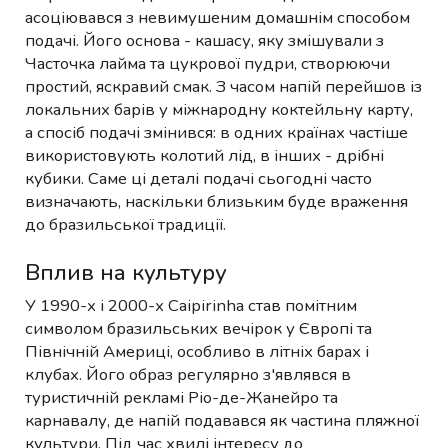
асоціювався з невимушеним домашнім способом
подачі. Його основа - кашасу, яку змішували з
Часточка лайма та цукрової пудри, створюючи
простий, яскравий смак. З часом напій перейшов із
локальних барів у міжнародну коктейльну карту,
а спосіб подачі змінився: в одних країнах частіше
використовують колотий лід, в інших - дрібні
кубики. Саме ці деталі подачі сьогодні часто
визначають, наскільки близьким буде враження
до бразильської традиції.
Вплив на культуру
У 1990-х і 2000-х Caipirinha став помітним
символом бразильських вечірок у Європі та
Північній Америці, особливо в літніх барах і
клубах. Його образ регулярно з'являвся в
туристичній рекламі Ріо-де-Жанейро та
карнавалу, де напій подавався як частина пляжної
культури. Під час хвилі інтересу до