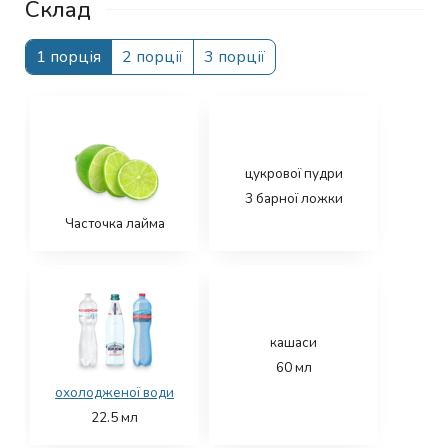
Склад
1 порція
2 порції
3 порції
цукрової пудри
3
барної ложки
Часточка лайма
кашаси
60
мл
охолодженої води
22.5
мл