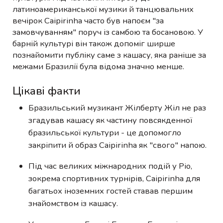
латиноамериканської музики й танцювальних
вечірок Caipirinha часто був напоєм "за
замовчуванням" поруч із самбою та босановою. У
барній культурі він також допоміг ширше
познайомити публіку саме з кашасу, яка раніше за
межами Бразилії була відома значно менше.
Цікаві факти
Бразильський музикант Жілберту Жіл не раз
згадував кашасу як частину повсякденної
бразильської культури - це допомогло
закріпити й образ Caipirinha як "свого" напою.
Під час великих міжнародних подій у Ріо,
зокрема спортивних турнірів, Caipirinha для
багатьох іноземних гостей ставав першим
знайомством із кашасу.