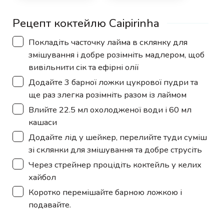
Рецепт коктейлю Caipirinha
▢
Покладіть часточку лайма в склянку для
змішування і добре розімніть мадлером, щоб
вивільнити сік та ефірні олії
▢
Додайте 3 барної ложки цукрової пудри та
ще раз злегка розімніть разом із лаймом
▢
Влийте 22.5 мл охолодженої води і 60 мл
кашаси
▢
Додайте лід у шейкер, перелийте туди суміш
зі склянки для змішування та добре струсіть
▢
Через стрейнер процідіть коктейль у келих
хайбол
▢
Коротко перемішайте барною ложкою і
подавайте.