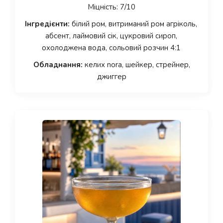
Міцність: 7/10
Інгредієнти:
білий ром, витриманий ром агріколь,
абсент, лаймовий сік, цукровий сироп,
охолоджена вода, сольовий розчин 4:1
Обладнання:
келих nora, шейкер, стрейнер,
джиггер