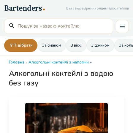
Перейти
База перевірених рецептів коктейлів
до
вмісту
Пошук
Mai
для:
Men
Підібрати
За смаком
З віскі
З джином
За кол
Головна
»
Алкогольні коктейлі з напоями
»
Алкогольні коктейлі з водою
без газу
Page
Page