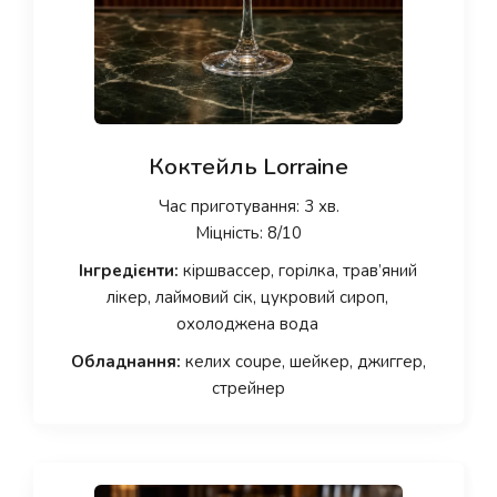
Коктейль Lorraine
Час приготування: 3 хв.
Міцність: 8/10
Інгредієнти:
кіршвассер, горілка, трав’яний
лікер, лаймовий сік, цукровий сироп,
охолоджена вода
Обладнання:
келих coupe, шейкер, джиггер,
стрейнер