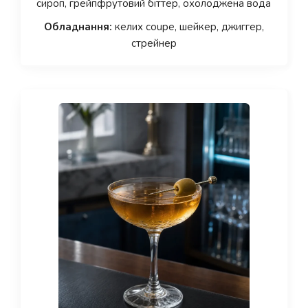
сироп, грейпфрутовий біттер, охолоджена вода
Обладнання:
келих coupe, шейкер, джиггер,
стрейнер