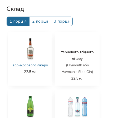
Склад
1 порція
2 порції
3 порції
тернового ягідного
лікеру
абрикосового лікеру
(Plymouth або
22.5
мл
Hayman's Sloe Gin)
22.5
мл