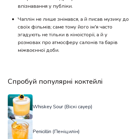
впізнавання у публіки.
Чаплін не лише знімався, а й писав музику до
своїх фільмів; саме тому його ім'я часто
згадують не тільки в кіноісторії, а й у
розмовах про атмосферу салонів та барів
міжвоєнної доби.
Спробуй популярні коктейлі
Whiskey Sour (Віскі сауер)
Penicillin (Пеніцилін)