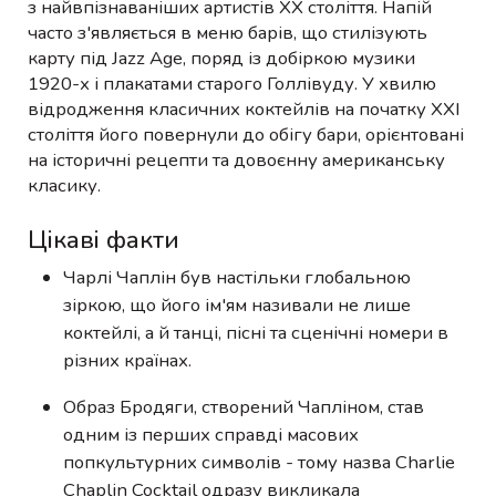
з найвпізнаваніших артистів XX століття. Напій
часто з'являється в меню барів, що стилізують
карту під Jazz Age, поряд із добіркою музики
1920-х і плакатами старого Голлівуду. У хвилю
відродження класичних коктейлів на початку XXI
століття його повернули до обігу бари, орієнтовані
на історичні рецепти та довоєнну американську
класику.
Цікаві факти
Чарлі Чаплін був настільки глобальною
зіркою, що його ім'ям називали не лише
коктейлі, а й танці, пісні та сценічні номери в
різних країнах.
Образ Бродяги, створений Чапліном, став
одним із перших справді масових
попкультурних символів - тому назва Charlie
Chaplin Cocktail одразу викликала