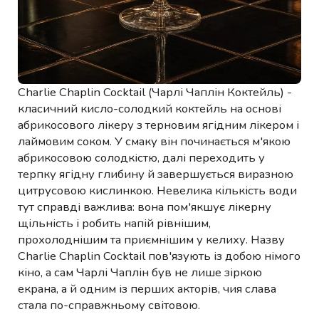
Charlie Chaplin Cocktail (Чарлі Чаплін Коктейль) -
класичний кисло-солодкий коктейль на основі
абрикосового лікеру з терновим ягідним лікером і
лаймовим соком. У смаку він починається м'якою
абрикосовою солодкістю, далі переходить у
терпку ягідну глибину й завершується виразною
цитрусовою кислинкою. Невелика кількість води
тут справді важлива: вона пом'якшує лікерну
щільність і робить напій рівнішим,
прохолоднішим та приємнішим у келиху. Назву
Charlie Chaplin Cocktail пов'язують із добою німого
кіно, а сам Чарлі Чаплін був не лише зіркою
екрана, а й одним із перших акторів, чия слава
стала по-справжньому світовою.