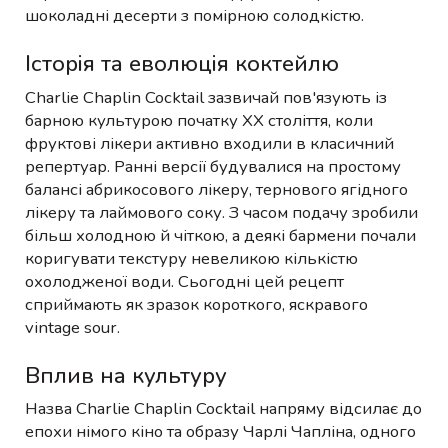
шоколадні десерти з помірною солодкістю.
Історія та еволюція коктейлю
Charlie Chaplin Cocktail зазвичай пов'язують із
барною культурою початку XX століття, коли
фруктові лікери активно входили в класичний
репертуар. Ранні версії будувалися на простому
балансі абрикосового лікеру, тернового ягідного
лікеру та лаймового соку. З часом подачу зробили
більш холодною й чіткою, а деякі бармени почали
коригувати текстуру невеликою кількістю
охолодженої води. Сьогодні цей рецепт
сприймають як зразок короткого, яскравого
vintage sour.
Вплив на культуру
Назва Charlie Chaplin Cocktail напряму відсилає до
епохи німого кіно та образу Чарлі Чапліна, одного