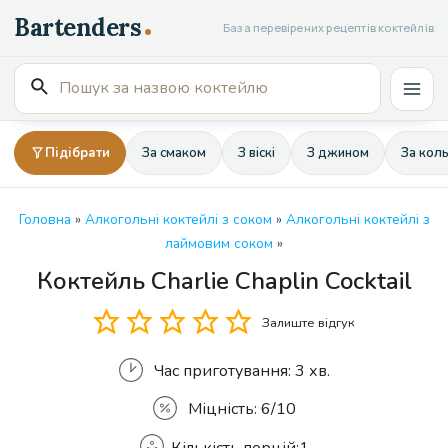
Перейти
База перевірених рецептів коктейлів
до
вмісту
Пошук
Mai
для:
Men
Підібрати
За смаком
З віскі
З джином
За кол
Головна
»
Алкогольні коктейлі з соком
»
Алкогольні коктейлі з
лаймовим соком
»
Коктейль Charlie Chaplin Cocktail
Кількість
Залиште відгук
Час приготування:
3 хв.
Міцність:
6/10