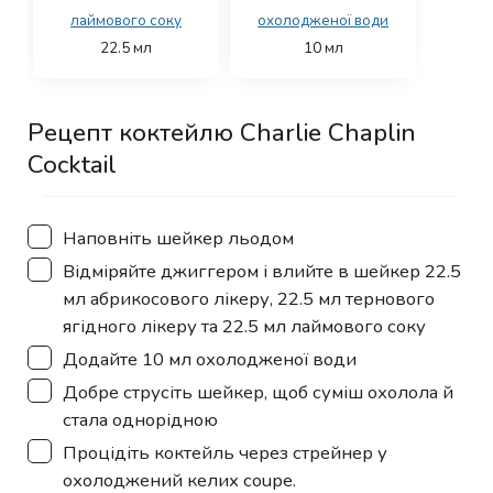
лаймового соку
охолодженої води
22.5
мл
10
мл
Рецепт коктейлю Charlie Chaplin
Cocktail
▢
Наповніть шейкер льодом
▢
Відміряйте джиггером і влийте в шейкер 22.5
мл абрикосового лікеру, 22.5 мл тернового
ягідного лікеру та 22.5 мл лаймового соку
▢
Додайте 10 мл охолодженої води
▢
Добре струсіть шейкер, щоб суміш охолола й
стала однорідною
▢
Процідіть коктейль через стрейнер у
охолоджений келих coupe.