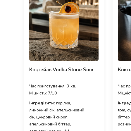
Коктейль Vodka Stone Sour
Кокте
Час приготування: 3 хв.
Час пр
Міцність: 7/10
Міцніс
Інгредієнти:
горілка,
Інгред
лимонний сік, апельсиновий
tom, с
сік, цукровий сироп,
біттер
апельсиновий біттер,
розчин