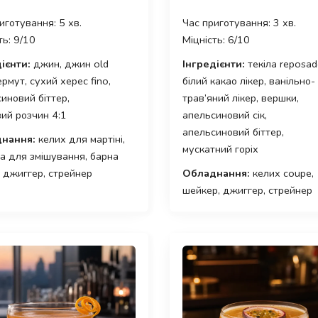
иготування: 5 хв.
Час приготування: 3 хв.
ть: 9/10
Міцність: 6/10
ієнти:
джин, джин old
Інгредієнти:
текіла reposad
ермут, сухий херес fino,
білий какао лікер, ванільно-
иновий біттер,
трав’яний лікер, вершки,
ий розчин 4:1
апельсиновий сік,
апельсиновий біттер,
нання:
келих для мартіні,
мускатний горіх
а для змішування, барна
 джиггер, стрейнер
Обладнання:
келих coupe,
шейкер, джиггер, стрейнер