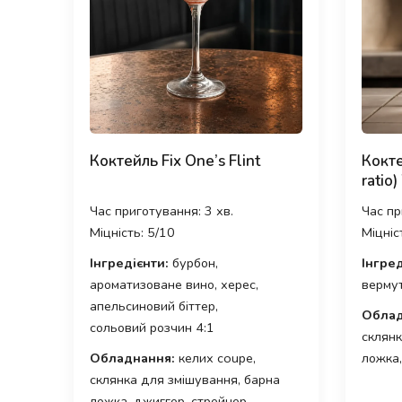
Коктейль Fix One’s Flint
Кокте
ratio
Час приготування: 3 хв.
Час пр
Міцність: 5/10
Міцніс
Інгредієнти:
бурбон,
Інгред
ароматизоване вино, херес,
вермут
апельсиновий біттер,
Облад
сольовий розчин 4:1
склянк
Обладнання:
келих coupe,
ложка,
склянка для змішування, барна
ложка, джиггер, стрейнер