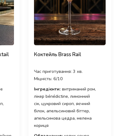
tail
Коктейль Brass Rail
Час приготування: 3 хв.
Міцність: 6/10
не
Інгредієнти:
витриманий ром,
лікер bénédictine, лимонний
п,
сік, цукровий сироп, яєчний
білок, апельсиновий біттер,
апельсинова цедра, мелена
кориця
ейкер,
Обладнання:
келих coupe,