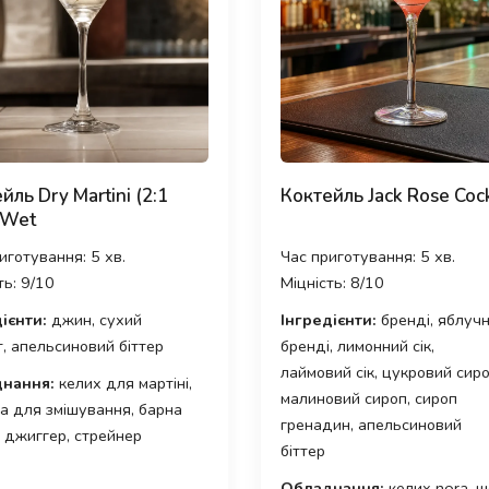
йль Dry Martini (2:1
Коктейль Jack Rose Cock
) Wet
иготування: 5 хв.
Час приготування: 5 хв.
ть: 9/10
Міцність: 8/10
ієнти:
джин, сухий
Інгредієнти:
бренді, яблуч
, апельсиновий біттер
бренді, лимонний сік,
лаймовий сік, цукровий сиро
нання:
келих для мартіні,
малиновий сироп, сироп
а для змішування, барна
гренадин, апельсиновий
 джиггер, стрейнер
біттер
Обладнання:
келих nora, ш