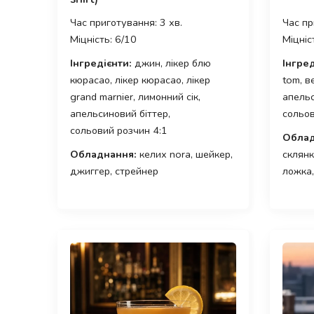
Час приготування: 3 хв.
Час пр
Міцність: 6/10
Міцніс
Інгредієнти:
джин, лікер блю
Інгред
кюрасао, лікер кюрасао, лікер
tom, в
grand marnier, лимонний сік,
апельс
апельсиновий біттер,
сольов
сольовий розчин 4:1
Облад
Обладнання:
келих nora, шейкер,
склянк
джиггер, стрейнер
ложка,