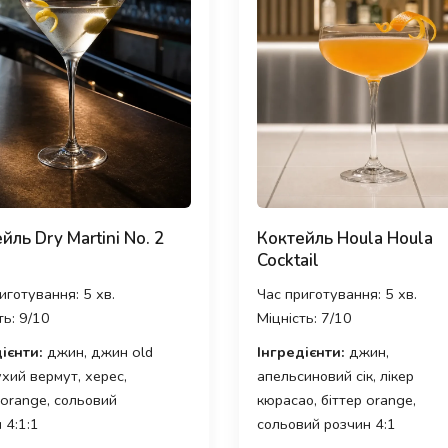
йль Dry Martini No. 2
Коктейль Houla Houla
Cocktail
иготування: 5 хв.
Час приготування: 5 хв.
ть: 9/10
Міцність: 7/10
ієнти:
джин, джин old
Інгредієнти:
джин,
ухий вермут, херес,
апельсиновий сік, лікер
 orange, сольовий
кюрасао, біттер orange,
 4:1:1
сольовий розчин 4:1