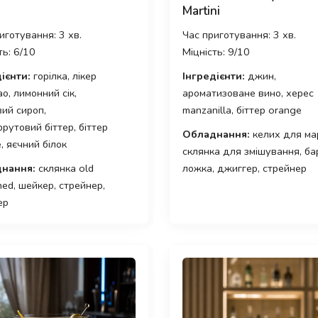
Martini
иготування: 3 хв.
Час приготування: 3 хв.
ть: 6/10
Міцність: 9/10
ієнти:
горілка, лікер
Інгредієнти:
джин,
о, лимонний сік,
ароматизоване вино, херес
ий сироп,
manzanilla, біттер orange
рутовий біттер, біттер
Обладнання:
келих для мар
, яєчний білок
склянка для змішування, ба
нання:
склянка old
ложка, джиггер, стрейнер
ned, шейкер, стрейнер,
ер