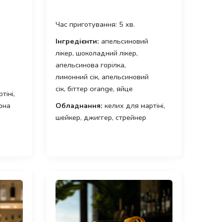
Час приготування: 5 хв.
Інгредієнти:
апельсиновий
лікер, шоколадний лікер,
апельсинова горілка,
лимонний сік, апельсиновий
сік, біттер orange, яйце
тіні,
рна
Обладнання:
келих для мартіні,
шейкер, джиггер, стрейнер