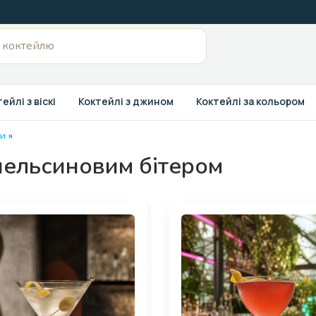
ейлі з віскі
Коктейлі з джином
Коктейлі за кольором
ми
»
апельсиновим бітером
Page
Page