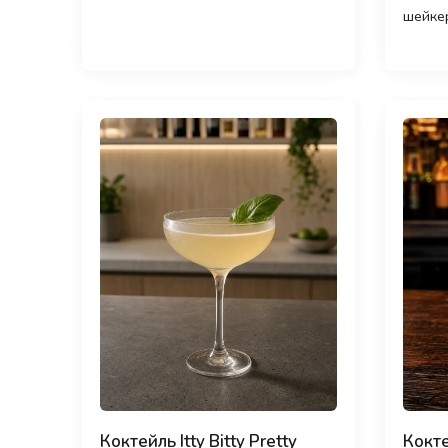
шейкер
Коктейль Itty Bitty Pretty
Кокте