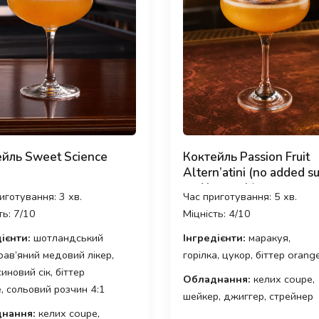
йль Sweet Science
Коктейль Passion Fruit
Altern’atini (no added s
and low-cal.)
иготування: 3 хв.
Час приготування: 5 хв.
ть: 7/10
Міцність: 4/10
ієнти:
шотландський
Інгредієнти:
маракуя,
 трав’яний медовий лікер,
горілка, цукор, біттер orang
иновий сік, біттер
Обладнання:
келих coupe,
, сольовий розчин 4:1
шейкер, джиггер, стрейнер
нання:
келих coupe,