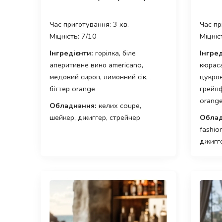
Час приготування: 3 хв.
Час пр
Міцність: 7/10
Міцніс
Інгредієнти:
горілка, біле
Інгред
аперитивне вино americano,
кюраса
медовий сироп, лимонний сік,
цукров
біттер orange
грейпф
orange
Обладнання:
келих coupe,
шейкер, джиггер, стрейнер
Облад
fashio
джигг