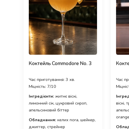
Коктейль Commodore No. 3
Кокте
Час приготування: 3 хв.
Час пр
Міцність: 7/10
Міцніс
Інгредієнти:
житнє віскі,
Інгред
лимонний сік, цукровий сироп,
віскі,
апельсиновий біттер
апельс
orange
Обладнання:
келих nora, шейкер,
джиггер, стрейнер
Облад