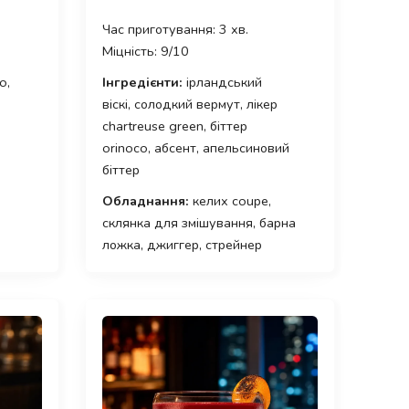
Час приготування: 3 хв.
Міцність: 9/10
o,
Інгредієнти:
ірландський
віскі, солодкий вермут, лікер
chartreuse green, біттер
orinoco, абсент, апельсиновий
біттер
Обладнання:
келих coupe,
склянка для змішування, барна
ложка, джиггер, стрейнер