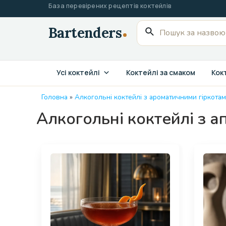
Перейти
База перевірених рецептів коктейлів
до
Пошук
вмісту
для:
Усі коктейлі
Коктейлі за смаком
Кокт
Головна
»
Алкогольні коктейлі з ароматичними гіркота
Алкогольні коктейлі з 