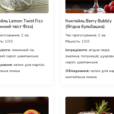
йль Lemon Twist Fizz
Коктейль Berry Bubbly
нний твіст Фізз)
(Ягідна бульбашка)
иготування: 2 хв.
Час приготування: 2 хв.
ть: 1/10
Міцність: 1/10
ієнти:
лимонний сік,
Інгредієнти:
ягідне пюре
ий сироп, шампанське
(малина, полуниця), цукров
сироп, шампанське
нання:
келих для мартіні,
йльна ложка
Обладнання:
келих для мар
коктейльна ложка