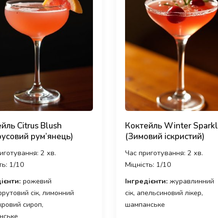
йль Citrus Blush
Коктейль Winter Sparkl
усовий рум’янець)
(Зимовий іскристий)
иготування: 2 хв.
Час приготування: 2 хв.
ть: 1/10
Міцність: 1/10
ієнти:
рожевий
Інгредієнти:
журавлинний
рутовий сік, лимонний
сік, апельсиновий лікер,
укровий сироп,
шампанське
нське