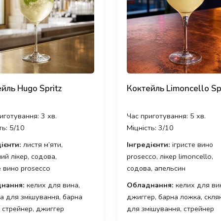
йль Hugo Spritz
Коктейль Limoncello Sp
иготування: 3 хв.
Час приготування: 5 хв.
ть: 5/10
Міцність: 3/10
ієнти:
листя м’яти,
Інгредієнти:
ігристе вино
ий лікер, содова,
prosecco, лікер limoncello,
е вино prosecco
содова, апельсин
нання:
келих для вина,
Обладнання:
келих для ви
а для змішування, барна
джиггер, барна ложка, скля
 стрейнер, джиггер
для змішування, стрейнер