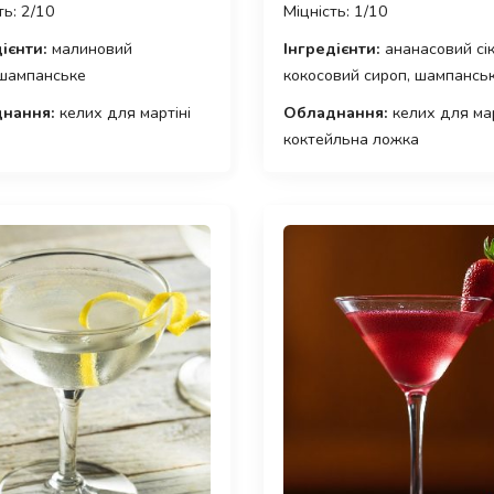
ть: 2/10
Міцність: 1/10
ієнти:
малиновий
Інгредієнти:
ананасовий сік
 шампанське
кокосовий сироп, шампансь
нання:
келих для мартіні
Обладнання:
келих для мар
коктейльна ложка