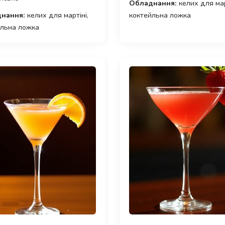
Обладнання:
келих для мар
нання:
келих для мартіні,
коктейльна ложка
йльна ложка