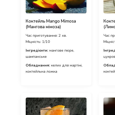
Коктейль Mango Mimosa
Кокте
(Мангова мімоза)
(Лимо
Час приготування: 2 хв.
Час пр
Міцність: 1/10
Міцніс
Інгредієнти:
мангове пюре,
Інгред
шампанське
цукров
Обладнання:
келих для мартіні,
Облад
коктейльна ложка
кокте