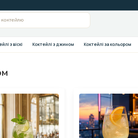
йлі з віскі
Коктейлі з джином
Коктейлі за кольором
ом
Page
Page
Page
Page