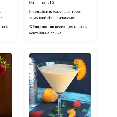
Міцність: 1/10
,
Інгредієнти:
кавунове пюре,
ке
лимонний сік, шампанське
тіні,
Обладнання:
келих для мартіні,
коктейльна ложка