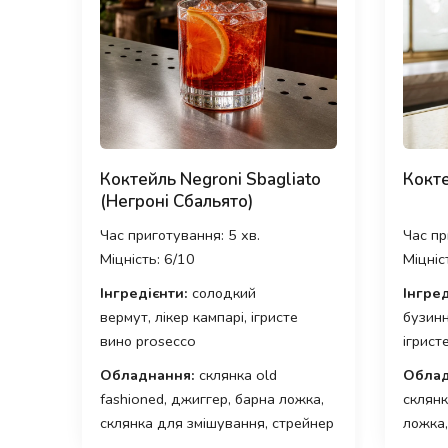
Коктейль Negroni Sbagliato
Кокте
(Негроні Сбальято)
Час приготування: 5 хв.
Час пр
Міцність: 6/10
Міцніс
Інгредієнти:
солодкий
Інгред
вермут, лікер кампарі, ігристе
бузинн
вино prosecco
ігрист
Обладнання:
склянка old
Облад
fashioned, джиггер, барна ложка,
склянк
склянка для змішування, стрейнер
ложка,