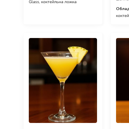
Glass, коктейльна ложка
Облад
кокте