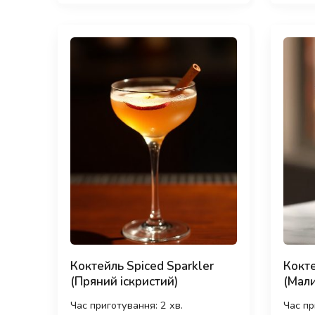
Коктейль Spiced Sparkler
Кокте
(Пряний іскристий)
(Мали
Час приготування: 2 хв.
Час пр