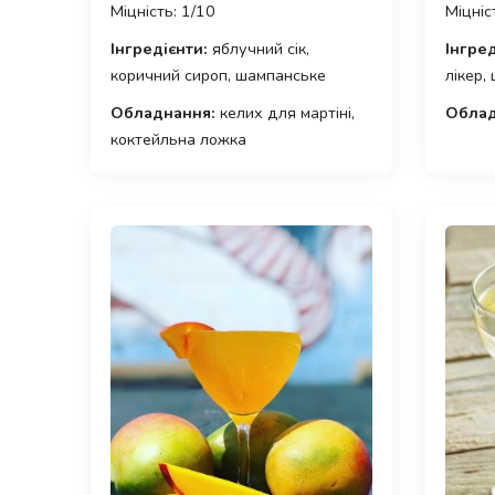
Міцність: 1/10
Міцніс
Інгредієнти:
яблучний сік,
Інгред
коричний сироп, шампанське
лікер,
Обладнання:
келих для мартіні,
Облад
коктейльна ложка