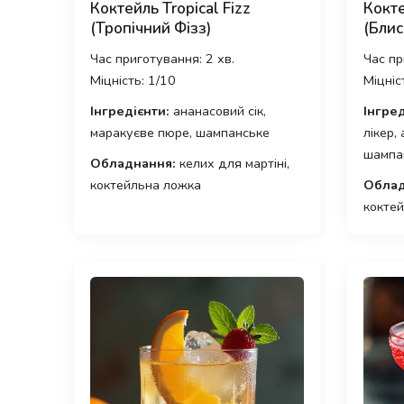
Коктейль Tropical Fizz
Кокте
(Тропічний Фізз)
(Блис
Час приготування: 2 хв.
Час пр
Міцність: 1/10
Міцніс
Інгредієнти:
ананасовий сік,
Інгред
маракуєве пюре, шампанське
лікер,
шампа
Обладнання:
келих для мартіні,
коктейльна ложка
Облад
кокте