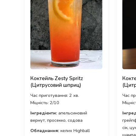
Коктейль Zesty Spritz
Кокте
(Цитрусовий шприц)
(Цитр
Час приготування: 2 хв.
Час пр
Міцність: 2/10
Міцніс
Інгредієнти:
апельсиновий
Інгред
вермут, просекко, содова
грейпф
сік, ц
Обладнання:
келих Highball
шампа