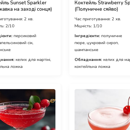
йль Sunset Sparkler
Коктейль Strawberry Sp
кавка на заході сонця)
(Полуничне сяйво)
иготування: 2 хв.
Час приготування: 2 хв.
ть: 2/10
Міцність: 1/10
ієнти:
персиковий
Інгредієнти:
полуничне
 апельсиновий сік,
пюре, цукровий сироп,
нське
шампанське
нання:
келих для мартіні,
Обладнання:
келих для мар
йльна ложка
коктейльна ложка