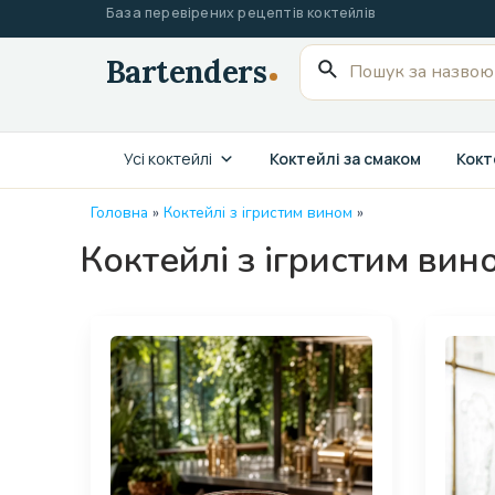
Перейти
База перевірених рецептів коктейлів
до
Пошук
вмісту
для:
Усі коктейлі
Коктейлі за смаком
Кокте
Головна
»
Коктейлі з ігристим вином
»
Коктейлі з ігристим вин