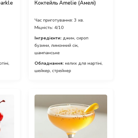
arkle
Коктейль Amelie (Амелі)
Час приготування: 3 хв.
Міцність: 4/10
Інгредієнти:
джин, сироп
бузини, лимонний сік,
шампанське
тіні,
Обладнання:
келих для мартіні,
шейкер, стрейнер