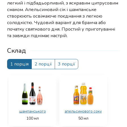
легкий і підбадьорливий, з яскравим цитрусовим
смаком. Апельсиновий сік і шампанське
створюють освіжаюче поєднання з легкою
солодкістю. Чудовий варіант для бранча або
початку святкового дня. Простий у приготуванні
та завжди піднімає настрій.
Склад
1 порція
2 порції
3 порції
шампанського
апельсинового соку
100
мл
50
мл