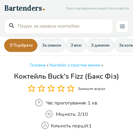
Перейти
База перевірених рецептів коктейлів
до
вмісту
Пошук
Mai
для:
Men
Підібрати
За смаком
З віскі
З джином
За кол
Головна
»
Коктейлі з ігристим вином
»
Коктейль Buck's Fizz (Бакс Фіз)
Кількість
Залиште відгук
Час приготування:
1 хв.
Міцність:
2/10
Кількість порцій:
1