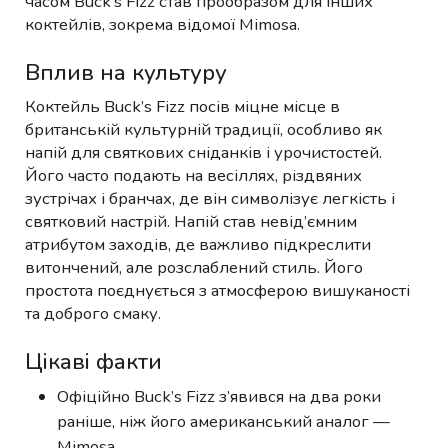
часом Buck’s Fizz став прообразом для інших
коктейлів, зокрема відомої Mimosa.
Вплив на культуру
Коктейль Buck’s Fizz посів міцне місце в
британській культурній традиції, особливо як
напій для святкових сніданків і урочистостей.
Його часто подають на весіллях, різдвяних
зустрічах і бранчах, де він символізує легкість і
святковий настрій. Напій став невід’ємним
атрибутом заходів, де важливо підкреслити
витончений, але розслаблений стиль. Його
простота поєднується з атмосферою вишуканості
та доброго смаку.
Цікаві факти
Офіційно Buck’s Fizz з’явився на два роки
раніше, ніж його американський аналог —
Mimosa.