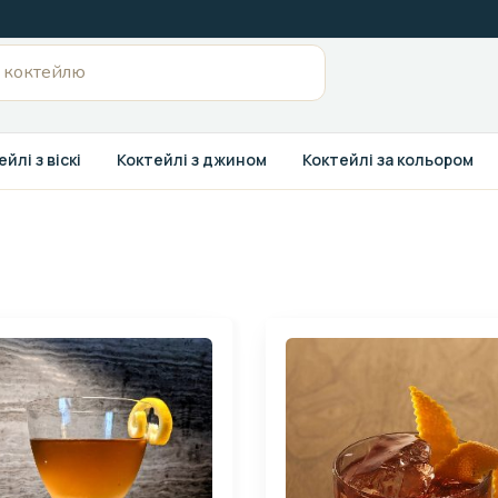
йлі з віскі
Коктейлі з джином
Коктейлі за кольором
Page
Page
Page
Page
Page