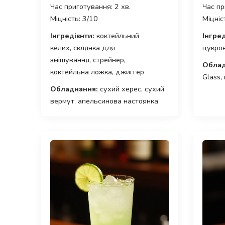
Час приготування: 2 хв.
Час пр
Міцність: 3/10
Міцніс
Інгредієнти:
коктейльний
Інгред
келих, склянка для
цукров
змішування, стрейнер,
Облад
коктейльна ложка, джиггер
Glass,
Обладнання:
сухий херес, сухий
вермут, апельсинова настоянка