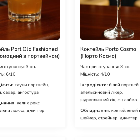
йль Port Old Fashioned
Коктейль Porto Cosmo
омодний з портвейном)
(Порто Космо)
иготування: 3 хв.
Час приготування: 3 хв.
ть: 6/10
Міцність: 4/10
ієнти:
тауни портвейн,
Інгредієнти:
білий портвейн
, сахар, ангостура
апельсиновий лікер,
журавлинний сік, сік лайма
нання:
келих рокс,
льна ложка, джиггер
Обладнання:
коктейльний 
шейкер, стрейнер, джиггер