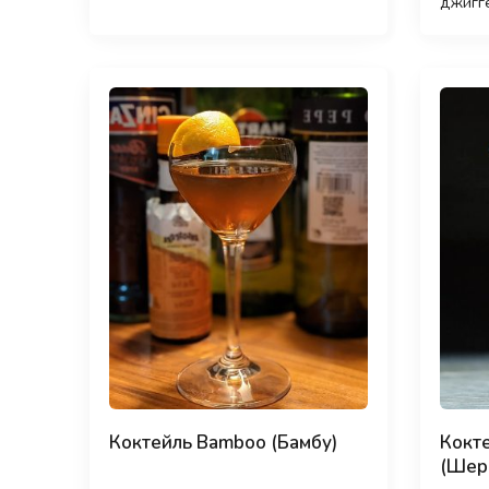
джигг
Коктейль Bamboo (Бамбу)
Кокте
(Шер