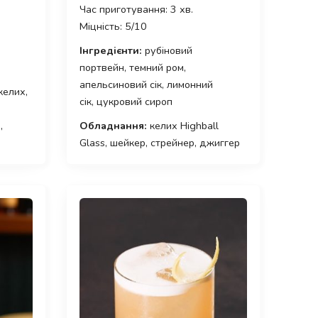
Час приготування: 3 хв.
Міцність: 5/10
Інгредієнти:
рубіновий
портвейн, темний ром,
апельсиновий сік, лимонний
келих,
сік, цукровий сироп
,
Обладнання:
келих Highball
Glass, шейкер, стрейнер, джиггер