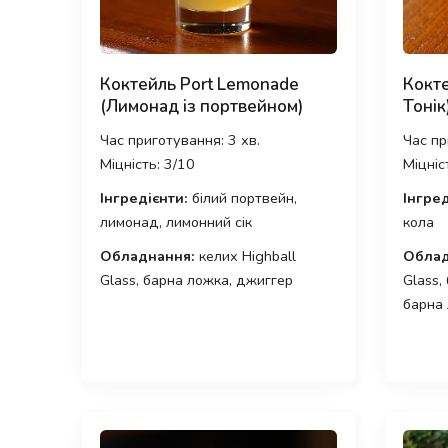
Коктейль Port Lemonade
Кокте
(Лимонад із портвейном)
Тонік
Час приготування: 3 хв.
Час пр
Міцність: 3/10
Міцніс
Інгредієнти:
білий портвейн,
Інгред
лимонад, лимонний сік
кола
Обладнання:
келих Highball
Облад
Glass, барна ложка, джиггер
Glass,
барна