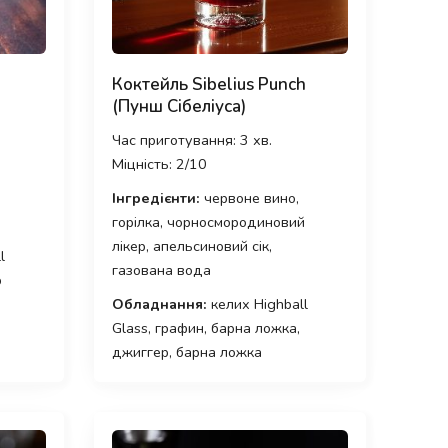
Коктейль Sibelius Punch
(Пунш Сібеліуса)
Час приготування: 3 хв.
Міцність: 2/10
Інгредієнти:
червоне вино,
горілка, чорносмородиновий
лікер, апельсиновий сік,
l
газована вода
р
Обладнання:
келих Highball
Glass, графин, барна ложка,
джиггер, барна ложка