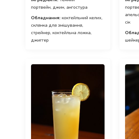
портвейн, джин, ангостура
портве
апельс
Обладнання:
коктейльний келих,
сік
склянка для змішування,
стрейнер, коктейльна ложка,
Облад
джиггер
шейкер