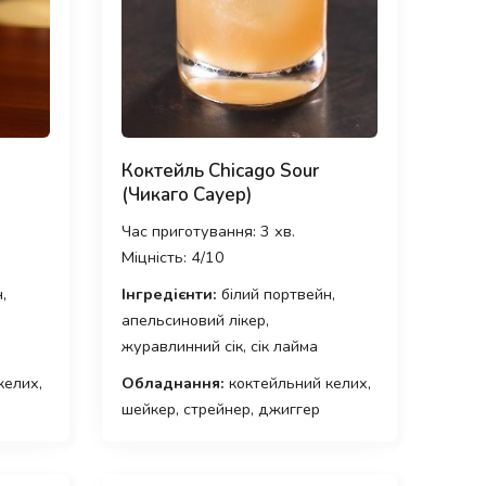
Коктейль Chicago Sour
(Чикаго Сауер)
Час приготування: 3 хв.
Міцність: 4/10
,
Інгредієнти:
білий портвейн,
апельсиновий лікер,
журавлинний сік, сік лайма
келих,
Обладнання:
коктейльний келих,
шейкер, стрейнер, джиггер