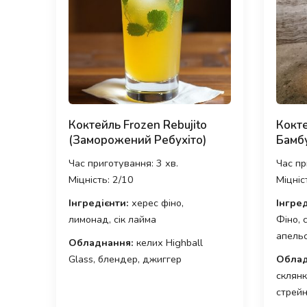
Коктейль Frozen Rebujito
Кокте
(Заморожений Ребухіто)
Бамб
Час приготування: 3 хв.
Час пр
Міцність: 2/10
Міцніс
Інгредієнти:
херес фіно,
Інгред
лимонад, сік лайма
Фіно, 
апель
Обладнання:
келих Highball
Glass, блендер, джиггер
Облад
склянк
стрейн