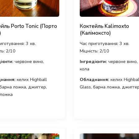
йль Porto Tonic (Порто
Коктейль Kalimoxto
)
(Калімоксто)
иготування: 3 хв.
Час приготування: 3 хв.
ть: 2/10
Міцність: 2/10
ієнти:
червоне вино,
Інгредієнти:
червоне вино,
кола
нання:
келих Highball
Обладнання:
келих Highbal
 барна ложка, джиггер,
Glass, барна ложка, джигге
 ложка