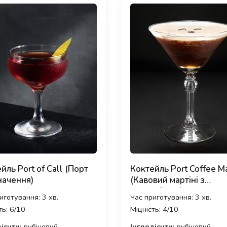
йль Port of Call (Порт
Коктейль Port Coffee Ma
начення)
(Кавовий мартіні з
портвейном)
иготування: 3 хв.
Час приготування: 3 хв.
ть: 6/10
Міцність: 4/10
ієнти:
рубіновий
Інгредієнти:
рубіновий