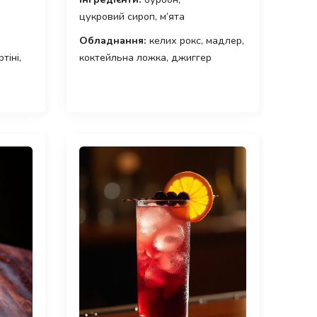
цукровий сироп, м’ята
Обладнання:
келих рокс, мадлер,
тіні,
коктейльна ложка, джиггер