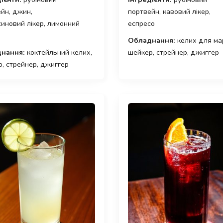
йн, джин,
портвейн, кавовий лікер,
иновий лікер, лимонний
еспресо
Обладнання:
келих для мар
нання:
коктейльний келих,
шейкер, стрейнер, джиггер
, стрейнер, джиггер