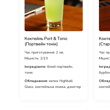
Коктейль Port & Tonic
Кокте
(Портвейн тонік)
(Стар
Час приготування: 2 хв.
Час пр
Міцність: 2/10
Міцніс
Інгредієнти:
білий портвейн,
Інгред
тонік
бурбон
Обладнання:
келих Highball
Облад
Glass, коктейльна ложка, джиггер
коктей