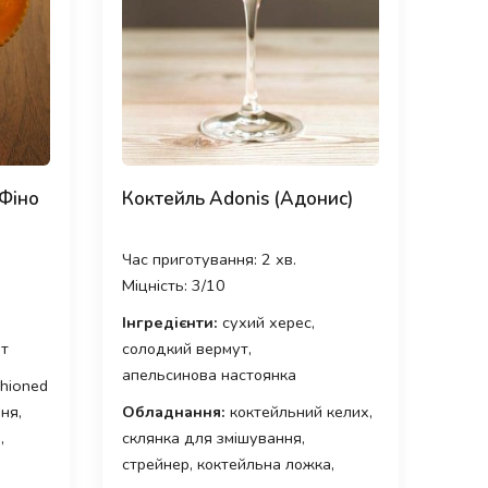
(Фіно
Коктейль Adonis (Адонис)
Час приготування: 2 хв.
Міцність: 3/10
Інгредієнти:
сухий херес,
ут
солодкий вермут,
апельсинова настоянка
hioned
ня,
Обладнання:
коктейльний келих,
,
склянка для змішування,
стрейнер, коктейльна ложка,