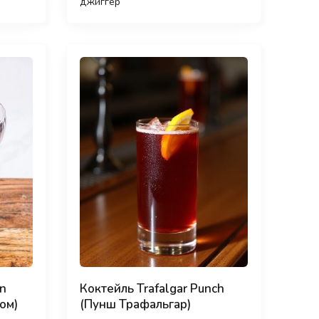
джиггер
an
Коктейль Trafalgar Punch
ом)
(Пунш Трафальгар)