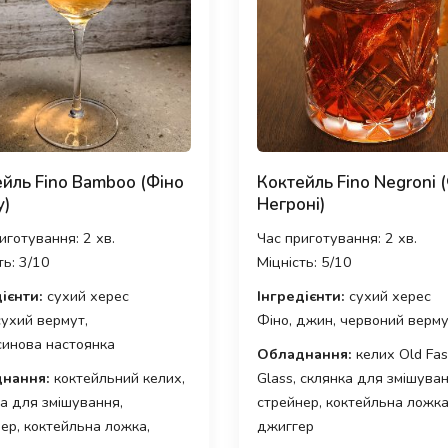
йль Fino Bamboo (Фіно
Коктейль Fino Negroni 
у)
Негроні)
иготування: 2 хв.
Час приготування: 2 хв.
ть: 3/10
Міцність: 5/10
ієнти:
сухий херес
Інгредієнти:
сухий херес
сухий вермут,
Фіно, джин, червоний верм
синова настоянка
Обладнання:
келих Old Fas
нання:
коктейльний келих,
Glass, склянка для змішуван
а для змішування,
стрейнер, коктейльна ложка
ер, коктейльна ложка,
джиггер