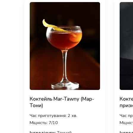
Коктейль Mar-Tawny (Мар-
Кокте
Тони)
приз
Час приготування: 2 хв.
Час пр
Міцність: 7/10
Міцніс
Інгредієнти:
Темний
Інгред