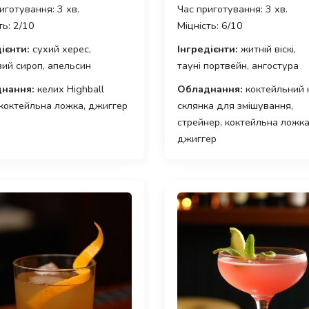
иготування: 3 хв.
Час приготування: 3 хв.
ть: 2/10
Міцність: 6/10
ієнти:
сухий херес,
Інгредієнти:
житній віскі,
ий сироп, апельсин
тауні портвейн, ангостура
нання:
келих Highball
Обладнання:
коктейльний 
 коктейльна ложка, джиггер
склянка для змішування,
стрейнер, коктейльна ложка
джиггер