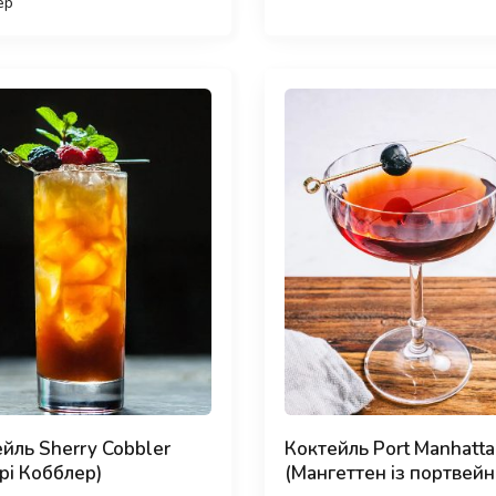
ер
йль Sherry Cobbler
Коктейль Port Manhatt
рі Кобблер)
(Мангеттен із портвейн