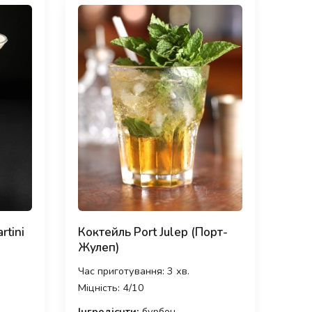
rtini
Коктейль Port Julep (Порт-
Жулеп)
Час приготування: 3 хв.
Міцність: 4/10
Інгредієнти:
бурбон,