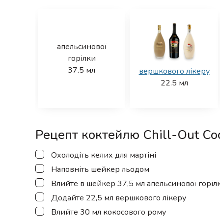
апельсинової
горілки
37.5
мл
вершкового лікеру
22.5
мл
Рецепт коктейлю Chill-Out Coc
▢
Охолодіть келих для мартіні
▢
Наповніть шейкер льодом
▢
Влийте в шейкер 37,5 мл апельсинової горіл
▢
Додайте 22,5 мл вершкового лікеру
▢
Влийте 30 мл кокосового рому