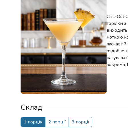
Chill-Out
горілки з
виходить 
ноткою ко
ласкавий 
оздобленн
пасувала 
зокрема, 
Склад
1 порція
2 порції
3 порції