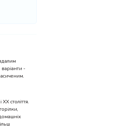
 вдалим
 варіанти -
насиченим.
 XX століття.
горілки,
 домашніх
більш