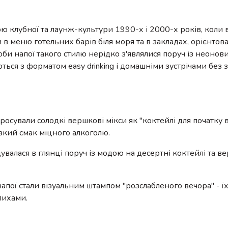
ою клубної та лаунж-культури 1990-х і 2000-х років, коли 
и в меню готельних барів біля моря та в закладах, орієнтов
доби напої такого стилю нерідко з'являлися поруч із неоно
ться з форматом easy drinking і домашніми зустрічами без 
осували солодкі вершкові мікси як "коктейлі для початку в
ізкий смак міцного алкоголю.
дувалася в глянці поруч із модою на десертні коктейлі та в
апої стали візуальним штампом "розслабленого вечора" - їх
лихами.