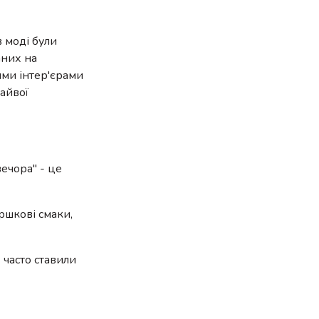
в моді були
аних на
вими інтер'єрами
зайвої
ечора" - це
ершкові смаки,
 часто ставили