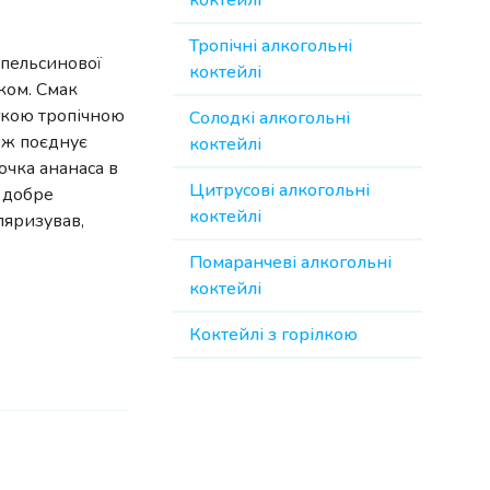
коктейлі
Тропічні алкогольні
 апельсинової
коктейлі
ком. Смак
егкою тропічною
Солодкі алкогольні
тож поєднує
коктейлі
очка ананаса в
Цитрусові алкогольні
l добре
коктейлі
ляризував,
Помаранчеві алкогольні
коктейлі
Коктейлі з горілкою