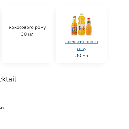
кокосового рому
30
мл
апельсинового
соку
30
мл
ktail
ки