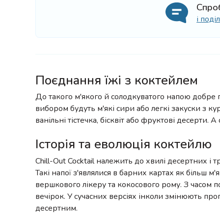
Спро
і под
Поєднання їжі з коктейлем
До такого м'якого й солодкуватого напою добре 
вибором будуть м'які сири або легкі закуски з к
ванільні тістечка, бісквіт або фруктові десерти
Історія та еволюція коктейлю
Chill-Out Cocktail належить до хвилі десертних і 
Такі напої з'являлися в барних картах як більш м
вершкового лікеру та кокосового рому. З часом 
вечірок. У сучасних версіях інколи змінюють про
десертним.