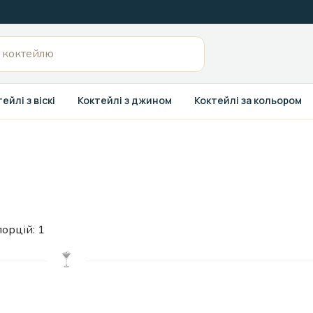
ейлі з віскі
Коктейлі з джином
Коктейлі за кольором
порцій:
1