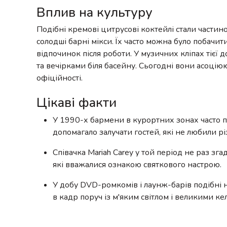
Вплив на культуру
Подібні кремові цитрусові коктейлі стали частин
солодші барні мікси. Їх часто можна було побачит
відпочинок після роботи. У музичних кліпах тієї 
та вечірками біля басейну. Сьогодні вони асоціюю
офіційності.
Цікаві факти
У 1990-х бармени в курортних зонах часто пр
допомагало залучати гостей, які не любили р
Співачка Mariah Carey у той період не раз зга
які вважалися ознакою святкового настрою.
У добу DVD-ромкомів і лаунж-барів подібні н
в кадр поруч із м'яким світлом і великими ке