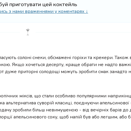
буй приготувати цей коктейль
ілись з нами враженнями у коментарях ↓
пасують солоні снеки, обсмажені горіхи та крекери. Також
уркою. Якщо хочеться десерту, краще обрати не надто важкі
. А от дуже приторні солодощі можуть зробити смак занадто 
тропічних міксів, що стали особливо популярними наприкінці
'яка альтернатива суворій класиці, поєднуючи апельсинової 
подачу зробили більш невимушеною - від вечірніх барів до
порції апельсинового соку, щоб напій був або легшим, або 