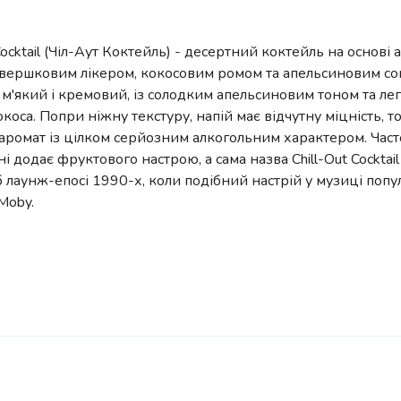
 Cocktail (Чіл-Аут Коктейль) - десертний коктейль на основі
 вершковим лікером, кокосовим ромом та апельсиновим со
м'який і кремовий, із солодким апельсиновим тоном та л
коса. Попри ніжну текстуру, напій має відчутну міцність, 
аромат із цілком серйозним алкогольним характером. Част
і додає фруктового настрою, а сама назва Chill-Out Cocktai
б лаунж-епосі 1990-х, коли подібний настрій у музиці попу
Moby.