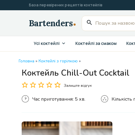
Перейти
База перевірених рецептів коктейлів
до
вмісту
Пошук
для:
Усі коктейлі
Коктейлі за смаком
Кокт
Головна
»
Коктейлі з горілкою
»
Коктейль Chill-Out Cocktail
Кількість
Залиште відгук
Час приготування:
5 хв.
Кількість 