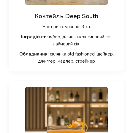
Коктейль Deep South
Час приготування: 3 хв.
Інгредієнти:
імбир, джин, апельсиновий сік,
лаймовий сік
Обладнання:
склянка old fashioned, шейкер,
джиггер, мадлер, стрейнер