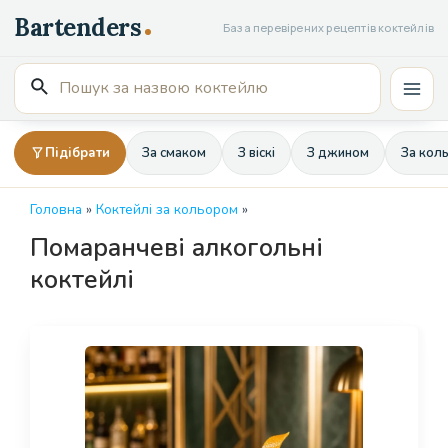
Перейти
База перевірених рецептів коктейлів
до
вмісту
Пошук
Mai
для:
Men
Підібрати
За смаком
З віскі
З джином
За кол
Головна
»
Коктейлі за кольором
»
Помаранчеві алкогольні
коктейлі
Page
Page