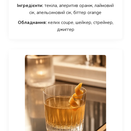
Інгредієнти:
текіла, аперитив оранж, лаймовий
сік, апельсиновий сік, біттер orange
Обладнання:
келих coupe, шейкер, стрейнер,
джиггер