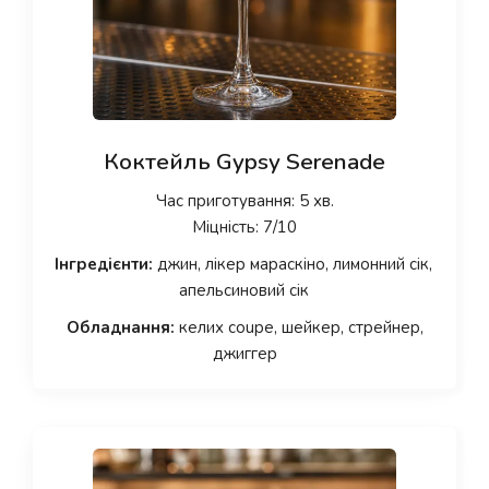
Коктейль Gypsy Serenade
Час приготування: 5 хв.
Міцність: 7/10
Інгредієнти:
джин, лікер мараскіно, лимонний сік,
апельсиновий сік
Обладнання:
келих coupe, шейкер, стрейнер,
джиггер