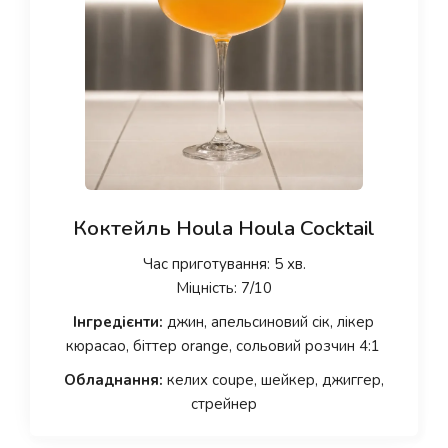
Коктейль Houla Houla Cocktail
Час приготування: 5 хв.
Міцність: 7/10
Інгредієнти:
джин, апельсиновий сік, лікер
кюрасао, біттер orange, сольовий розчин 4:1
Обладнання:
келих coupe, шейкер, джиггер,
стрейнер