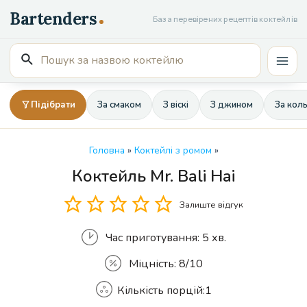
Перейти
База перевірених рецептів коктейлів
до
вмісту
Пошук
Mai
для:
Men
Підібрати
За смаком
З віскі
З джином
За кол
Головна
»
Коктейлі з ромом
»
Коктейль Mr. Bali Hai
Кількість
Залиште відгук
Час приготування:
5 хв.
Міцність:
8/10
Кількість порцій:
1