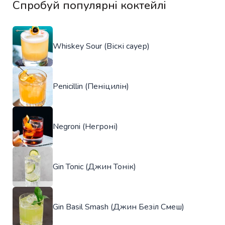
Спробуй популярні коктейлі
Whiskey Sour (Віскі сауер)
Penicillin (Пеніцилін)
Negroni (Негроні)
Gin Tonic (Джин Тонік)
Gin Basil Smash (Джин Безіл Смеш)