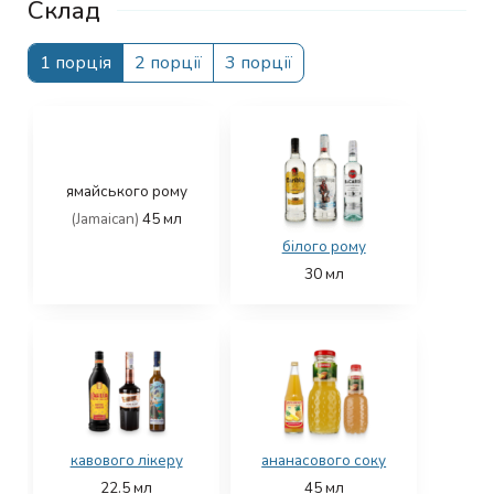
Склад
1 порція
2 порції
3 порції
ямайського рому
(Jamaican)
45
мл
білого рому
30
мл
кавового лікеру
ананасового соку
22.5
мл
45
мл