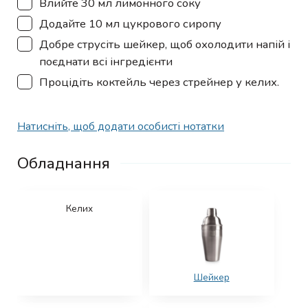
Влийте 30 мл лимонного соку
▢
Додайте 10 мл цукрового сиропу
▢
Добре струсіть шейкер, щоб охолодити напій і
поєднати всі інгредієнти
▢
Процідіть коктейль через стрейнер у келих.
Натисніть, щоб додати особисті нотатки
Обладнання
Келих
Шейкер