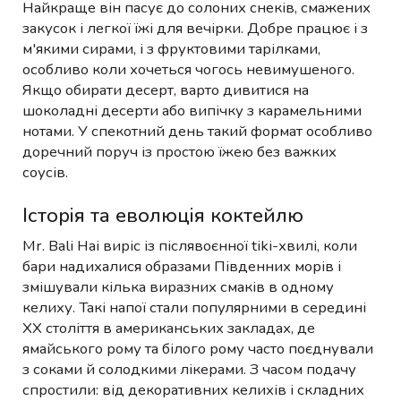
Найкраще він пасує до солоних снеків, смажених
закусок і легкої їжі для вечірки. Добре працює і з
м'якими сирами, і з фруктовими тарілками,
особливо коли хочеться чогось невимушеного.
Якщо обирати десерт, варто дивитися на
шоколадні десерти або випічку з карамельними
нотами. У спекотний день такий формат особливо
доречний поруч із простою їжею без важких
соусів.
Історія та еволюція коктейлю
Mr. Bali Hai виріс із післявоєнної tiki-хвилі, коли
бари надихалися образами Південних морів і
змішували кілька виразних смаків в одному
келиху. Такі напої стали популярними в середині
XX століття в американських закладах, де
ямайського рому та білого рому часто поєднували
з соками й солодкими лікерами. З часом подачу
спростили: від декоративних келихів і складних