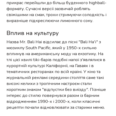
прикрас перейшли до більш буденного highball-
формату. Сучасні версії зазвичай роблять
свіжішими на смак, трохи стримуючи солодкість і
виразніше підкреслюючи лимонного соку.
Вплив на культуру
Назва Mr. Bali Hai відсилає до пісні "Bali Ha'i" з
мюзиклу South Pacific, який у 1950-х сильно
вплинув на американську моду на екзотику. На
тлі цієї хвилі tiki-барів подібні напої з'являлися в
курортній культурі Каліфорнії, на Гаваях і в
тематичних ресторанах по всій країні. У кіно та
журнальній рекламі середини століття саме такі
високі келихи з тропічним настроєм стали
коротким знаком "відпустки без виїзду". Пізніше
інтерес до стилю повернувся разом із барним
відродженням 1990-х і 2000-х, коли класичні
рецепти почали відновлювати за старими меню.