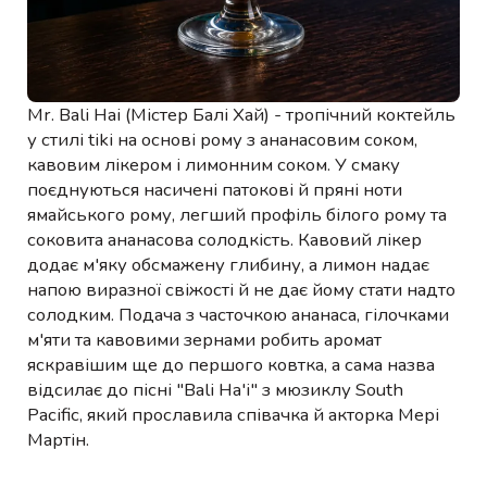
Mr. Bali Hai (Містер Балі Хай) - тропічний коктейль
у стилі tiki на основі рому з ананасовим соком,
кавовим лікером і лимонним соком. У смаку
поєднуються насичені патокові й пряні ноти
ямайського рому, легший профіль білого рому та
соковита ананасова солодкість. Кавовий лікер
додає м'яку обсмажену глибину, а лимон надає
напою виразної свіжості й не дає йому стати надто
солодким. Подача з часточкою ананаса, гілочками
м'яти та кавовими зернами робить аромат
яскравішим ще до першого ковтка, а сама назва
відсилає до пісні "Bali Ha'i" з мюзиклу South
Pacific, який прославила співачка й акторка Мері
Мартін.