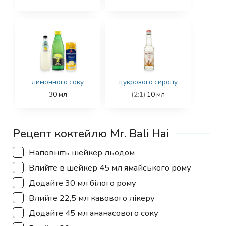
лимонного соку
цукрового сиропу
30
мл
(2:1)
10
мл
Рецепт коктейлю Mr. Bali Hai
▢
Наповніть шейкер льодом
▢
Влийте в шейкер 45 мл ямайського рому
▢
Додайте 30 мл білого рому
▢
Влийте 22,5 мл кавового лікеру
▢
Додайте 45 мл ананасового соку
▢