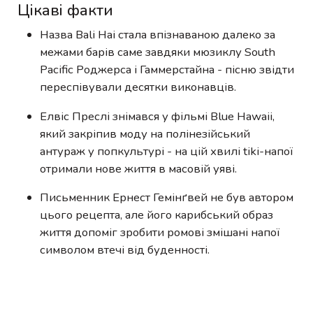
Цікаві факти
Назва Bali Hai стала впізнаваною далеко за
межами барів саме завдяки мюзиклу South
Pacific Роджерса і Гаммерстайна - пісню звідти
переспівували десятки виконавців.
Елвіс Преслі знімався у фільмі Blue Hawaii,
який закріпив моду на полінезійський
антураж у попкультурі - на цій хвилі tiki-напої
отримали нове життя в масовій уяві.
Письменник Ернест Гемінґвей не був автором
цього рецепта, але його карибський образ
життя допоміг зробити ромові змішані напої
символом втечі від буденності.