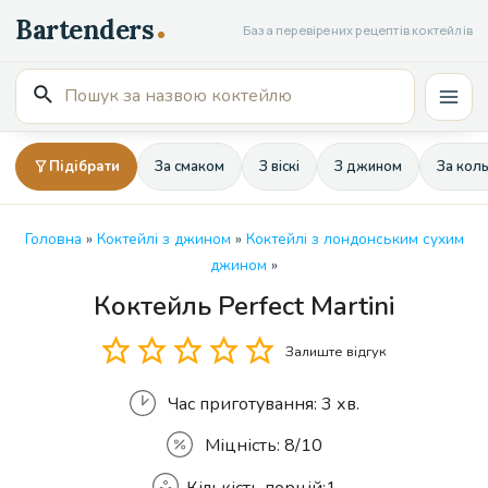
Перейти
База перевірених рецептів коктейлів
до
вмісту
Пошук
Mai
для:
Men
Підібрати
За смаком
З віскі
З джином
За кол
Головна
»
Коктейлі з джином
»
Коктейлі з лондонським сухим
джином
»
Коктейль Perfect Martini
Кількість
Залиште відгук
Час приготування:
3 хв.
Міцність:
8/10