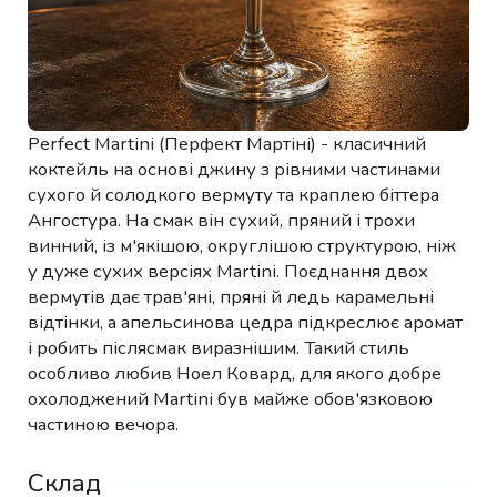
Perfect Martini (Перфект Мартіні) - класичний
коктейль на основі джину з рівними частинами
сухого й солодкого вермуту та краплею біттера
Ангостура. На смак він сухий, пряний і трохи
винний, із м'якішою, округлішою структурою, ніж
у дуже сухих версіях Martini. Поєднання двох
вермутів дає трав'яні, пряні й ледь карамельні
відтінки, а апельсинова цедра підкреслює аромат
і робить післясмак виразнішим. Такий стиль
особливо любив Ноел Ковард, для якого добре
охолоджений Martini був майже обов'язковою
частиною вечора.
Склад