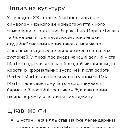
Вплив на культуру
У середині XX століття Martini-стиль став
символом міського вечірнього життя - його
замовляли в готельних барах Нью-Йорка, Чикаго
та Лондона. У голлівудському кіно епохи
студійної системи келих такого типу часто
з'являвся в сценах ділових розмов і світських
зустрічей. У прозі про американські великі міста
Martini подавався як напій людей, які звикли до
коротких, формальних зустрічей після роботи.
Perfect Martini лишився менш гучним за Dry
Martini, але саме тому його часто цінували
бармени й постійні гості, яким був важливий
нюанс вермуту, а не лише сила джину.
Цікаві факти
Вінстон Черчилль став майже легендарним
символом надсухого Martini - настільки, що