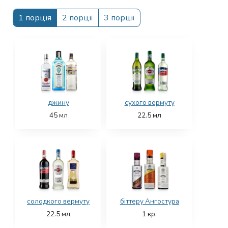
1 порція
2 порції
3 порції
джину
сухого вермуту
45
мл
22.5
мл
солодкого вермуту
біттеру Ангостура
22.5
мл
1
кр.