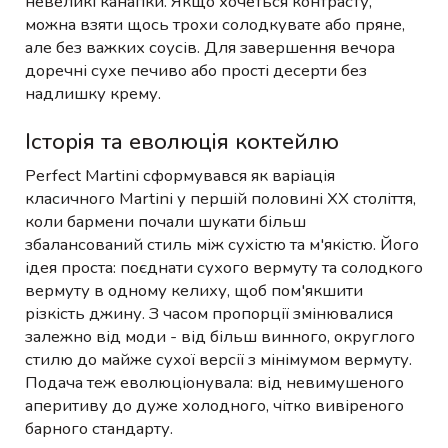
невеликі канапки. Якщо хочеться контрасту,
можна взяти щось трохи солодкувате або пряне,
але без важких соусів. Для завершення вечора
доречні сухе печиво або прості десерти без
надлишку крему.
Історія та еволюція коктейлю
Perfect Martini сформувався як варіація
класичного Martini у першій половині XX століття,
коли бармени почали шукати більш
збалансований стиль між сухістю та м'якістю. Його
ідея проста: поєднати сухого вермуту та солодкого
вермуту в одному келиху, щоб пом'якшити
різкість джину. З часом пропорції змінювалися
залежно від моди - від більш винного, округлого
стилю до майже сухої версії з мінімумом вермуту.
Подача теж еволюціонувала: від невимушеного
аперитиву до дуже холодного, чітко вивіреного
барного стандарту.