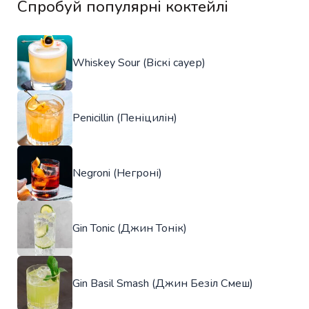
Спробуй популярні коктейлі
Whiskey Sour (Віскі сауер)
Penicillin (Пеніцилін)
Negroni (Негроні)
Gin Tonic (Джин Тонік)
Gin Basil Smash (Джин Безіл Смеш)