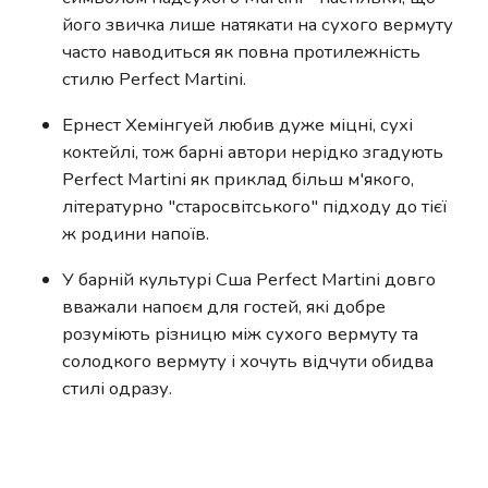
його звичка лише натякати на сухого вермуту
часто наводиться як повна протилежність
стилю Perfect Martini.
Ернест Хемінгуей любив дуже міцні, сухі
коктейлі, тож барні автори нерідко згадують
Perfect Martini як приклад більш м'якого,
літературно "старосвітського" підходу до тієї
ж родини напоїв.
У барній культурі Сша Perfect Martini довго
вважали напоєм для гостей, які добре
розуміють різницю між сухого вермуту та
солодкого вермуту і хочуть відчути обидва
стилі одразу.