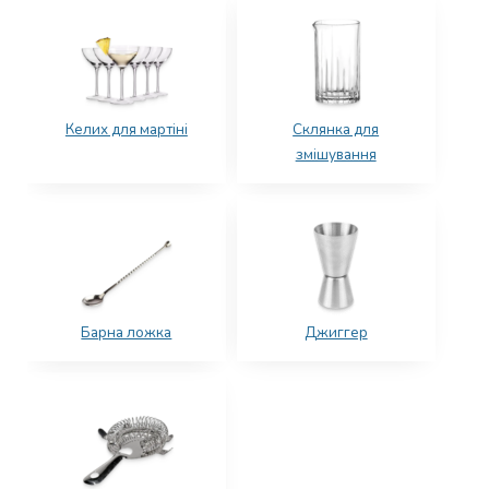
Келих для мартіні
Склянка для
змішування
Барна ложка
Джиггер