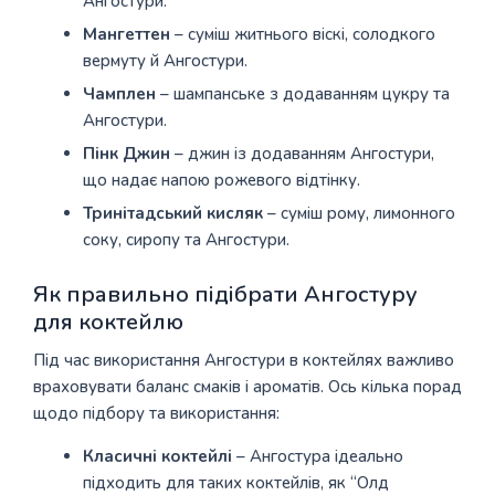
Ангостури.
Мангеттен
– суміш житнього віскі, солодкого
вермуту й Ангостури.
Чамплен
– шампанське з додаванням цукру та
Ангостури.
Пінк Джин
– джин із додаванням Ангостури,
що надає напою рожевого відтінку.
Тринітадський кисляк
– суміш рому, лимонного
соку, сиропу та Ангостури.
Як правильно підібрати Ангостуру
для коктейлю
Під час використання Ангостури в коктейлях важливо
враховувати баланс смаків і ароматів. Ось кілька порад
щодо підбору та використання:
Класичні коктейлі
– Ангостура ідеально
підходить для таких коктейлів, як “Олд