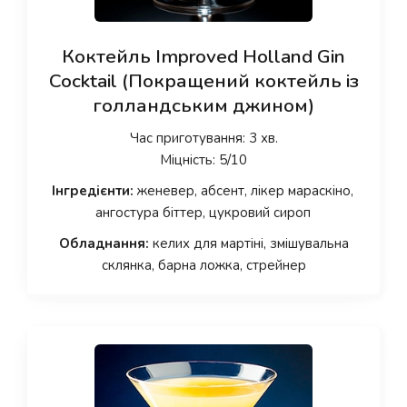
Коктейль Improved Holland Gin
Cocktail (Покращений коктейль із
голландським джином)
Час приготування: 3 хв.
Міцність: 5/10
Інгредієнти:
женевер, абсент, лікер мараскіно,
ангостура біттер, цукровий сироп
Обладнання:
келих для мартіні, змішувальна
склянка, барна ложка, стрейнер