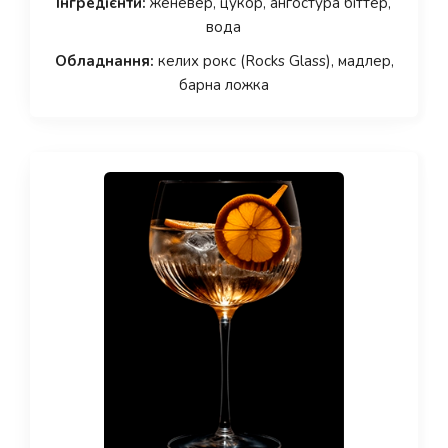
Інгредієнти:
женевер, цукор, ангостура біттер,
вода
Обладнання:
келих рокс (Rocks Glass), мадлер,
барна ложка