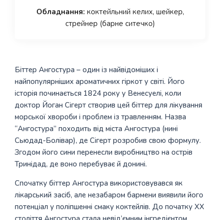
Обладнання:
коктейльний келих, шейкер,
стрейнер (барне ситечко)
Біттер Ангостура – один із найвідоміших і
найпопулярніших ароматичних гіркот у світі. Його
історія починається 1824 року у Венесуелі, коли
доктор Йоган Сігерт створив цей біттер для лікування
морської хвороби і проблем із травленням. Назва
“Ангостура” походить від міста Ангостура (нині
Сьюдад-Болівар), де Сігерт розробив свою формулу.
Згодом його сини перенесли виробництво на острів
Тринідад, де воно перебуває й донині.
Спочатку біттер Ангостура використовувався як
лікарський засіб, але незабаром бармени виявили його
потенціал у поліпшенні смаку коктейлів. До початку XX
століття Ангостура стала невід’ємним інгредієнтом