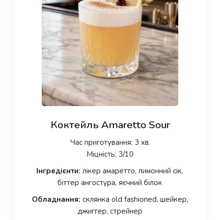
Коктейль Amaretto Sour
Час приготування: 3 хв.
Міцність: 3/10
Інгредієнти:
лікер амаретто, лимонний сік,
біттер ангостура, яєчний білок
Обладнання:
склянка old fashioned, шейкер,
джиггер, стрейнер