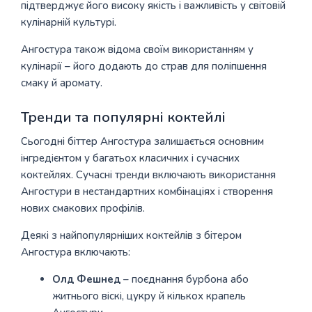
підтверджує його високу якість і важливість у світовій
кулінарній культурі.
Ангостура також відома своїм використанням у
кулінарії – його додають до страв для поліпшення
смаку й аромату.
Тренди та популярні коктейлі
Сьогодні біттер Ангостура залишається основним
інгредієнтом у багатьох класичних і сучасних
коктейлях. Сучасні тренди включають використання
Ангостури в нестандартних комбінаціях і створення
нових смакових профілів.
Деякі з найпопулярніших коктейлів з бітером
Ангостура включають:
Олд Фешнед
– поєднання бурбона або
житнього віскі, цукру й кількох крапель