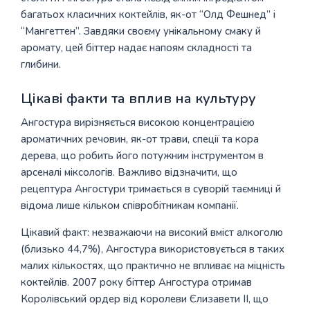
багатьох класичних коктейлів, як-от “Олд Фешнед” і
“Мангеттен”. Завдяки своєму унікальному смаку й
аромату, цей біттер надає напоям складності та
глибини.
Цікаві факти та вплив на культуру
Ангостура вирізняється високою концентрацією
ароматичних речовин, як-от трави, спеції та кора
дерева, що робить його потужним інструментом в
арсеналі міксологів. Важливо відзначити, що
рецептура Ангостури тримається в суворій таємниці й
відома лише кільком співробітникам компанії.
Цікавий факт: незважаючи на високий вміст алкоголю
(близько 44,7%), Ангостура використовується в таких
малих кількостях, що практично не впливає на міцність
коктейлів. 2007 року біттер Ангостура отримав
Королівський ордер від королеви Єлизавети II, що