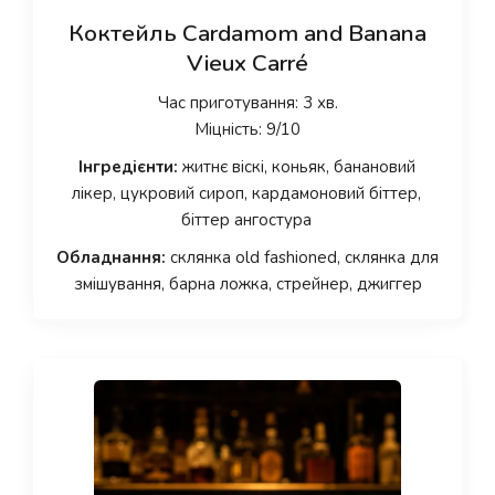
Коктейль Cardamom and Banana
Vieux Carré
Час приготування: 3 хв.
Міцність: 9/10
Інгредієнти:
житнє віскі, коньяк, банановий
лікер, цукровий сироп, кардамоновий біттер,
біттер ангостура
Обладнання:
склянка old fashioned, склянка для
змішування, барна ложка, стрейнер, джиггер