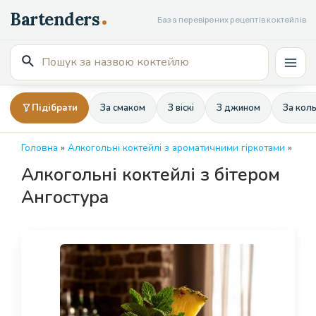
Перейти
База перевірених рецептів коктейлів
до
вмісту
Пошук
Mai
для:
Men
Підібрати
За смаком
З віскі
З джином
За кол
Головна
»
Алкогольні коктейлі з ароматичними гіркотами
»
Алкогольні коктейлі з бітером
Ангостура