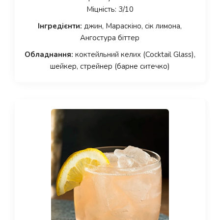
Міцність: 3/10
Інгредієнти:
джин, Мараскіно, сік лимона,
Ангостура біттер
Обладнання:
коктейльний келих (Cocktail Glass),
шейкер, стрейнер (барне ситечко)