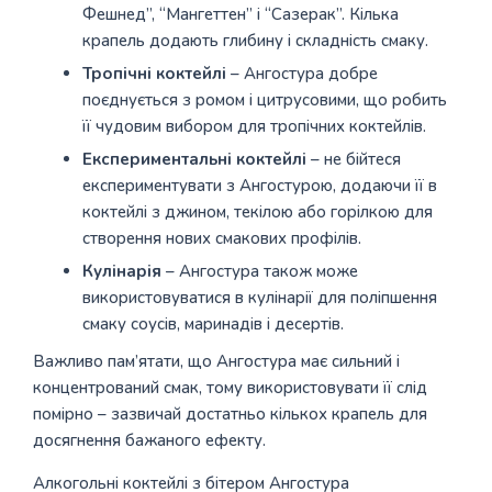
Фешнед”, “Мангеттен” і “Сазерак”. Кілька
крапель додають глибину і складність смаку.
Тропічні коктейлі
– Ангостура добре
поєднується з ромом і цитрусовими, що робить
її чудовим вибором для тропічних коктейлів.
Експериментальні коктейлі
– не бійтеся
експериментувати з Ангостурою, додаючи її в
коктейлі з джином, текілою або горілкою для
створення нових смакових профілів.
Кулінарія
– Ангостура також може
використовуватися в кулінарії для поліпшення
смаку соусів, маринадів і десертів.
Важливо пам’ятати, що Ангостура має сильний і
концентрований смак, тому використовувати її слід
помірно – зазвичай достатньо кількох крапель для
досягнення бажаного ефекту.
Алкогольні коктейлі з бітером Ангостура