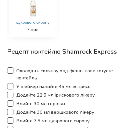
цукрового сиропу
7.5
мл
Рецепт коктейлю Shamrock Express
▢
Охолодіть склянку олд фешн, поки готуєте
коктейль
▢
У шейкер налийте 45 мл еспресо
▢
Додайте 22,5 мл ірискового лікеру
▢
Влийте 30 мл горілки
▢
Додайте 30 мл вершкового лікеру
▢
Влийте 7,5 мл цукрового сиропу
▢