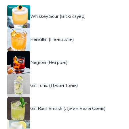
Whiskey Sour (Віскі сауер)
Penicillin (Пеніцилін)
Negroni (Негроні)
Gin Tonic (Джин Тонік)
Gin Basil Smash (Джин Безіл Смеш)