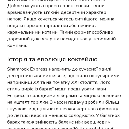
Добре пасують і прості солоні снеки - вони
врівноважують м'який, десертний характер
напою. Якщо хочеться чогось ситнішого, можна
подати горіхові тарталетки або печиво з
карамельними нотами. Такий формат особливо
доречний для вечірніх посиденьок у невеликій
компанії.
Історія та еволюція коктейлю
Shamrock Express належить до сучасної хвилі
десертних кавових міксів, що стали популярними
наприкінці XX та на початку XXI століття. Його
стиль виріс із барної моди поєднувати кави
Еспресо з солодкими лікерами та міцною основою
на кшталт горілки. З часом подачу зробили більш
гнучкою: від щільного післявечернього формату
до легшої версії з меншою солодкістю. У багатьох
барах також змінюють баланс між вершковим
лікером та ірискового лікеру(Butterscotch), щоб