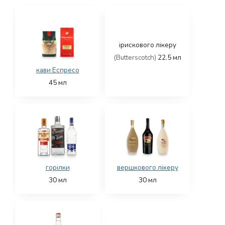
ірискового лікеру
(Butterscotch)
22.5
мл
кави Еспресо
45
мл
горілки
вершкового лікеру
30
мл
30
мл