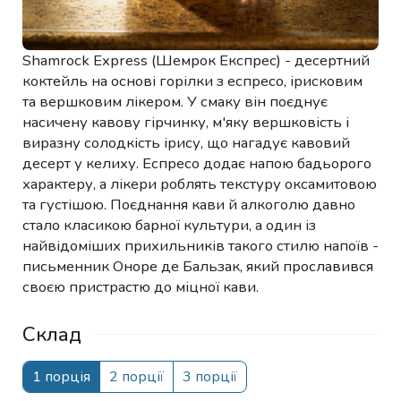
Shamrock Express (Шемрок Експрес) - десертний
коктейль на основі горілки з еспресо, ірисковим
та вершковим лікером. У смаку він поєднує
насичену кавову гірчинку, м'яку вершковість і
виразну солодкість ірису, що нагадує кавовий
десерт у келиху. Еспресо додає напою бадьорого
характеру, а лікери роблять текстуру оксамитовою
та густішою. Поєднання кави й алкоголю давно
стало класикою барної культури, а один із
найвідоміших прихильників такого стилю напоїв -
письменник Оноре де Бальзак, який прославився
своєю пристрастю до міцної кави.
Склад
1 порція
2 порції
3 порції