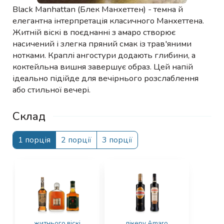
Black Manhattan (Блек Манхеттен) - темна й
елегантна інтерпретація класичного Манхеттена.
Житній віскі в поєднанні з амаро створює
насичений і злегка пряний смак із трав'яними
нотками. Краплі ангостури додають глибини, а
коктейльна вишня завершує образ. Цей напій
ідеально підійде для вечірнього розслаблення
або стильної вечері.
Склад
1 порція
2 порції
3 порції
житнього віскі
лікеру Amaro