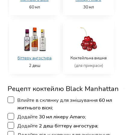
60
мл
30
мл
біттеру ангостура
Коктейльна вишня
2
деш
(для прикраси)
Рецепт коктейлю Black Manhattan
▢
Влийте в склянку для змішування
60 мл
житнього віскі
;
▢
Додайте
30 мл лікеру Amaro
;
▢
Додайте
2 деш біттеру ангостура
;
▢
Додайте лід у склянку для змішування;