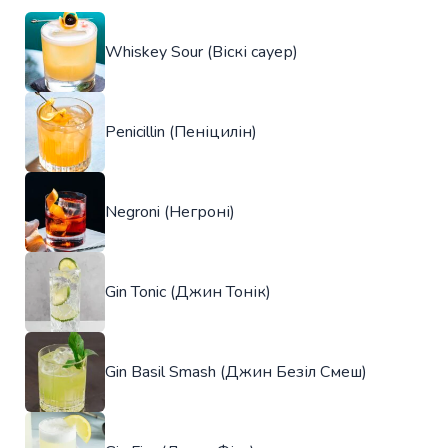
Whiskey Sour (Віскі сауер)
Penicillin (Пеніцилін)
Negroni (Негроні)
Gin Tonic (Джин Тонік)
Gin Basil Smash (Джин Безіл Смеш)