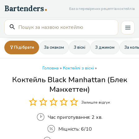
Перейти
База перевірених рецептів коктейлів
до
вмісту
Пошук
Mai
для:
Men
Підібрати
За смаком
З віскі
З джином
За кол
Головна
»
Коктейлі з віскі
»
Коктейль Black Manhattan (Блек
Кількість
Манхеттен)
Залиште відгук
Час приготування:
2 хв.
Міцність:
6/10