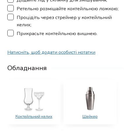
▢
Ретельно розмішайте коктейльною ложкою;
▢
Процідіть через стрейнер у коктейльний
келих;
▢
Прикрасьте коктейльною вишнею.
Натисніть, щоб додати особисті нотатки
Обладнання
Коктейльний келих
Шейкер