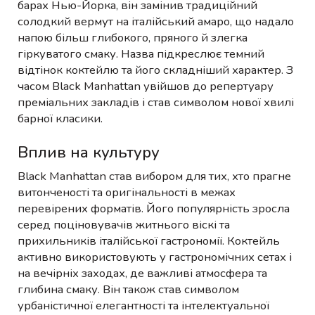
барах Нью-Йорка, він замінив традиційний
солодкий вермут на італійський амаро, що надало
напою більш глибокого, пряного й злегка
гіркуватого смаку. Назва підкреслює темний
відтінок коктейлю та його складніший характер. З
часом Black Manhattan увійшов до репертуару
преміальних закладів і став символом нової хвилі
барної класики.
Вплив на культуру
Black Manhattan став вибором для тих, хто прагне
витонченості та оригінальності в межах
перевірених форматів. Його популярність зросла
серед поціновувачів житнього віскі та
прихильників італійської гастрономії. Коктейль
активно використовують у гастрономічних сетах і
на вечірніх заходах, де важливі атмосфера та
глибина смаку. Він також став символом
урбаністичної елегантності та інтелектуальної