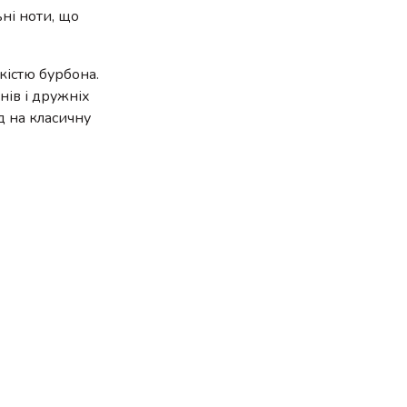
ьні ноти, що
кістю бурбона.
нів і дружніх
д на класичну