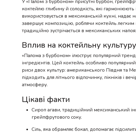
У «Паломі з бурбоном» присутні бурбон, грейпфру
коктейлю глибину й солодкість, які гармоніюють
використовується в мексиканській кухні, надає н
завершує композицію, роблячи коктейль легким і 
традиційно зустрічається в мексиканських напоя
Вплив на коктейльну культур
«Палома з бурбоном» ілюструє популярний тренд
інгредієнтів. Цей коктейль особливо популярний 
риси двох культур: американського Півдня та Мек
підходить для літнього відпочинку, пікніків і веч
атмосферу.
Цікаві факти
Сироп агави, традиційний мексиканський інг
грейпфрутового соку.
Сіль, яка обрамляє бокал, допомагає підсили