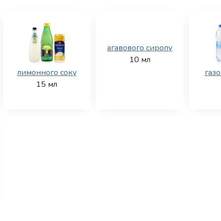
агавового сиропу
10
мл
лимонного соку
газо
15
мл