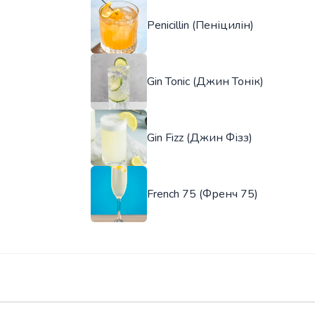
Penicillin (Пеніцилін)
Gin Tonic (Джин Тонік)
Gin Fizz (Джин Фізз)
French 75 (Френч 75)