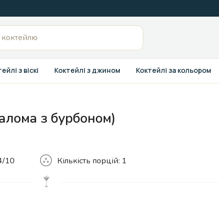
ейлі з віскі
Коктейлі з джином
Коктейлі за кольором
алома з бурбоном)
Кількість
4/10
Кількість порцій:
1