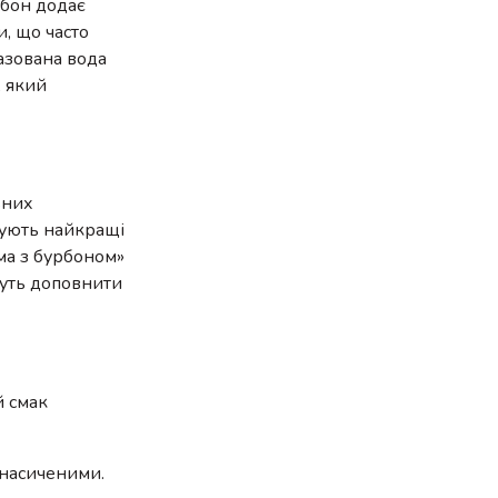
рбон додає
, що часто
Газована вода
, який
ьних
днують найкращі
ма з бурбоном»
ожуть доповнити
й смак
 насиченими.