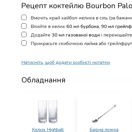
Рецепт коктейлю Bourbon Pal
▢
Вмочіть край хайбол-келиха в сіль (за бажанн
▢
Влийте в келих
60 мл бурбона
,
90 мл грейпф
▢
Додайте
30 мл газованої води
і перемішайте
▢
Прикрасьте скибочкою лайма або грейпфрут
Натисніть, щоб додати особисті нотатки
Обладнання
Келих Highball
Барна ложка