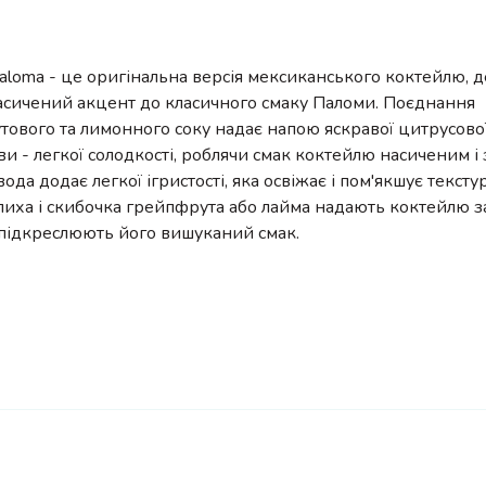
aloma - це оригінальна версія мексиканського коктейлю, 
асичений акцент до класичного смаку Паломи. Поєднання
ового та лимонного соку надає напою яскравої цитрусової
ви - легкої солодкості, роблячи смак коктейлю насиченим і
ода додає легкої ігристості, яка освіжає і пом'якшує текстур
лиха і скибочка грейпфрута або лайма надають коктейлю 
 підкреслюють його вишуканий смак.