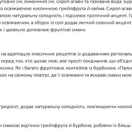
товий сік, лимонний сік, сироп агави та газована вода. Бу
 із освіжаючою кислинкою грейпфрута й лайма. Сироп агави
апою натуральну солодкість і підсилює тропічний акцент. 
освіжаючим, а обідок із солі додає легкий солоний акцент
х і ідеально доповнює фруктові смаки.
у
 на адаптацію класичних рецептів із додаванням регіонал
серед тих, хто шукає нові, але прості поєднання, що об’є
сики. Як і багато фруктових коктейлів із бурбоном, «Пало
ірок на свіжому повітрі, де її освіжаючі та яскраві смаки м
редієнт, додає натуральну солодкість, пом’якшуючи кисли
ти смакові відтінки грейпфрута й бурбона, роблячи їх більш