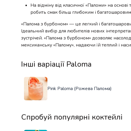
На відміну від класичної «Паломи» на основі 
робить смак більш глибоким і багатошаровим
«Палома з бурбоном» — це легкий і багатошаровий
Ідеальний вибір для любителів нових інтерпретац
зустрічей. «Палома з бурбоном» дозволяє насоло
мексиканську «Палому», надаючи їй теплий і на
Інші варіації Paloma
Pink Paloma (Рожева Палома)
Спробуй популярні коктейлі