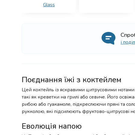
Glass
Спро
і под
Поєднання їжі з коктейлем
Цей коктейль із яскравими цитрусовими нотами 
такі як креветки на грилі або севиче. Його осві
рибою або гуакамоле, підкреслюючи пряні та соло
рукколою, які підсилюють фруктово-цитрусові н
Еволюція напою