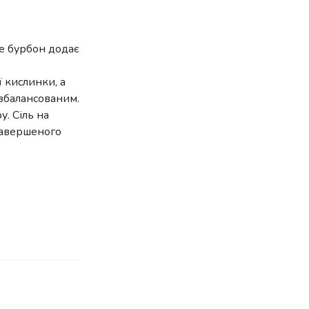
де бурбон додає
 кислинки, а
 збалансованим.
у. Сіль на
завершеного