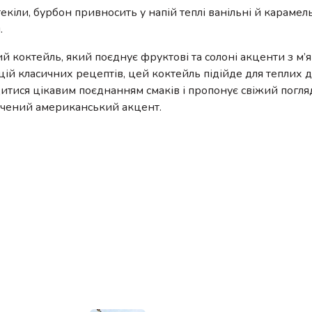
текіли, бурбон привносить у напій теплі ванільні й карамел
.
 коктейль, який поєднує фруктові та солоні акценти з м’я
ій класичних рецептів, цей коктейль підійде для теплих д
дитися цікавим поєднанням смаків і пропонує свіжий погля
сичений американський акцент.