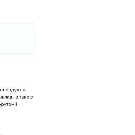
епродуктів,
лад, із тако з
фрутом і