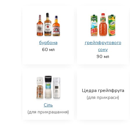
бурбона
грейпфрутового
60
мл
соку
90
мл
Цедра грейпфрута
(для прикраси)
Сіль
(для прикрашання)