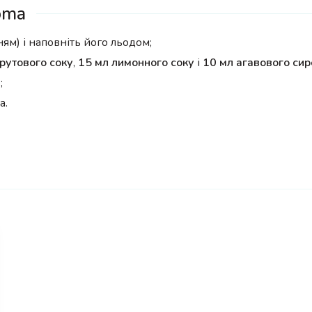
oma
ям) і наповніть його льодом;
рутового соку
,
15 мл лимонного соку
і
10 мл агавового си
;
а.