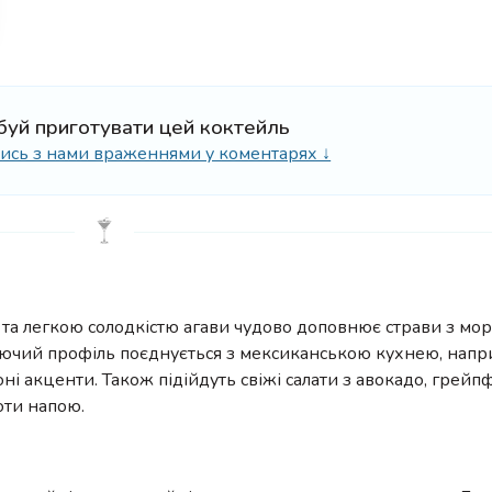
буй приготувати цей коктейль
ілись з нами враженнями у коментарях ↓
та легкою солодкістю агави чудово доповнює страви з мор
жаючий профіль поєднується з мексиканською кухнею, наприк
ні акценти. Також підійдуть свіжі салати з авокадо, грейп
оти напою.