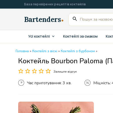
Перейти
База перевірених рецептів коктейлів
до
вмісту
Пошук
для:
Усі коктейлі
Коктейлі за смаком
Кокт
Головна
»
Коктейлі з віскі
»
Коктейлі з бурбоном
»
Коктейль Bourbon Paloma (П
Залиште відгук
Час приготування:
3 хв.
Міцність: