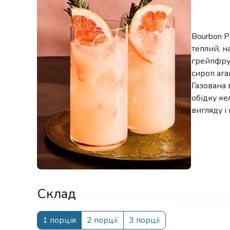
Bourbon P
теплий, н
грейпфрут
сироп ага
Газована в
обідку ке
вигляду і
Склад
1 порція
2 порції
3 порції