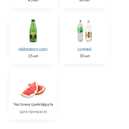
45
мл
60
мл
лаймового соку
содової
15
мл
30
мл
Часточка грейпфрута
(для прикраси)