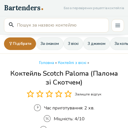
Перейти
База перевірених рецептів коктейлів
до
вмісту
Пошук
Mai
для:
Men
Підібрати
За смаком
З віскі
З джином
За кол
Головна
»
Коктейлі з віскі
»
Коктейль Scotch Paloma (Палома
Кількість
зі Скотчем)
Залиште відгук
Час приготування:
2 хв.
Міцність:
4/10