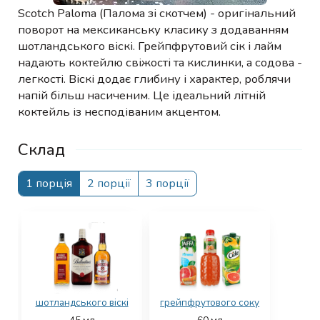
Scotch Paloma (Палома зі скотчем) - оригінальний
поворот на мексиканську класику з додаванням
шотландського віскі. Грейпфрутовий сік і лайм
надають коктейлю свіжості та кислинки, а содова -
легкості. Віскі додає глибину і характер, роблячи
напій більш насиченим. Це ідеальний літній
коктейль із несподіваним акцентом.
Склад
1 порція
2 порції
3 порції
шотландського віскі
грейпфрутового соку