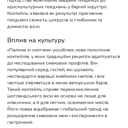
підхід став можливим завдяки тенденції до
кроскультурних поєднань у барній індустрії.
Коктейль з’явився як результат прагнення
поєднати свіжість цитрусів із глибиною та
димністю віскі.
Вплив на культуру
«Палома зі скотчем» уособлює нове покоління
коктейлів, у яких традиційні рецепти адаптуються
до несподіваних смакових профілів. Він
популярний серед гостей, які шукають
нестандартні варіації знайомих напоїв, і все
частіше з’являється в меню авторських барів.
Такий коктейль сприяє переосмисленню
шотландського віскі як основи не лише для
класичних, а й для легких, освіжаючих міксів.
Його поява відображає глобальний тренд на
розширення смакових меж і експерименти в
гастрономії.