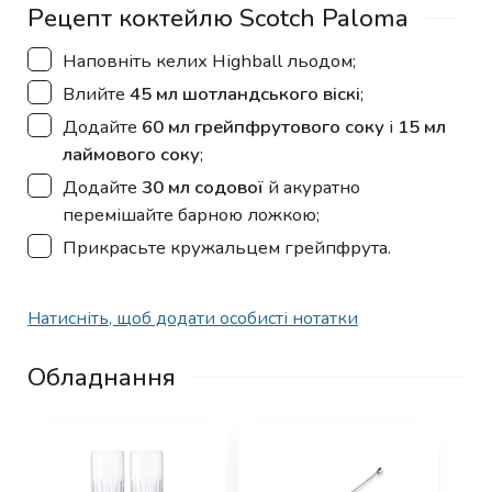
Рецепт коктейлю Scotch Paloma
▢
Наповніть келих Highball льодом;
▢
Влийте
45 мл шотландського віскі
;
▢
Додайте
60 мл грейпфрутового соку
і
15 мл
лаймового соку
;
▢
Додайте
30 мл содової
й акуратно
перемішайте барною ложкою;
▢
Прикрасьте кружальцем грейпфрута.
Натисніть, щоб додати особисті нотатки
Обладнання