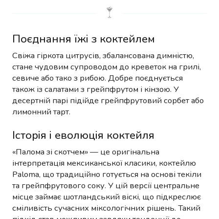
Поєднання їжі з коктейлем
Свіжа гіркота цитрусів, збалансована димністю,
стане чудовим супроводом до креветок на грилі,
севиче або тако з рибою. Добре поєднується
також із салатами з грейпфрутом і кінзою. У
десертній парі підійде грейпфрутовий сорбет або
лимонний тарт.
Історія і еволюція коктейля
«Палома зі скотчем» — це оригінальна
інтерпретація мексиканської класики, коктейлю
Paloma, що традиційно готується на основі текіли
та грейпфрутового соку. У цій версії центральне
місце займає шотландський віскі, що підкреслює
сміливість сучасних міксологічних рішень. Такий