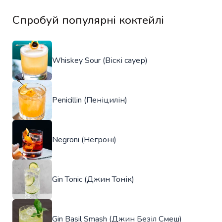
Спробуй популярні коктейлі
Whiskey Sour (Віскі сауер)
Penicillin (Пеніцилін)
Negroni (Негроні)
Gin Tonic (Джин Тонік)
Gin Basil Smash (Джин Безіл Смеш)