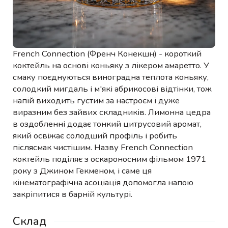
French Connection (Френч Конекшн) - короткий
коктейль на основі коньяку з лікером амаретто. У
смаку поєднуються виноградна теплота коньяку,
солодкий мигдаль і м'які абрикосові відтінки, тож
напій виходить густим за настроєм і дуже
виразним без зайвих складників. Лимонна цедра
в оздобленні додає тонкий цитрусовий аромат,
який освіжає солодший профіль і робить
післясмак чистішим. Назву French Connection
коктейль поділяє з оскароносним фільмом 1971
року з Джином Гекменом, і саме ця
кінематографічна асоціація допомогла напою
закріпитися в барній культурі.
Склад