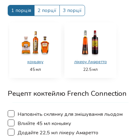
1 порція
2 порції
3 порції
коньяку
лікеру Амаретто
45
мл
22.5
мл
Рецепт коктейлю French Connection
▢
Наповніть склянку для змішування льодом
▢
Влийте 45 мл коньяку
▢
Додайте 22,5 мл лікеру Амаретто