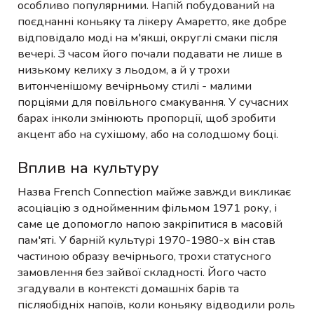
особливо популярними. Напій побудований на
поєднанні коньяку та лікеру Амаретто, яке добре
відповідало моді на м'якші, округлі смаки після
вечері. З часом його почали подавати не лише в
низькому келиху з льодом, а й у трохи
витонченішому вечірньому стилі - малими
порціями для повільного смакування. У сучасних
барах інколи змінюють пропорції, щоб зробити
акцент або на сухішому, або на солодшому боці.
Вплив на культуру
Назва French Connection майже завжди викликає
асоціацію з однойменним фільмом 1971 року, і
саме це допомогло напою закріпитися в масовій
пам'яті. У барній культурі 1970-1980-х він став
частиною образу вечірнього, трохи статусного
замовлення без зайвої складності. Його часто
згадували в контексті домашніх барів та
післяобідніх напоїв, коли коньяку відводили роль