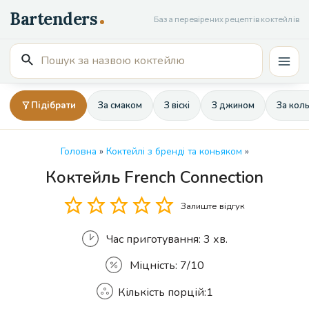
Перейти
База перевірених рецептів коктейлів
до
вмісту
Пошук
Mai
для:
Men
Підібрати
За смаком
З віскі
З джином
За кол
Головна
»
Коктейлі з бренді та коньяком
»
Коктейль French Connection
Кількість
Залиште відгук
Час приготування:
3 хв.
Міцність:
7/10
Кількість порцій:
1