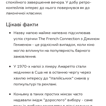
спокійного завершення вечора. У добу ретро-
коктейлів інтерес до нього повернувся як до
лаконічної класики.
Цікаві факти
Назву напою майже напевно підсилював
успіх стрічки The French Connection з Джином
Гекменом - це рідкісний випадок, коли кіно
могло вплинути на популярність барного
замовлення.
У 1970-х напої з лікеру Амаретто стали
модними в Сша не в останню чергу через
хвилю інтересу до "італійських" смаків у
попкультурі та рекламі.
Коньяку в таких простих міксах часто
надавали імідж "дорослого" вибору - саме
тому їх любили замовляти в пізні години в