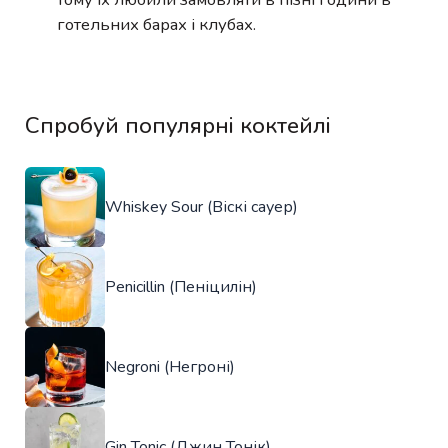
готельних барах і клубах.
Спробуй популярні коктейлі
Whiskey Sour (Віскі сауер)
Penicillin (Пеніцилін)
Negroni (Негроні)
Gin Tonic (Джин Тонік)