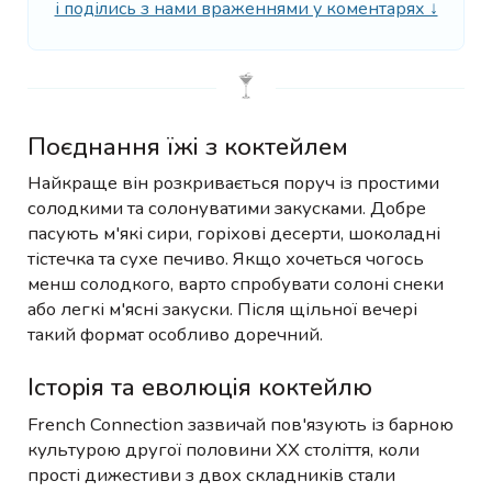
і поділись з нами враженнями у коментарях ↓
Поєднання їжі з коктейлем
Найкраще він розкривається поруч із простими
солодкими та солонуватими закусками. Добре
пасують м'які сири, горіхові десерти, шоколадні
тістечка та сухе печиво. Якщо хочеться чогось
менш солодкого, варто спробувати солоні снеки
або легкі м'ясні закуски. Після щільної вечері
такий формат особливо доречний.
Історія та еволюція коктейлю
French Connection зазвичай пов'язують із барною
культурою другої половини XX століття, коли
прості дижестиви з двох складників стали