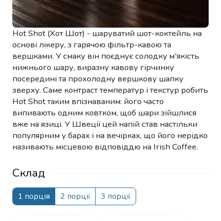
Hot Shot (Хот Шот) - шаруватий шот-коктейль на
основі лікеру, з гарячою фільтр-кавою та
вершками. У смаку він поєднує солодку м'якість
нижнього шару, виразну кавову гірчинку
посередині та прохолодну вершкову шапку
зверху. Саме контраст температур і текстур робить
Hot Shot таким впізнаваним: його часто
випивають одним ковтком, щоб шари зійшлися
вже на язиці. У Швеції цей напій став настільки
популярним у барах і на вечірках, що його нерідко
називають місцевою відповіддю на Irish Coffee.
Склад
1 порція
2 порції
3 порції