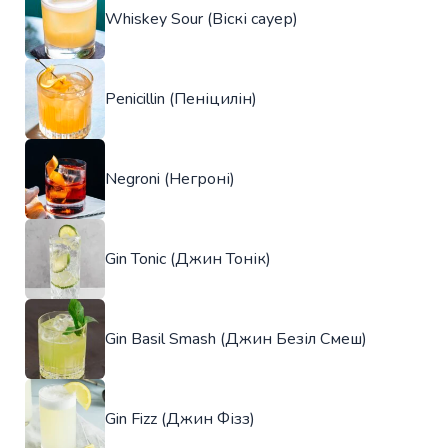
Whiskey Sour (Віскі сауер)
Penicillin (Пеніцилін)
Negroni (Негроні)
Gin Tonic (Джин Тонік)
Gin Basil Smash (Джин Безіл Смеш)
Gin Fizz (Джин Фізз)