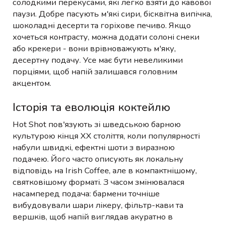
солодкими перекусами, які легко взяти до кавової
паузи. Добре пасують м'які сири, бісквітна випічка,
шоколадні десерти та горіхове печиво. Якщо
хочеться контрасту, можна додати солоні снеки
або крекери - вони врівноважують м'яку,
десертну подачу. Усе має бути невеликими
порціями, щоб напій залишався головним
акцентом.
Історія та еволюція коктейлю
Hot Shot пов'язують зі шведською барною
культурою кінця XX століття, коли популярності
набули швидкі, ефектні шоти з виразною
подачею. Його часто описують як локальну
відповідь на Irish Coffee, але в компактнішому,
святковішому форматі. З часом змінювалася
насамперед подача: бармени точніше
вибудовували шари лікеру, фільтр-кави та
вершків, щоб напій виглядав акуратно в