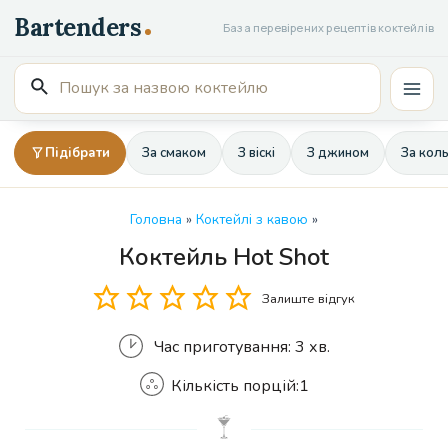
Перейти
База перевірених рецептів коктейлів
до
вмісту
Пошук
Mai
для:
Men
Підібрати
За смаком
З віскі
З джином
За кол
Головна
»
Коктейлі з кавою
»
Коктейль Hot Shot
Кількість
Залиште відгук
Час приготування:
3 хв.
Кількість порцій:
1