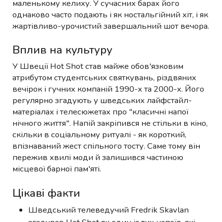
маленькому келиху. У сучасних барах його
однаково часто подають і як ностальгійний хіт, і як
жартівливо-урочистий завершальний шот вечора.
Вплив на культуру
У Швеції Hot Shot став майже обов'язковим
атрибутом студентських святкувань, різдвяних
вечірок і гучних компаній 1990-х та 2000-х. Його
регулярно згадують у шведських лайфстайл-
матеріалах і телесюжетах про "класичні напої
нічного життя". Напій закріпився не стільки в кіно,
скільки в соціальному ритуалі - як короткий,
впізнаваний жест спільного тосту. Саме тому він
пережив хвилі моди й залишився частиною
місцевої барної пам'яті.
Цікаві факти
Шведський телеведучий Fredrik Skavlan