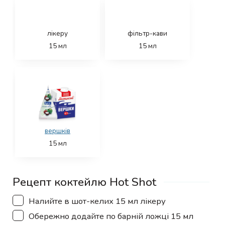
лікеру
фільтр-кави
15
мл
15
мл
вершків
15
мл
Рецепт коктейлю Hot Shot
▢
Налийте в шот-келих 15 мл лікеру
▢
Обережно додайте по барній ложці 15 мл