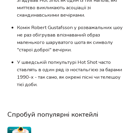
згадував Hot Shot як один із тих напоїв, які
миттєво викликають асоціації зі
скандинавськими вечірками.
Комік Robert Gustafsson у розважальних шоу
не раз обігрував впізнаваний образ
маленького шаруватого шота як символу
"старої доброї" вечірки.
У шведській попкультурі Hot Shot часто
ставлять в один ряд із ностальгією за барами
1990-х - так само, як окремі пісні чи телешоу
тієї доби.
Спробуй популярні коктейлі