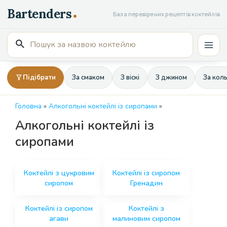
Перейти
База перевірених рецептів коктейлів
до
вмісту
Пошук
Mai
для:
Men
Підібрати
За смаком
З віскі
З джином
За кол
Головна
»
Алкогольні коктейлі із сиропами
»
Алкогольні коктейлі із
сиропами
Коктейлі з цукровим
Коктейлі із сиропом
сиропом
Гренадин
Коктейлі із сиропом
Коктейлі з
агави
малиновим сиропом