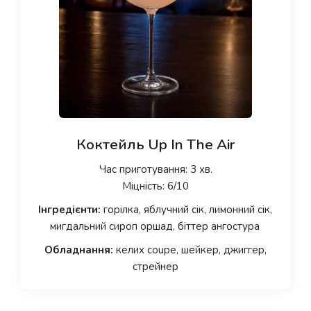
Коктейль Up In The Air
Час приготування: 3 хв.
Міцність: 6/10
Інгредієнти:
горілка, яблучний сік, лимонний сік,
мигдальний сироп оршад, біттер ангостура
Обладнання:
келих coupe, шейкер, джиггер,
стрейнер