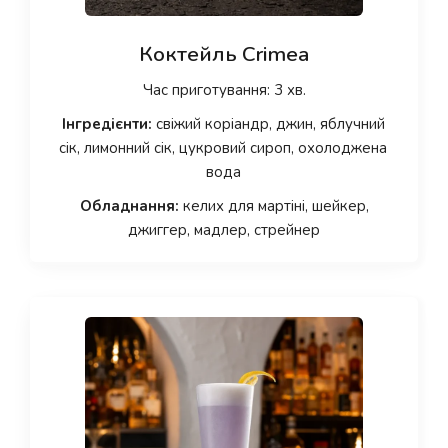
Коктейль Crimea
Час приготування: 3 хв.
Інгредієнти:
свіжий коріандр, джин, яблучний
сік, лимонний сік, цукровий сироп, охолоджена
вода
Обладнання:
келих для мартіні, шейкер,
джиггер, мадлер, стрейнер