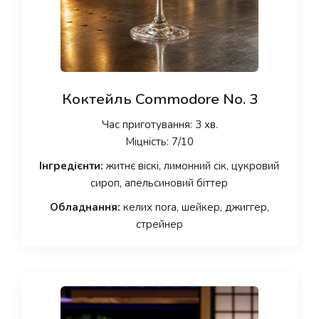
Коктейль Commodore No. 3
Час приготування: 3 хв.
Міцність: 7/10
Інгредієнти:
житнє віскі, лимонний сік, цукровий
сироп, апельсиновий біттер
Обладнання:
келих nora, шейкер, джиггер,
стрейнер