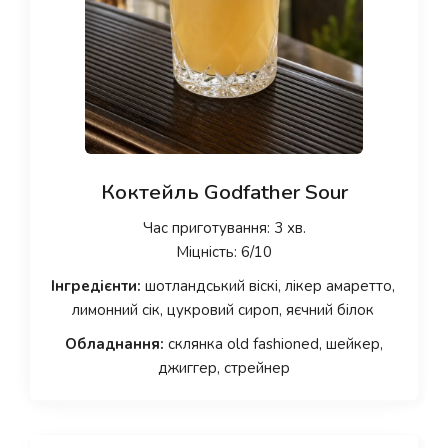
Коктейль Godfather Sour
Час приготування: 3 хв.
Міцність: 6/10
Інгредієнти:
шотландський віскі, лікер амаретто,
лимонний сік, цукровий сироп, яєчний білок
Обладнання:
склянка old fashioned, шейкер,
джиггер, стрейнер