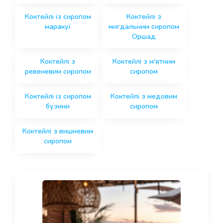
Коктейлі із сиропом
Коктейлі з
маракуї
мигдальним сиропом
Оршад
Коктейлі з
Коктейлі з м'ятним
ревеневим сиропом
сиропом
Коктейлі із сиропом
Коктейлі з медовим
бузини
сиропом
Коктейлі з вишневим
сиропом
Page
Page
Page
Page
Page