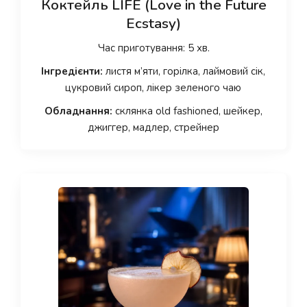
Коктейль LIFE (Love in the Future
Ecstasy)
Час приготування: 5 хв.
Інгредієнти:
листя м’яти, горілка, лаймовий сік,
цукровий сироп, лікер зеленого чаю
Обладнання:
склянка old fashioned, шейкер,
джиггер, мадлер, стрейнер