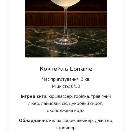
Коктейль Lorraine
Час приготування: 3 хв.
Міцність: 8/10
Інгредієнти:
кіршвассер, горілка, трав’яний
лікер, лаймовий сік, цукровий сироп,
охолоджена вода
Обладнання:
келих coupe, шейкер, джиггер,
стрейнер