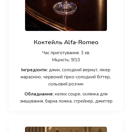
Коктейль Alfa-Romeo
Час приготування: 3 хв.
Міцність: 9/10
Інгредієнти:
джин, солодкий вермут, лікер
мараскіно, червоний гірко-солодкий біттер,
сольовий розчин
Обладнання:
келих coupe, склянка для
змішування, барна ложка, стрейнер, джиггер