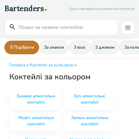
Перейти
База перевірених рецептів коктейлів
до
вмісту
Пошук
Mai
для:
Men
Підібрати
За смаком
З віскі
З джином
За кол
Головна
»
Коктейлі за кольором
»
Коктейлі за кольором
Бежеві алкогольні
Білі алкогольні
коктейлі
коктейлі
Жовті алкогольні
Зелені алкогольні
коктейлі
коктейлі