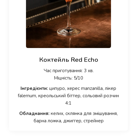
Коктейль Red Echo
Час приготування: 3 хв.
Міцність: 5/10
Інгредієнти:
ципуро, херес manzanilla, лікер
falernum, креольський біттер, сольовий розчин
4:1
Обладнання:
келих, склянка для змішування,
барна ложка, джиггер, стрейнер