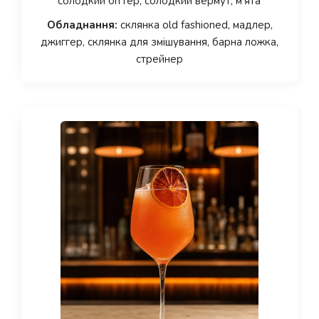
солодкий біттер, солодкий вермут, м’ята
Обладнання:
склянка old fashioned, мадлер,
джиггер, склянка для змішування, барна ложка,
стрейнер