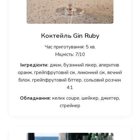
Коктейль Gin Ruby
Час приготування: 5 хв.
Міцність: 7/10
Інгредієнти:
джин, бузинний лікер, аперитив
оранж, грейпфрутовий сік, лимонний сік, яєчний
білок, грейпфрутовий біттер, сольовий розчин
4:1
Обладнання:
келих coupe, шейкер, джиггер,
стрейнер