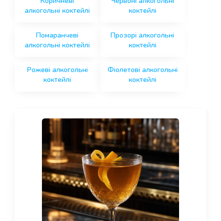
Коричневі
Червоні алкогольні
алкогольні коктейлі
коктейлі
Помаранчеві
Прозорі алкогольні
алкогольні коктейлі
коктейлі
Рожеві алкогольні
Фіолетові алкогольні
коктейлі
коктейлі
Page
Page
Page
Page
Page