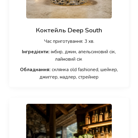
Коктейль Deep South
Час приготування: 3 хв.
Інгредієнти:
імбир, джин, апельсиновий сік,
лаймовий сік
Обладнання:
склянка old fashioned, шейкер,
джиггер, мадлер, стрейнер