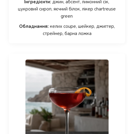
Інгредієнти:
джин, абсент, лимонний сік,
цукровий сироп, яєчний білок, лікер chartreuse
green
Обладнання:
келих coupe, шейкер, джиггер,
стрейнер, барна ложка