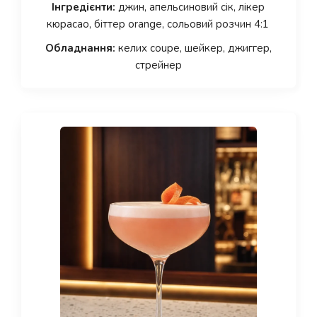
Інгредієнти:
джин, апельсиновий сік, лікер
кюрасао, біттер orange, сольовий розчин 4:1
Обладнання:
келих coupe, шейкер, джиггер,
стрейнер