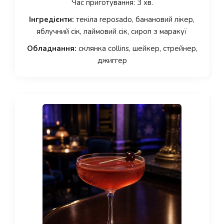
Час приготування: 3 хв.
Інгредієнти:
текіла reposado, банановий лікер,
яблучний сік, лаймовий сік, сироп з маракуї
Обладнання:
склянка collins, шейкер, стрейнер,
джиггер