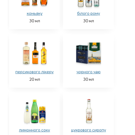
коньяку
білого рому
30
мл
30
мл
персикового лікеру
чорного чаю
20
мл
30
мл
лимонного соку
цукрового сиропу