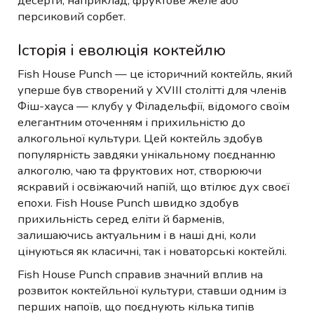
десерти, наприклад, фруктове желе або
персиковий сорбет.
Історія і еволюція коктейлю
Fish House Punch — це історичний коктейль, який
уперше був створений у XVIII столітті для членів
Фіш-хауса — клубу у Філадельфії, відомого своїм
елегантним оточенням і прихильністю до
алкогольної культури. Цей коктейль здобув
популярність завдяки унікальному поєднанню
алкоголю, чаю та фруктових нот, створюючи
яскравий і освіжаючий напій, що втілює дух своєї
епохи. Fish House Punch швидко здобув
прихильність серед еліти й барменів,
залишаючись актуальним і в наші дні, коли
цінуються як класичні, так і новаторські коктейлі.
Fish House Punch справив значний вплив на
розвиток коктейльної культури, ставши одним із
перших напоїв, що поєднують кілька типів