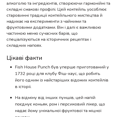
алкоголю та інгредієнтів, створюючи гармонійні та
складні смакові профілі. Цей коктейль уособлює
старовинні традиції коктейльного мистецтва й
надихає на експерименти з чайними та
фруктовими додатками. Він і далі є важливою
частиною меню сучасних барів, що
спеціалізуються на історичних рецептах і
складних напоях.
Цікаві факти
Fish House Punch був уперше приготований у
1732 році для клубу Фіш-хаус, що робить
його одним із найстаріших відомих коктейлів
в історії.
На відміну від інших пуншів, цей напій
поєднує коньяк, ром і персиковий лікер, що
надає йому унікальної фруктової та міцної