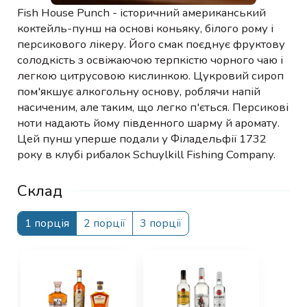
Fish House Punch - історичний американський
коктейль-пунш на основі коньяку, білого рому і
персикового лікеру. Його смак поєднує фруктову
солодкість з освіжаючою терпкістю чорного чаю і
легкою цитрусовою кислинкою. Цукровий сироп
пом'якшує алкогольну основу, роблячи напій
насиченим, але таким, що легко п'ється. Персикові
ноти надають йому південного шарму й аромату.
Цей пунш уперше подали у Філадельфії 1732
року в клубі рибалок Schuylkill Fishing Company.
Склад
1 порція
2 порції
3 порції