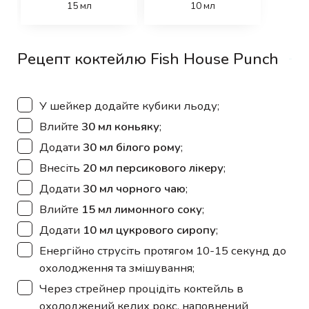
15
мл
10
мл
Рецепт коктейлю Fish House Punch
▢
У шейкер додайте кубики льоду;
▢
Влийте
30 мл коньяку
;
▢
Додати
30 мл білого рому
;
▢
Внесіть
20 мл персикового лікеру
;
▢
Додати
30 мл чорного чаю
;
▢
Влийте
15 мл лимонного соку
;
▢
Додати
10 мл цукрового сиропу
;
▢
Енергійно струсіть протягом 10-15 секунд до
охолодження та змішування;
▢
Через стрейнер процідіть коктейль в
охолоджений келих рокс, наповнений