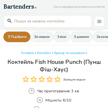
Перейти
База перевірених рецептів коктейлів
до
вмісту
Пошук
Mai
для:
Men
Підібрати
За смаком
З віскі
З джином
За кол
Головна
»
Коктейлі з бренді та коньяком
»
Коктейль Fish House Punch (Пунш
Кількість
Фіш-Хаус)
Залиште відгук
Час приготування:
3 хв.
Міцність:
6/10