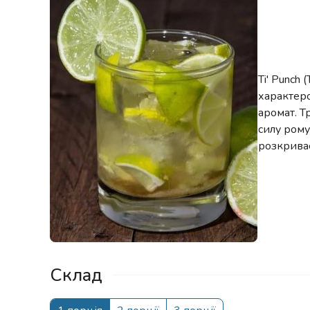
Ti' Punch
характеро
аромат. Т
силу рому
розкрива
Склад