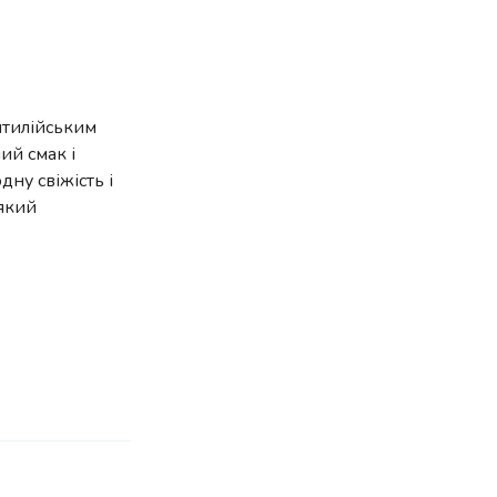
антилійським
ий смак і
ну свіжість і
 який