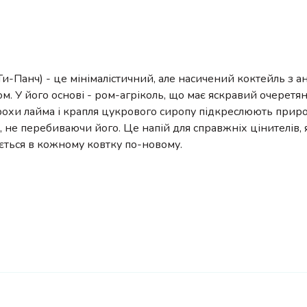
 (Ти-Панч) - це мінімалістичний, але насичений коктейль з 
м. У його основі - ром-агріколь, що має яскравий очеретян
рохи лайма і крапля цукрового сиропу підкреслюють природ
, не перебиваючи його. Це напій для справжніх цінителів,
ється в кожному ковтку по-новому.