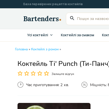
Перейти
База перевірених рецептів коктейлів
до
вмісту
Пошук
для:
Усі коктейлі
Коктейлі за смаком
Кокт
Головна
»
Коктейлі з ромом
»
Коктейль Ti' Punch (Ти-Панч
Залиште відгук
Час приготування:
2 хв.
Міцність: