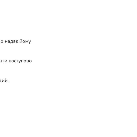
 що надає йому
єнти поступово
щий.