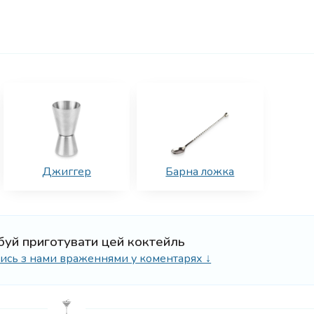
Джиггер
Барна ложка
буй приготувати цей коктейль
ілись з нами враженнями у коментарях ↓