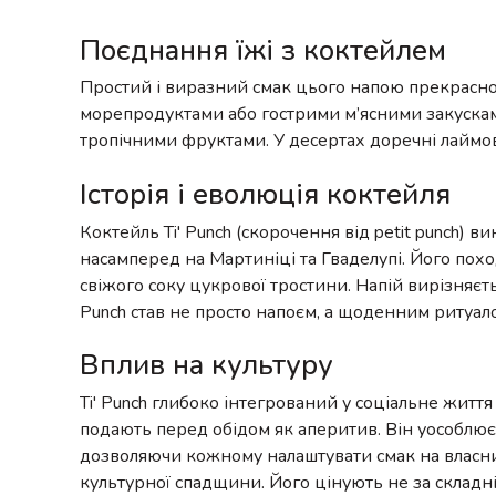
Поєднання їжі з коктейлем
Простий і виразний смак цього напою прекрасно
морепродуктами або гострими м’ясними закускам
тропічними фруктами. У десертах доречні лаймов
Історія і еволюція коктейля
Коктейль Ti' Punch (скорочення від petit punch)
насамперед на Мартиніці та Гваделупі. Його пох
свіжого соку цукрової тростини. Напій вирізняєтьс
Punch став не просто напоєм, а щоденним ритуал
Вплив на культуру
Ti' Punch глибоко інтегрований у соціальне житт
подають перед обідом як аперитив. Він уособлює 
дозволяючи кожному налаштувати смак на власни
культурної спадщини. Його цінують не за складніс