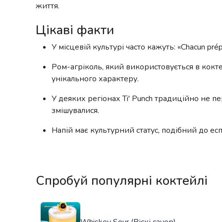
життя.
Цікаві факти
У місцевій культурі часто кажуть: «Chacun prép
Ром-агріколь, який використовується в коктей
унікального характеру.
У деяких регіонах Ti' Punch традиційно не п
змішувалися.
Напій має культурний статус, подібний до есп
Спробуй популярні коктейлі
Whiskey Sour (Віскі сауер)