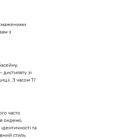
і смаженими
вам з
басейну,
 дистиляту зі
ції. З часом Ti'
ого часто
я окремо,
ідентичності та
івний стиль