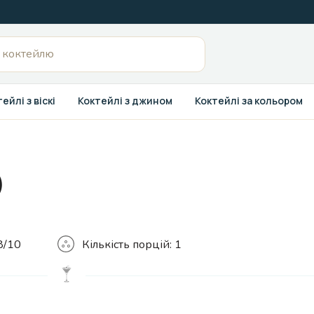
ейлі з віскі
Коктейлі з джином
Коктейлі за кольором
)
Кількість
8/10
Кількість порцій:
1