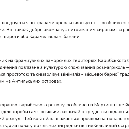
 поєднується зі стравами креольської кухні — особливо з
и. Він також добре акомпанує витриманим сировам і стра
і пироги або карамелізовані банани.
 виник на французьких заморських територіях Карибського 
одження пов’язане з культурою споживання ром-агріколь —
я простотою та символізує мінімалізм місцевої барної тради
ом на Антильських островах.
я франко-карибського регіону, особливо на Мартиніці, де й
ідею «зроби сам», оскільки зазвичай інгредієнти подаютьс
й розсуд. Цей коктейль вважається проявом національної 
ть, а за повагу до якісних інгредієнтів і неквапливий остр