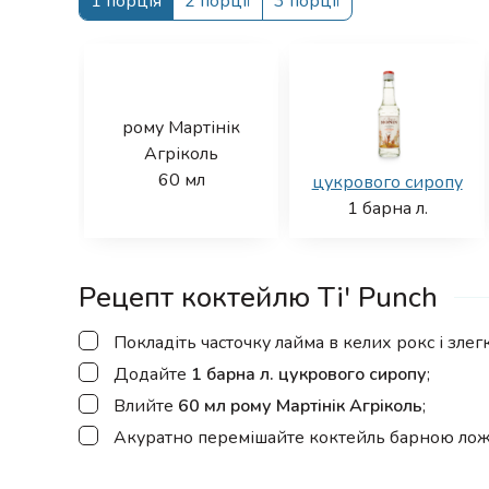
1 порція
2 порції
3 порції
рому Мартінік
Агріколь
60
мл
цукрового сиропу
1
барна л.
Рецепт коктейлю Ti' Punch
▢
Покладіть часточку лайма в келих рокс і злегка
▢
Додайте
1 барна л. цукрового сиропу
;
▢
Влийте
60 мл рому Мартінік Агріколь
;
▢
Акуратно перемішайте коктейль барною ложк