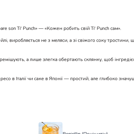
are son Ti' Punch» — «Кожен робить свій Ti' Punch сам».
лі, виробляється не з меляси, а зі свіжого соку тростини,
еремішують, а лише злегка обертають склянку, щоб інгреді
ресо в Італії чи саке в Японії — простий, але глибоко значу
Penicillin (Пеніцилін)