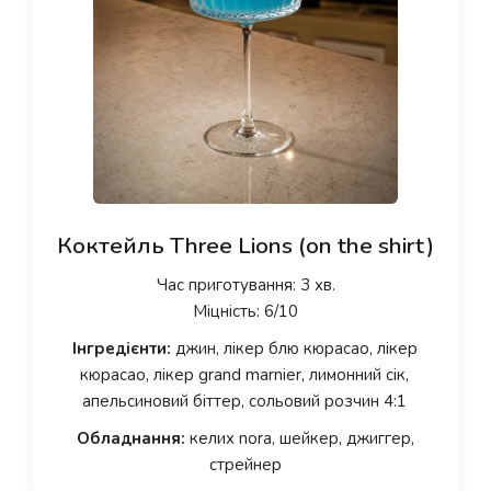
Коктейль Three Lions (on the shirt)
Час приготування: 3 хв.
Міцність: 6/10
Інгредієнти:
джин, лікер блю кюрасао, лікер
кюрасао, лікер grand marnier, лимонний сік,
апельсиновий біттер, сольовий розчин 4:1
Обладнання:
келих nora, шейкер, джиггер,
стрейнер