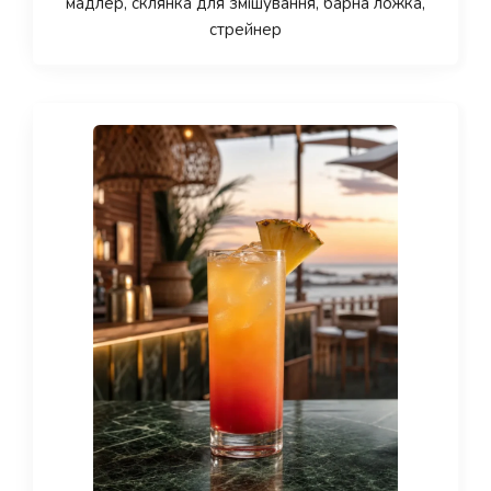
мадлер, склянка для змішування, барна ложка,
стрейнер