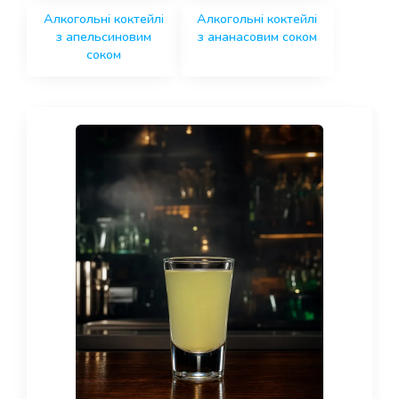
Алкогольні коктейлі
Алкогольні коктейлі
з апельсиновим
з ананасовим соком
соком
Page
Page
Page
Page
Page