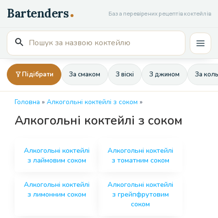
Перейти
База перевірених рецептів коктейлів
до
вмісту
Пошук
Mai
для:
Men
Підібрати
За смаком
З віскі
З джином
За кол
Головна
»
Алкогольні коктейлі з соком
»
Алкогольні коктейлі з соком
Алкогольні коктейлі
Алкогольні коктейлі
з лаймовим соком
з томатним соком
Алкогольні коктейлі
Алкогольні коктейлі
з лимонним соком
з грейпфрутовим
соком