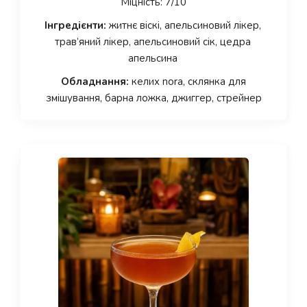
Міцність: 7/10
Інгредієнти:
житнє віскі, апельсиновий лікер,
трав’яний лікер, апельсиновий сік, цедра
апельсина
Обладнання:
келих nora, склянка для
змішування, барна ложка, джиггер, стрейнер