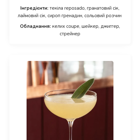
Інгредієнти:
текіла reposado, гранатовий сік,
лаймовий сік, сироп гренадин, сольовий розчин
Обладнання:
келих coupe, шейкер, джиггер,
стрейнер