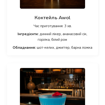
Коктейль Awol
Час приготування: 3 хв.
Інгредієнти:
динний лікер, ананасовий сік,
горілка, білий ром
Обладнання:
шот-келих, джиггер, барна ложка