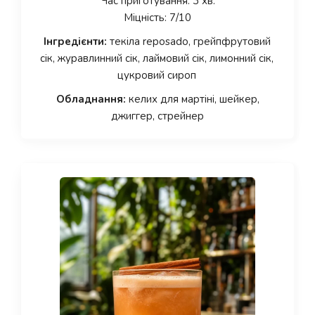
Час приготування: 3 хв.
Міцність: 7/10
Інгредієнти:
текіла reposado, грейпфрутовий
сік, журавлинний сік, лаймовий сік, лимонний сік,
цукровий сироп
Обладнання:
келих для мартіні, шейкер,
джиггер, стрейнер