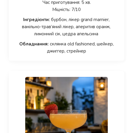
Час приготування: 5 хв.
Міцність: 7/10
Інгредієнти:
бурбон, лікер grand marnier,
ванільно-трав’яний лікер, аперитив оранж,
лимонний сік, цедра апельсина
Обладнання:
склянка old fashioned, шейкер,
джиггер, стрейнер