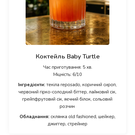
Коктейль Baby Turtle
Час приготування: 5 хв.
Міцність: 6/10
Інгредієнти:
текіла reposado, коричний сироп,
червоний гірко-солодкий біттер, лаймовий сік,
грейпфрутовий сік, яєчний білок, сольовий
розчин
Обладнання:
склянка old fashioned, шейкер,
джиггер, стрейнер