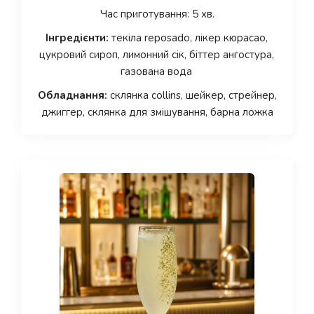
Час приготування: 5 хв.
Інгредієнти:
текіла reposado, лікер кюрасао,
цукровий сироп, лимонний сік, біттер ангостура,
газована вода
Обладнання:
склянка collins, шейкер, стрейнер,
джиггер, склянка для змішування, барна ложка