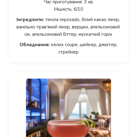
Час приготування: 3 хв.
Міцність: 6/10
Інгредієнти:
текіла reposado, білий какао лікер,
ванільно-трав’яний лікер, вершки, апельсиновий
сік, апельсиновий біттер, мускатний горіх
Обладнання:
келих coupe, шейкер, джиггер,
стрейнер