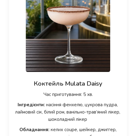
Коктейль Mulata Daisy
Час приготування: 5 хв.
Інгредієнти:
насіння фенхелю, цукрова пудра,
лаймовий сік, білий ром, ванільно-трав’яний лікер,
шоколадний лікер
Обладнання:
келих coupe, шейкер, джиггер,