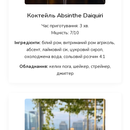
Коктейль Absinthe Daiquiri
Час приготування: 3 хв.
Міцність: 7/10
Інгредієнти:
білий ром, витриманий ром агріколь,
абсент, лаймовий сік, цукровий сироп,
охолоджена вода, сольовий розчин 4:1
Обладнання:
келих nora, шейкер, стрейнер,
джиггер